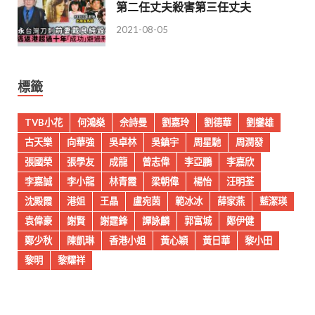
第二任丈夫殺害第三任丈夫
2021-08-05
標籤
TVB小花
何鴻燊
佘詩曼
劉嘉玲
劉德華
劉鑾雄
古天樂
向華強
吳卓林
吳鎮宇
周星馳
周潤發
張國榮
張學友
成龍
曾志偉
李亞鵬
李嘉欣
李嘉誠
李小龍
林青霞
梁朝偉
楊怡
汪明荃
沈殿霞
港姐
王晶
盧宛茵
範冰冰
薛家燕
藍潔瑛
袁偉豪
謝賢
謝霆鋒
譚詠麟
郭富城
鄭伊健
鄭少秋
陳凱琳
香港小姐
黃心穎
黃日華
黎小田
黎明
黎耀祥