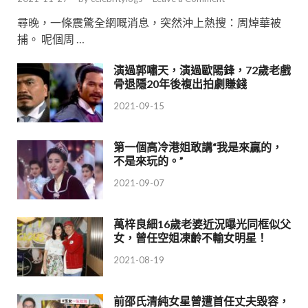
尋晚，一條震驚全網嘅消息，突然沖上熱搜：周焯華被
捕。 呢個周 …
演過郭嘯天，演過歐陽鋒，72歲老戲
骨退隱20年後複出拍劇賺錢
2021-09-15
第一個高冷港姐敢講“我是來贏的，
不是來玩的。”
2021-09-07
萬梓良細16歲老婆近況曝光同框似父
女，曾任空姐凍齡不輸女明星！
2021-08-19
前邵氏清純女星曾遭首任丈夫毀容，