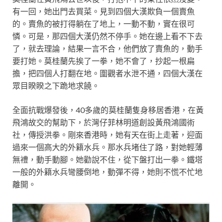
有一回，她出門去買菜。見到四個大漢欺負一個賣魚
的。賣魚的被打得躺在了地上，一動不動，實在很可
憐。可是，那四個大漢仍然不停手。她在邊上看不下去
了，就去理論，結果一言不合，他們放了賣魚的，動手
要打她。莫桂蘭先挨了一拳，她不會了，抄起一根扁
擔，把四個人打翻在地。圍觀者水泄不通，四個大漢在
眾目睽睽之下跪地求饒。
全面抗戰爆發後，40多歲的莫桂蘭隻身移居香港，在黃
飛鴻故交的幫助下，於灣仔菲林明道創設黃飛鴻國術
社，傳授洪拳。剛來香港時，她有天在街上走著，迎面
過來一個高大的外籍水兵。那水兵堵住了路，對她輕薄
無禮，動手動腳。她勸說不住，從下盤打出一拳。鐵塔
一般的外籍水兵彎腰倒地，動彈不得，她則不慌不忙地
離開。