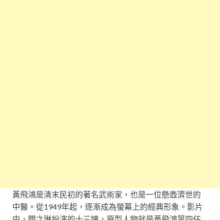
黃飛鴻是清末民初的著名武術家，也是一位懸壺濟世的
中醫。從1949年起，逐漸成為螢幕上的經典形象。影片
中，關之琳扮演的十三姨，原型人物就是黃飛鴻第四任