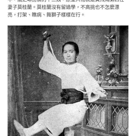
妻子莫桂蘭。莫桂蘭沒有留過學，不高挑也不怎麼漂
亮，打架、瞧病、舞獅子樣樣在行。