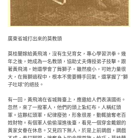
廣東省城打出來的莫教頭
莫桂蘭嫁給黃飛鴻，沒有生兒育女，專心學習洪拳。幾
年之後，她成為一名教頭，協助丈夫傳授弟子技擊。跟
著黃飛鴻，她還學會了舞獅子。雖然瘦小，可她力量很
大，在舞獅過程中，根本不需要轉手回氣，還掌握了“獅
子吐球”的絕技。
有一回，黃飛鴻在省城舞臺上，應邀給人們表演國術。
忽然，來了一撥軍人，他們的頭上紮紅布，人稱紅頭
軍。這夥紅頭軍，紀律廢弛，形象很差，動輒搶奪老百
姓財物。有個軍人偷偷溜進後臺，看見一個穿金戴銀的
黃家女眷在休息。又見四下無人，於是上前調戲，調戲
不成，拳打腳踢，搶奪身上的金銀首飾。恰巧，莫桂蘭