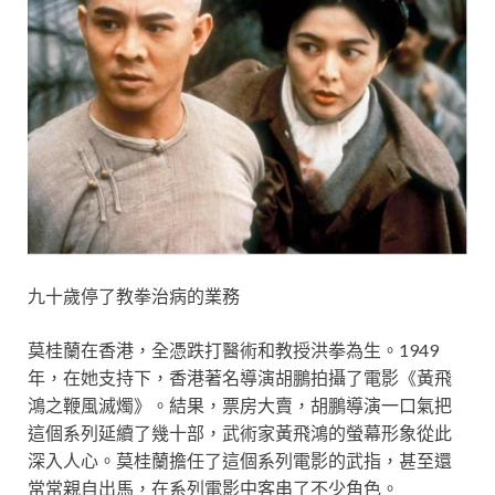
九十歲停了教拳治病的業務
莫桂蘭在香港，全憑跌打醫術和教授洪拳為生。1949
年，在她支持下，香港著名導演胡鵬拍攝了電影《黃飛
鴻之鞭風滅燭》。結果，票房大賣，胡鵬導演一口氣把
這個系列延續了幾十部，武術家黃飛鴻的螢幕形象從此
深入人心。莫桂蘭擔任了這個系列電影的武指，甚至還
常常親自出馬，在系列電影中客串了不少角色。