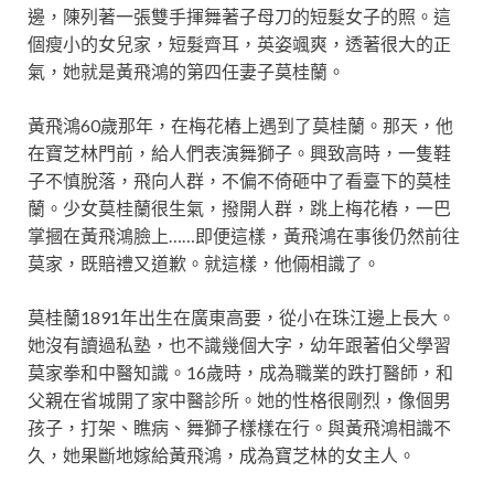
邊，陳列著一張雙手揮舞著子母刀的短髮女子的照。這
個瘦小的女兒家，短髮齊耳，英姿颯爽，透著很大的正
氣，她就是黃飛鴻的第四任妻子莫桂蘭。
黃飛鴻60歲那年，在梅花樁上遇到了莫桂蘭。那天，他
在寶芝林門前，給人們表演舞獅子。興致高時，一隻鞋
子不慎脫落，飛向人群，不偏不倚砸中了看臺下的莫桂
蘭。少女莫桂蘭很生氣，撥開人群，跳上梅花樁，一巴
掌摑在黃飛鴻臉上……即便這樣，黃飛鴻在事後仍然前往
莫家，既賠禮又道歉。就這樣，他倆相識了。
莫桂蘭1891年出生在廣東高要，從小在珠江邊上長大。
她沒有讀過私塾，也不識幾個大字，幼年跟著伯父學習
莫家拳和中醫知識。16歲時，成為職業的跌打醫師，和
父親在省城開了家中醫診所。她的性格很剛烈，像個男
孩子，打架、瞧病、舞獅子樣樣在行。與黃飛鴻相識不
久，她果斷地嫁給黃飛鴻，成為寶芝林的女主人。