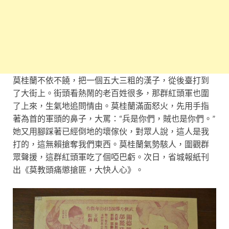
莫桂蘭不依不饒，把一個五大三粗的漢子，從後臺打到
了大街上。街頭看熱鬧的老百姓很多，那群紅頭軍也圍
了上來，生氣地追問情由。莫桂蘭滿面怒火，先用手指
著為首的軍頭的鼻子，大罵：“兵是你們，賊也是你們。”
她又用腳踩著已經倒地的壞傢伙，對眾人說，這人是我
打的，這無賴搶奪我們東西。莫桂蘭氣勢駭人，圍觀群
眾聲援，這群紅頭軍吃了個啞巴虧。次日，省城報紙刊
出《莫教頭痛懲搶匪，大快人心》。