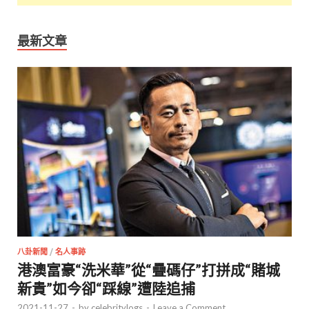
最新文章
八卦新聞
/
名人事跡
港澳富豪“洗米華”從“疊碼仔”打拼成“賭城
新貴”如今卻“踩線”遭陸追捕
2021-11-27
-
by
celebritylogs
-
Leave a Comment