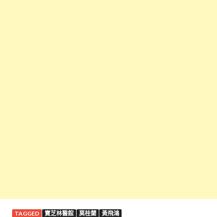
TAGGED
寶芝林醫館
莫桂蘭
黃飛鴻