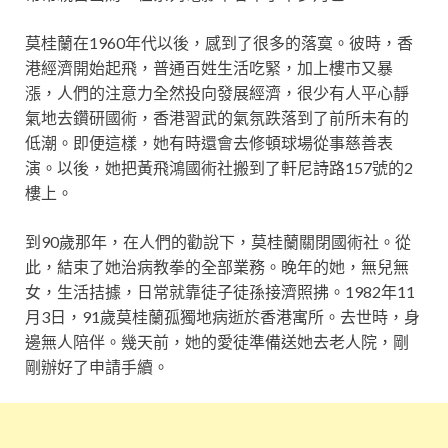
莫桂蘭在1960年代以後，感到了很多的落寞。彼時，香
港經濟開始起飛，普通百姓生活吃緊，加上樓市又暴
漲，人們的注意力全然投向發展經濟，很少有人平心靜
氣地去鑽研國術，香港習武的氣氛跌落到了前所未有的
低潮。即便這樣，她有時還會去修頓球場從事慈善表
演。以後，她把黃飛鴻國術社搬到了軒尼詩路157號的2
樓上。
到90歲那年，在人們的勸說下，莫桂蘭關閉國術社。從
此，結束了她治病教拳的全部業務。晚年的她，無兒無
女，生活拮據，日常就靠徒子徒孫接濟照拂。1982年11
月3日，91歲莫桂蘭孤獨地病逝於香港寓所。去世時，身
邊無人陪伴。幾天前，她的愛徒準備送她去老人院，剛
剛辦好了申請手續。