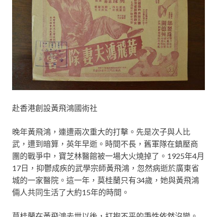
赴香港創設黃飛鴻國術社
晚年黃飛鴻，連遭兩次重大的打擊。先是次子與人比
武，遭到暗算，英年早逝。時間不長，舊軍隊在鎮壓商
團的戰爭中，寶芝林醫館被一場大火燒掉了。1925年4月
17日，抑鬱成疾的武學宗師黃飛鴻，忽然病逝於廣東省
城的一家醫院。這一年，莫桂蘭只有34歲，她與黃飛鴻
倆人共同生活了大約15年的時間。
莫桂蘭在黃飛鴻去世以後，打抱不平的秉性依然沒變。