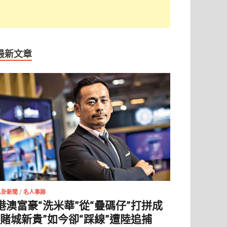
最新文章
八卦新聞
/
名人事跡
港澳富豪“洗米華”從“疊碼仔”打拼成
“賭城新貴”如今卻“踩線”遭陸追捕