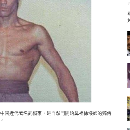
2
中國近代著名武術家，是自然門開始鼻祖徐矮師的獨傳
。