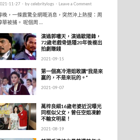
021-11-27
-
by
celebritylogs
-
Leave a Comment
尋晚，一條震驚全網嘅消息，突然沖上熱搜：周
焯華被捕。 呢個周 …
演過郭嘯天，演過歐陽鋒，
72歲老戲骨退隱20年後複出
拍劇賺錢
2021-09-15
第一個高冷港姐敢講“我是來
贏的，不是來玩的。”
2021-09-07
萬梓良細16歲老婆近況曝光
同框似父女，曾任空姐凍齡
不輸女明星！
2021-08-19