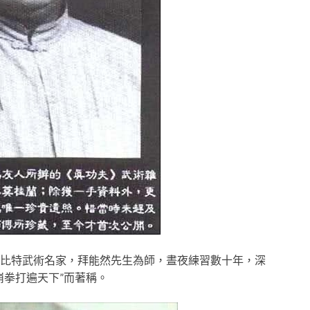
比特武術名家，拜能然先生為師，晝夜練習數十年，深
崩拳打遍天下”而著稱。