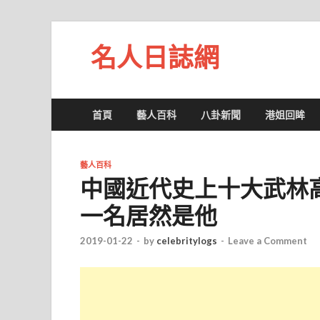
名人日誌網
首頁
藝人百科
八卦新聞
港姐回眸
藝人百科
中國近代史上十大武林
一名居然是他
2019-01-22
-
by
celebritylogs
-
Leave a Comment