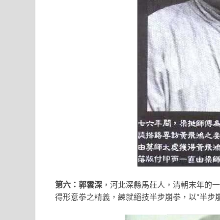
第六：郭雲深
，河北深縣馬莊人，清朝末年的一
得形意拳之精義，練就絕技半步崩拳，以“半步