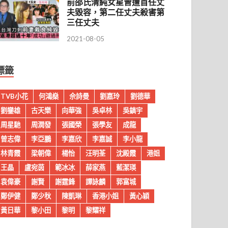
前邵氏清純女星曾遭首任丈
夫毀容，第二任丈夫殺害第
三任丈夫
2021-08-05
標籤
TVB小花
何鴻燊
佘詩曼
劉嘉玲
劉德華
劉鑾雄
古天樂
向華強
吳卓林
吳鎮宇
周星馳
周潤發
張國榮
張學友
成龍
曾志偉
李亞鵬
李嘉欣
李嘉誠
李小龍
林青霞
梁朝偉
楊怡
汪明荃
沈殿霞
港姐
王晶
盧宛茵
範冰冰
薛家燕
藍潔瑛
袁偉豪
謝賢
謝霆鋒
譚詠麟
郭富城
鄭伊健
鄭少秋
陳凱琳
香港小姐
黃心穎
黃日華
黎小田
黎明
黎耀祥