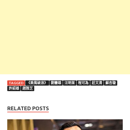
TAGGED
《乘風破浪》
劉鑾雄
汪明荃
程可為
莊文清
蘇杏璇
許詔雄
趙雅芝
RELATED POSTS