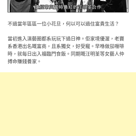
不過當年區區一位小花旦，何以可以過住富貴生活？
當初進入演藝圈都系玩玩下過日神。佢家境優渥，老竇
系香港出名嘅富商，且系獨女，好受寵。早喺做茄喱啡
時，就每日出入福臨門食飯。同期嘅汪明荃等女藝人仲
搏命賺錢養家。