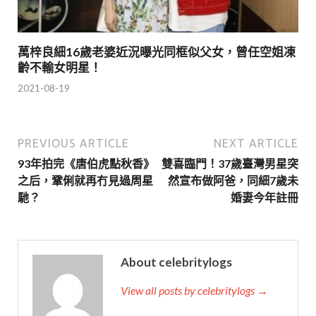
萬梓良細16歲老婆近況曝光同框似父女，曾任空姐凍
齡不輸女明星！
2021-08-19
PREVIOUS ARTICLE
NEXT ARTICLE
93年拍完《唐伯虎點秋香》
雙喜臨門！37歲臺灣男星突
之后，鞏俐就再冇見過周星
然宣布做阿爸，同細7歲未
馳？
婚妻今年註冊
About celebritylogs
View all posts by celebritylogs →