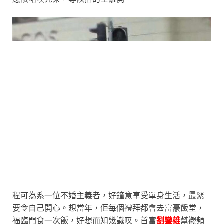
程可為系一位不婚主義者，好鐘意享受單身生活，最緊
要令自己開心。想當年，佢每個禮拜都會去富豪飯堂，
福臨門食一次飯，好想而知幾識叹。首富
劉鑾雄
幫襯頻