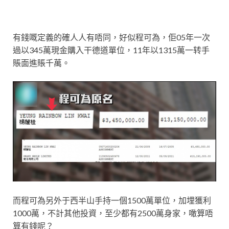
有錢嘅定義的確人人有唔同，好似程可為，佢05年一次
過以345萬現金購入干德道單位，11年以1315萬一转手
賬面進賬千萬。
而程可為另外于西半山手持一個1500萬單位，加埋獲利
1000萬，不計其他投資，至少都有2500萬身家，噉算唔
算有錢呢？