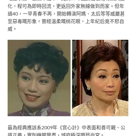
化，程可為即時回流，更返回外家無線做到而家。但年
過40，一早青春不再，開始轉演阿媽、太后等等威嚴甚
至惡毒嘅形象。曾經溫柔嘅桃花眼，上年紀后竟不怒自
威。
最為經典應該系2009年《宮心計》中表面和善可親、公
道正義，實則機關算盡，城府極深嘅蔡尚宮。