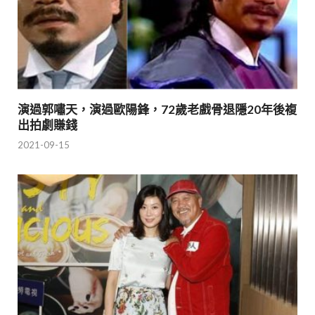
演過郭嘯天，演過歐陽鋒，72歲老戲骨退隱20年後複
出拍劇賺錢
2021-09-15