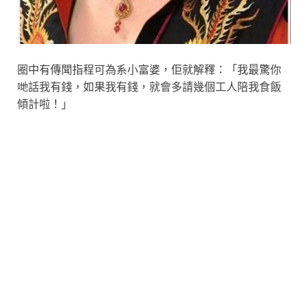
圈中有傳聞指程可為系小富婆，佢就解釋：「我最驚你
哋話我有錢，如果我有錢，就會多請幾個工人陪我食飯
傾計啦！」