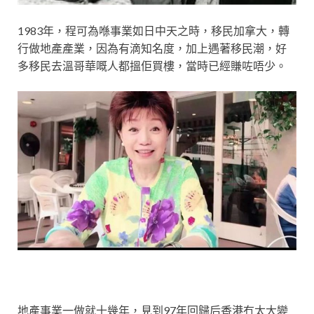
1983年，程可為喺事業如日中天之時，移民加拿大，轉
行做地產產業，因為有滴知名度，加上遇著移民潮，好
多移民去溫哥華嘅人都搵佢買樓，當時已經賺咗唔少。
地產事業一做就十幾年，見到97年回歸后香港冇太大變