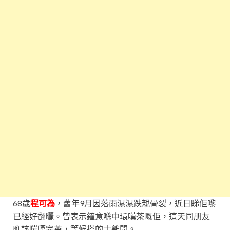
68歲
程可為
，舊年9月因落雨濕濕跌親骨裂，近日睇佢嚟
已經好翻曬。曾表示鐘意喺中環嘆茶嘅佢，這天同朋友
應該啱嘆完茶，等候搭的士離開。