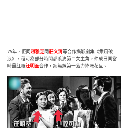
75年，佢同
趙雅芝
同
莊文清
等合作攝影劇集《乘風破
浪》，程可為部分時間都系演第二女主角。
仲成日同當
時最紅嘅
汪明荃
合作，系無線第一落力捧嘅花旦。