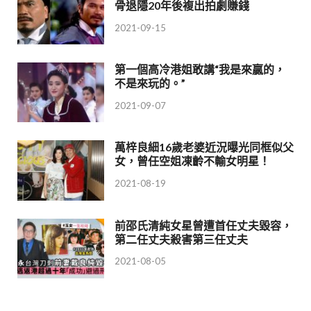
骨退隱20年後複出拍劇賺錢
2021-09-15
第一個高冷港姐敢講“我是來贏的，
不是來玩的。”
2021-09-07
萬梓良細16歲老婆近況曝光同框似父
女，曾任空姐凍齡不輸女明星！
2021-08-19
前邵氏清純女星曾遭首任丈夫毀容，
第二任丈夫殺害第三任丈夫
2021-08-05