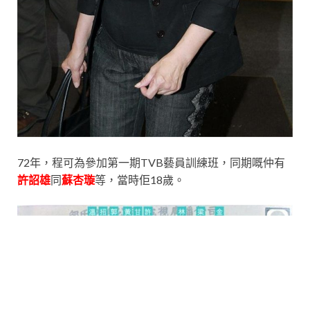
72年，程可為參加第一期TVB藝員訓練班，同期嘅仲有
許詔雄
同
蘇杏璇
等，當時佢18歲。