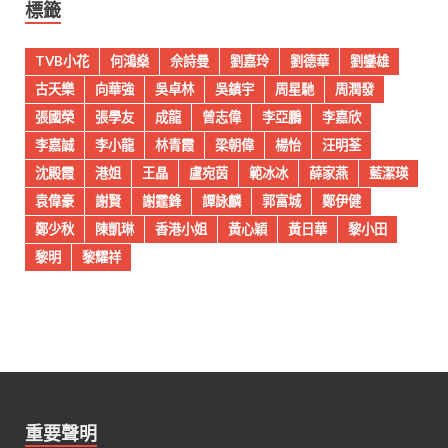
標籤
TVB小花
何鴻燊
佘詩曼
劉嘉玲
劉德華
劉鑾雄
古天樂
向華強
吳卓林
吳鎮宇
周星馳
周潤發
張國榮
張學友
成龍
曾志偉
李亞鵬
李嘉欣
李嘉誠
李小龍
林青霞
梁朝偉
楊怡
汪明荃
沈殿霞
港姐
王晶
盧宛茵
範冰冰
薛家燕
藍潔瑛
袁偉豪
謝賢
謝霆鋒
譚詠麟
郭富城
鄭伊健
鄭少秋
陳凱琳
香港小姐
黃心穎
黃日華
黎小田
黎明
黎耀祥
重要聲明