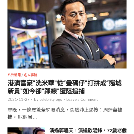
八卦新聞
/
名人事跡
港澳富豪“洗米華”從“疊碼仔”打拼成“賭城
新貴”如今卻“踩線”遭陸追捕
2021-11-27
-
by
celebritylogs
-
Leave a Comment
尋晚，一條震驚全網嘅消息，突然沖上熱搜：周焯華被
捕。 呢個周 …
演過郭嘯天，演過歐陽鋒，72歲老戲