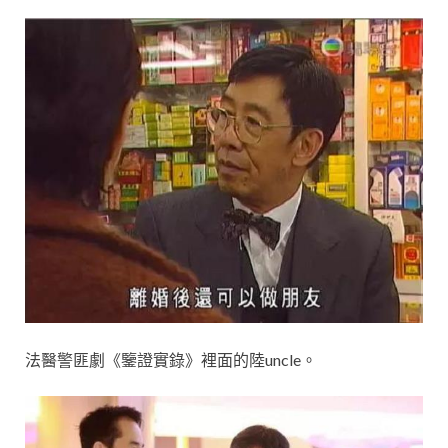
法醫警匪劇《鑒證實錄》裡面的陸uncle。