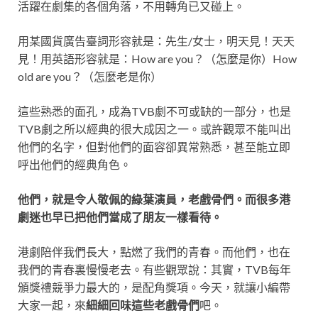
活躍在劇集的各個角落，不用轉角已又碰上。
用某國貨廣告臺詞形容就是：先生/女士，明天見！天天
見！用英語形容就是：How are you？（怎麼是你）How
old are you？（怎麼老是你）
這些熟悉的面孔，成為TVB劇不可或缺的一部分，也是
TVB劇之所以經典的很大成因之一。或許觀眾不能叫出
他們的名字，但對他們的面容卻異常熟悉，甚至能立即
呼出他們的經典角色。
他們，就是令人敬佩的綠葉演員，老戲骨們。而很多港
劇迷也早已把他們當成了朋友一樣看待。
港劇陪伴我們長大，點燃了我們的青春。而他們，也在
我們的青春裏慢慢老去。有些觀眾說：其實，TVB每年
頒獎禮競爭力最大的，是配角獎項。今天，就讓小編帶
大家一起，來
細細回味這些老戲骨們
吧。