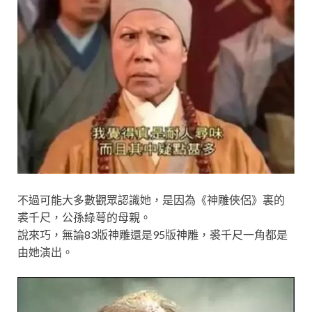
不過可能大多數觀眾認識她，是因為《神雕俠侶》裏的
裘千尺，公孫綠萼的母親。
說來巧，無論83版神雕還是95版神雕，裘千尺一角都是
由她演出。