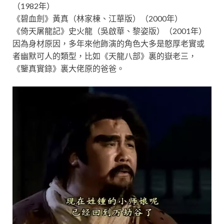
（1982年）
《碧血劍》黃真（林家棟、江華版）（2000年）
《倚天屠龍記》史火龍（吳啟華、黎姿版）（2001年）
因為身材原因，多年來他飾演的角色大多是憨厚老實或
者幽默可人的類型，比如《天龍八部》裏的嶽老三，
《鑒真實錄》裏大佬原的爸爸。