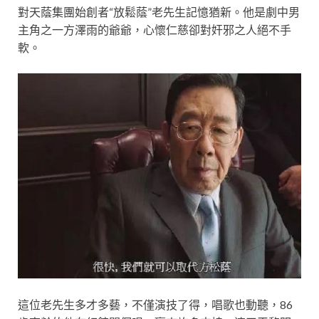
對天蔭集團始創者“放鬆蔭”老先生記憶猶新。他是劇中男
主角之一方澤雨的爺爺，心懷仁慈卻對奸邪之人絕不手
軟。
這位老先生多才多藝，不僅演技了得，唱歌也動聽，86