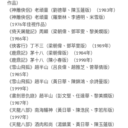
作品）
《神雕俠侶》老頑童（劉德華、陳玉蓮版）（1983年）
《神雕俠侶》老頑童（羅樂林、李通明、米雪版）
（1976年佳視作品）
《倚天屠龍記》周顛（梁朝偉、鄧萃雯、黎美嫻版）
（1986年）
《俠客行》丁不三（梁朝偉、鄧萃雯版）（1989年）
《鹿鼎記》茅十八（梁朝偉版）（1984年）
《鹿鼎記》茅十八（陳小春版）（1998年）
《雪山飛狐》趙半山（呂良偉、趙雅芝、曾華倩版）
（1985年）
《雪山飛狐》趙半山（黃日華、陳錦鴻、佘詩曼版）
（1999年）
《書劍恩仇錄》趙半山（彭文堅、任達華、黎美嫻版）
（1987年）
《天龍八部》南海鱷神（黃日華、陳浩民、李若彤版）
（1997年）
《天龍八部》酒肉和尚（湯鎮業、黃日華、陳玉蓮版）