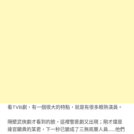
看TVB劇，有一個很大的特點，就是有很多眼熟演員。
隔壁武俠劇才看到的臉，這裡警匪劇又出現；剛才還是
達官顯貴的某君，下一秒已變成了三無底層人員……他們