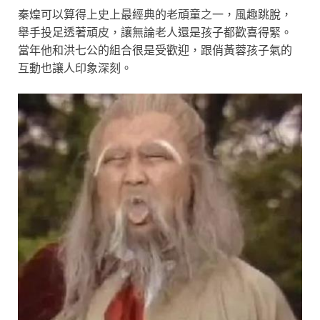
秦煌可以算得上史上最經典的老頑童之一，風趣跳脫，
舉手投足透著頑皮，讓無論老人還是孩子都歡喜得緊。
當年他和洪七公的組合很是受歡迎，跟俏黃蓉孩子氣的
互動也讓人印象深刻。