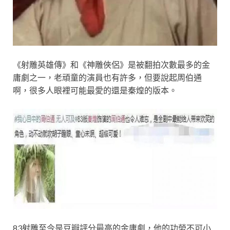
《射雕英雄傳》和《神雕俠侶》是被翻拍次數最多的金
庸劇之一，老頑童的演員也有許多，但要說起周伯通
啊，很多人眼裡可能最愛的還是秦煌的版本。
83射雕至今是豆瓣評分最高的金庸劇，他的功勞不可小