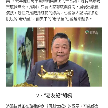
獎”。去年他在萬千星輝頒獎禮上的一番話，聽得無數觀
眾感慨無比。是啊，只要大家都敬業愛崗，展現出最佳
演技，哪怕只是襯托紅花的綠葉，也會讓人記得許多活
脫脫的“老頑童”，而天下的“老頑童”也會越來越多。
2、“老友記”胡楓
追過最近正在熱播的劇《再創世紀》的觀眾，可能都會