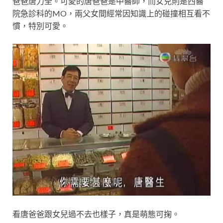
爸爸唐力全。可愛的唐爸爸是中醫師，而女兒則是西醫
院急診科的MO，兩父女間經常因知識上的碰撞相互看不
慣，特別可愛。
看唐爸爸跟女兒過不去也樣子，真是萌態可掬。