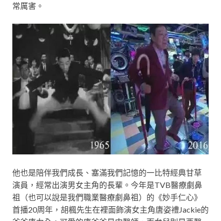
常厲害。
他也是陪伴我們成長、塞滿我們記憶的一比特經典甘草
演員，經常出演男女主角的長輩。今年是TVB醫療劇鼻
祖（也可以說是我們職業醫療劇鼻祖）的《妙手仁心》
首播20周年，胡楓先生在裡面飾演女主角唐姿禮Jackie的