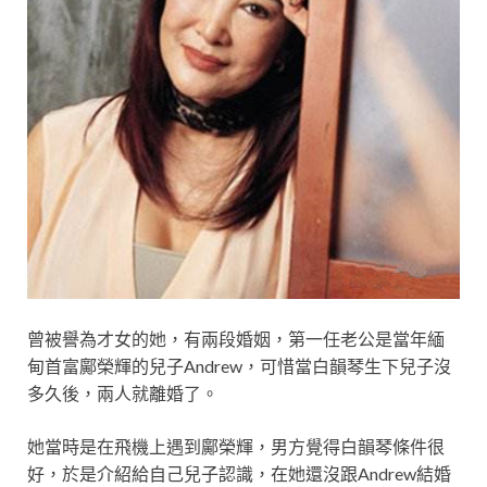
曾被譽為才女的她，有兩段婚姻，第一任老公是當年緬
甸首富鄺榮輝的兒子Andrew，可惜當白韻琴生下兒子沒
多久後，兩人就離婚了。
她當時是在飛機上遇到鄺榮輝，男方覺得白韻琴條件很
好，於是介紹給自己兒子認識，在她還沒跟Andrew結婚