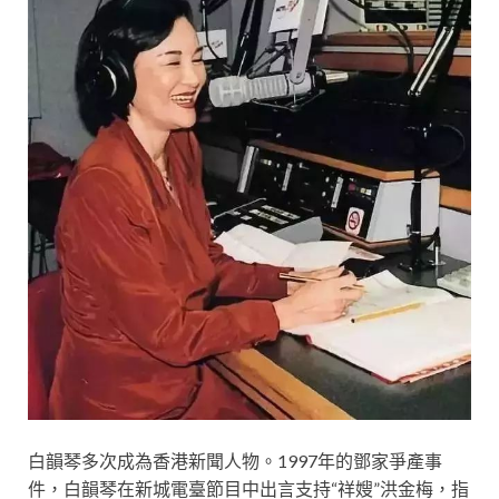
白韻琴多次成為香港新聞人物。1997年的鄧家爭產事
件，白韻琴在新城電臺節目中出言支持“祥嫂”洪金梅，指