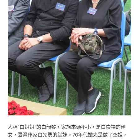
人稱“白姐姐”的白韻琴，家族來頭不小，是白崇禧的侄
女，臺灣作家白先勇的堂妹。70年代她先是做了空姐，