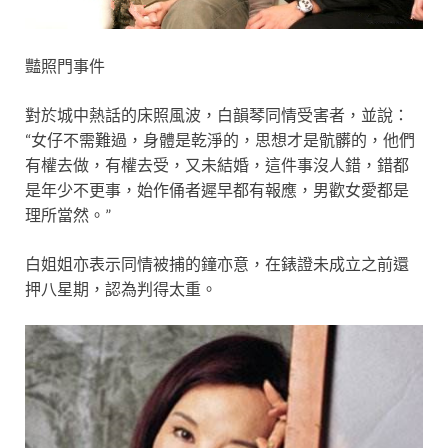
豔照門事件
對於城中熱話的床照風波，白韻琴同情受害者，並說：
“女仔不需難過，身體是乾淨的，思想才是骯髒的，他們
有權去做，有權去受，又未結婚，這件事沒人錯，錯都
是年少不更事，始作俑者遲早都有報應，男歡女愛都是
理所當然。”
白姐姐亦表示同情被捕的鐘亦意，在錶證未成立之前還
押八星期，認為判得太重。