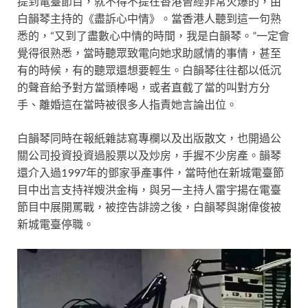
提到電臺節目，就不得不提在香港曾經非常火爆的，由
白韻琴主持的《盡訴心中情》。當香港人聽到這一句熟
悉的，“又到了盡數心中情的時間，我是白韻琴。”一定會
覺得很熟悉，當時聽眾致電向她求助感情的事情，甚至
有的時候，有的聽眾還想要輕生。白韻琴往往都以低沉
的聲音給予對方當頭棒喝，或者直截了當的叫對方分
手、離婚這在當時被很多人指責她言論出位。
白韻琴同時在報紙雜誌寫專欄以及出版散文，也開過公
關公司投資投資過股票以及炒房，手握不少房產。韻琴
還介入過1997年的鄧家爭產事件，當時他在新城電臺節
目中出言支持祥嫂洪金梅，與另一主持人雷宇揚在電臺
節目中展開罵戰，被控告誹謗之後，白韻琴與謝偉俊被
新城電臺停職。