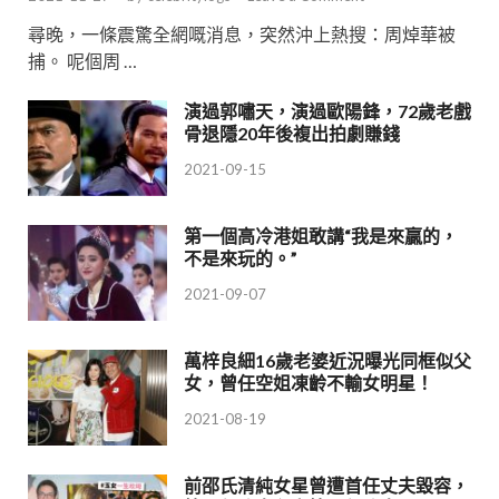
尋晚，一條震驚全網嘅消息，突然沖上熱搜：周焯華被
捕。 呢個周 …
演過郭嘯天，演過歐陽鋒，72歲老戲
骨退隱20年後複出拍劇賺錢
2021-09-15
第一個高冷港姐敢講“我是來贏的，
不是來玩的。”
2021-09-07
萬梓良細16歲老婆近況曝光同框似父
女，曾任空姐凍齡不輸女明星！
2021-08-19
前邵氏清純女星曾遭首任丈夫毀容，