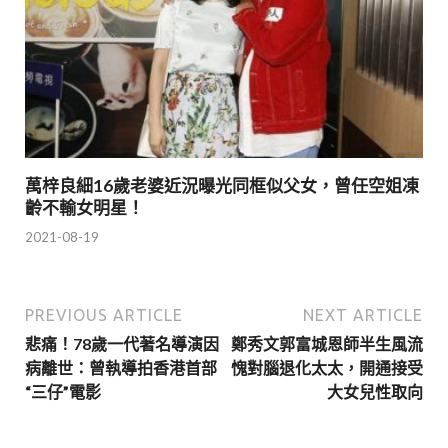
萬梓良細16歲老婆近況曝光同框似父女，曾任空姐凍
齡不輸女明星！
2021-08-19
PREVIOUS ARTICLE
NEXT ARTICLE
悲痛！78歲一代著名導演因
鄭秀文郭富城恩師半生風流
病離世：曾執導拍香港首部
愧對腦退化太太，開通接受
“三仔”電影
大女兒性取向