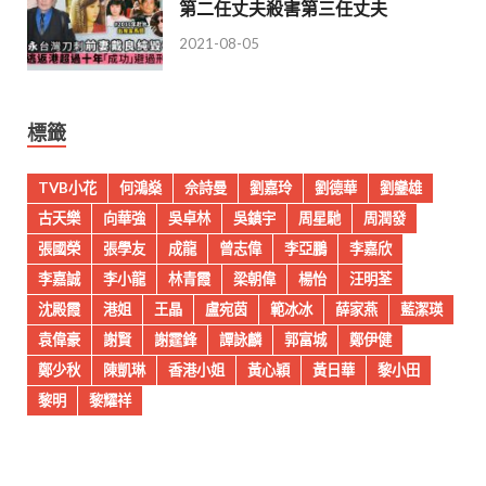
第二任丈夫殺害第三任丈夫
2021-08-05
標籤
TVB小花
何鴻燊
佘詩曼
劉嘉玲
劉德華
劉鑾雄
古天樂
向華強
吳卓林
吳鎮宇
周星馳
周潤發
張國榮
張學友
成龍
曾志偉
李亞鵬
李嘉欣
李嘉誠
李小龍
林青霞
梁朝偉
楊怡
汪明荃
沈殿霞
港姐
王晶
盧宛茵
範冰冰
薛家燕
藍潔瑛
袁偉豪
謝賢
謝霆鋒
譚詠麟
郭富城
鄭伊健
鄭少秋
陳凱琳
香港小姐
黃心穎
黃日華
黎小田
黎明
黎耀祥