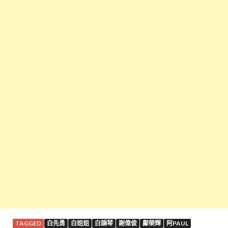
TAGGED
白先勇
白姐姐
白韻琴
謝偉俊
鄺榮輝
阿PAUL