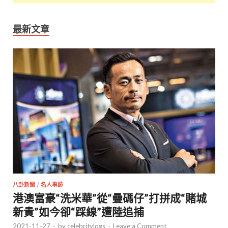
最新文章
八卦新聞
/
名人事跡
港澳富豪“洗米華”從“疊碼仔”打拼成“賭城
新貴”如今卻“踩線”遭陸追捕
2021-11-27
-
by
celebritylogs
-
Leave a Comment