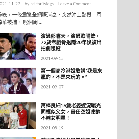
021-11-27
-
by
celebritylogs
-
Leave a Comment
尋晚，一條震驚全網嘅消息，突然沖上熱搜：周
焯華被捕。 呢個周 …
演過郭嘯天，演過歐陽鋒，
72歲老戲骨退隱20年後複出
拍劇賺錢
2021-09-15
第一個高冷港姐敢講“我是來
贏的，不是來玩的。”
2021-09-07
萬梓良細16歲老婆近況曝光
同框似父女，曾任空姐凍齡
不輸女明星！
2021-08-19