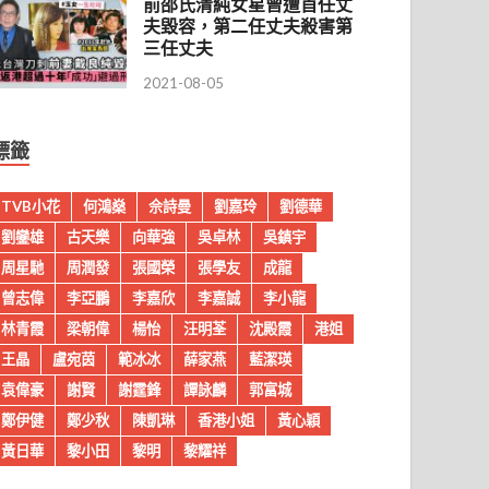
前邵氏清純女星曾遭首任丈
夫毀容，第二任丈夫殺害第
三任丈夫
2021-08-05
標籤
TVB小花
何鴻燊
佘詩曼
劉嘉玲
劉德華
劉鑾雄
古天樂
向華強
吳卓林
吳鎮宇
周星馳
周潤發
張國榮
張學友
成龍
曾志偉
李亞鵬
李嘉欣
李嘉誠
李小龍
林青霞
梁朝偉
楊怡
汪明荃
沈殿霞
港姐
王晶
盧宛茵
範冰冰
薛家燕
藍潔瑛
袁偉豪
謝賢
謝霆鋒
譚詠麟
郭富城
鄭伊健
鄭少秋
陳凱琳
香港小姐
黃心穎
黃日華
黎小田
黎明
黎耀祥