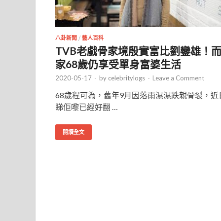
八卦新聞
/
藝人百科
TVB老戲骨家境殷實富比劉鑾雄！
家68歲仍享受單身富婆生活
2020-05-17
-
by
celebritylogs
-
Leave a Comment
68歲程可為，舊年9月因落雨濕濕跌親骨裂，近
睇佢嚟已經好翻 …
閱讀全文