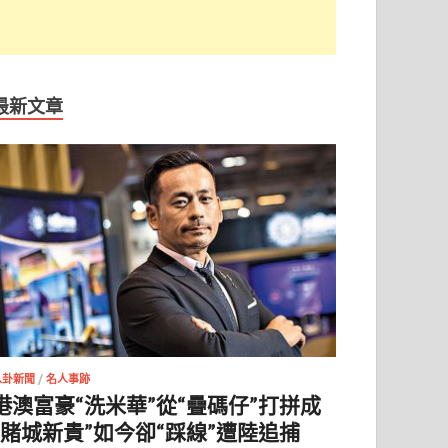
最新文章
八卦新聞
/
名人事跡
港澳富豪“洗米華”從“疊碼仔”打拼成
“賭城新貴”如今卻“踩線”遭陸追捕