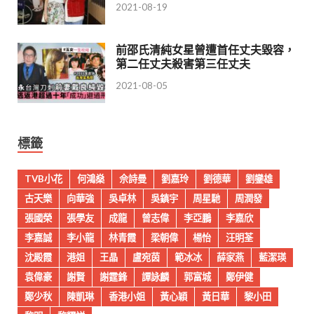
2021-08-19
前邵氏清純女星曾遭首任丈夫毀容，
第二任丈夫殺害第三任丈夫
2021-08-05
標籤
TVB小花
何鴻燊
佘詩曼
劉嘉玲
劉德華
劉鑾雄
古天樂
向華強
吳卓林
吳鎮宇
周星馳
周潤發
張國榮
張學友
成龍
曾志偉
李亞鵬
李嘉欣
李嘉誠
李小龍
林青霞
梁朝偉
楊怡
汪明荃
沈殿霞
港姐
王晶
盧宛茵
範冰冰
薛家燕
藍潔瑛
袁偉豪
謝賢
謝霆鋒
譚詠麟
郭富城
鄭伊健
鄭少秋
陳凱琳
香港小姐
黃心穎
黃日華
黎小田