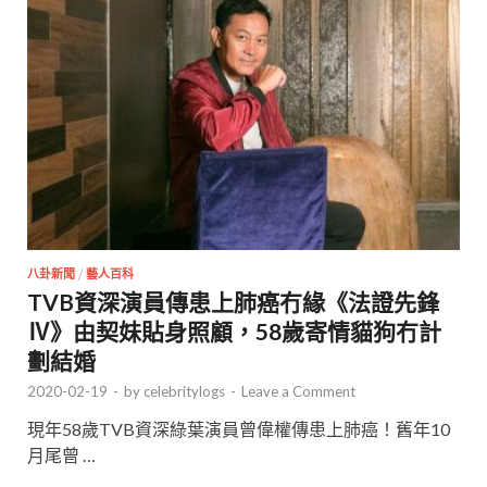
八卦新聞
/
藝人百科
TVB資深演員傳患上肺癌冇緣《法證先鋒
Ⅳ》由契妹貼身照顧，58歲寄情貓狗冇計
劃結婚
2020-02-19
-
by
celebritylogs
-
Leave a Comment
現年58歲TVB資深綠葉演員曾偉權傳患上肺癌！舊年10
月尾曾 …