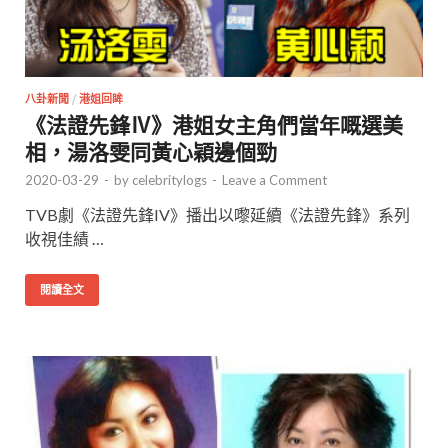
八卦新聞
/
港姐回眸
《法證先鋒Ⅳ》港姐女主角們當年嘅選美
相，湯洛雯同黃心穎邊個勁
2020-03-29
-
by
celebritylogs
-
Leave a Comment
TVB劇《法證先鋒IV》播出以嚟延續《法證先鋒》系列
收視佳績 …
閱讀全文