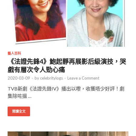
藝人百科
《法證先鋒4》鮑起靜再展影后級演技，哭
戲有層次令人勁心痛
2020-03-09
-
by
celebritylogs
-
Leave a Comment
TVB新劇《法證先鋒IV》播出以嚟，收獲唔少好評！劇
集除咗搵 …
閱讀全文