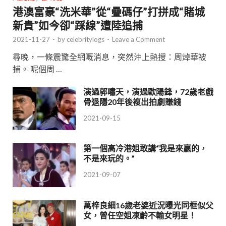
港澳富豪“洗米華”從“疊碼仔”打拼成“賭城
新貴”如今卻“踩線”遭陸追捕
2021-11-27
-
by
celebritylogs
-
Leave a Comment
尋晚，一條震驚全網嘅消息，突然沖上熱搜：周焯華被
捕。 呢個周 …
演過郭嘯天，演過歐陽鋒，72歲老戲
骨退隱20年後複出拍劇賺錢
2021-09-15
第一個高冷港姐敢講“我是來贏的，
不是來玩的。”
2021-09-07
萬梓良細16歲老婆近況曝光同框似父
女，曾任空姐凍齡不輸女明星！