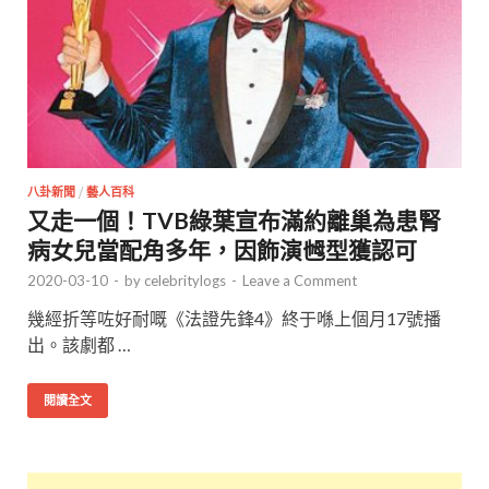
八卦新聞
/
藝人百科
又走一個！TVB綠葉宣布滿約離巢為患腎
病女兒當配角多年，因飾演乸型獲認可
2020-03-10
-
by
celebritylogs
-
Leave a Comment
幾經折等咗好耐嘅《法證先鋒4》終于喺上個月17號播
出。該劇都 …
閱讀全文