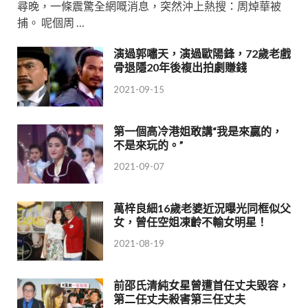
尋晚，一條震驚全網嘅消息，突然沖上熱搜：周焯華被
捕。 呢個周 …
演過郭嘯天，演過歐陽鋒，72歲老戲
骨退隱20年後複出拍劇賺錢
2021-09-15
第一個高冷港姐敢講“我是來贏的，
不是來玩的。”
2021-09-07
萬梓良細16歲老婆近況曝光同框似父
女，曾任空姐凍齡不輸女明星！
2021-08-19
前邵氏清純女星曾遭首任丈夫毀容，
第二任丈夫殺害第三任丈夫