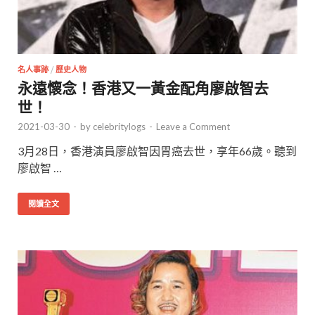
名人事跡
/
歷史人物
永遠懷念！香港又一黃金配角廖啟智去
世！
2021-03-30
-
by
celebritylogs
-
Leave a Comment
3月28日，香港演員廖啟智因胃癌去世，享年66歲。聽到
廖啟智 …
閱讀全文