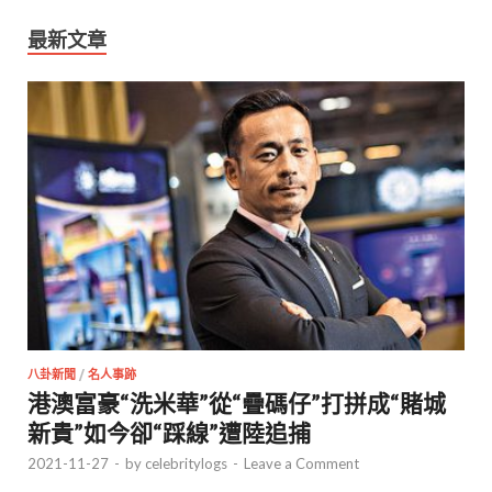
最新文章
八卦新聞
/
名人事跡
港澳富豪“洗米華”從“疊碼仔”打拼成“賭城
新貴”如今卻“踩線”遭陸追捕
2021-11-27
-
by
celebritylogs
-
Leave a Comment