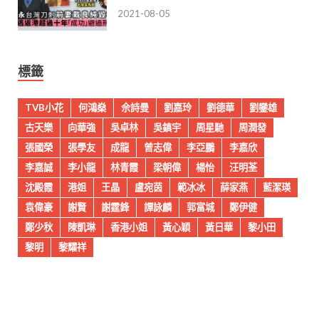
2021-08-05
標籤
TVB小花
何鴻燊
佘詩曼
劉嘉玲
劉德華
劉鑾雄
古天樂
向華強
吳卓林
吳鎮宇
周星馳
周潤發
張國榮
張學友
成龍
曾志偉
李亞鵬
李嘉欣
李嘉誠
李小龍
林青霞
梁朝偉
楊怡
汪明荃
沈殿霞
港姐
王晶
盧宛茵
範冰冰
薛家燕
藍潔瑛
袁偉豪
謝賢
謝霆鋒
譚詠麟
郭富城
鄭伊健
鄭少秋
陳凱琳
香港小姐
黃心穎
黃日華
黎小田
黎明
黎耀祥