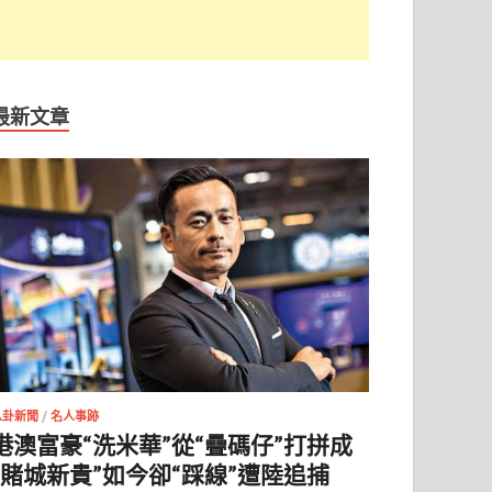
最新文章
八卦新聞
/
名人事跡
港澳富豪“洗米華”從“疊碼仔”打拼成
“賭城新貴”如今卻“踩線”遭陸追捕