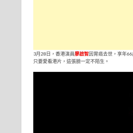
3月28日，香港演員
廖啟智
因胃癌去世，享年6
只要愛看港片，這張臉一定不陌生。