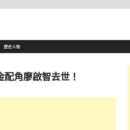
歷史人物
金配角廖啟智去世！