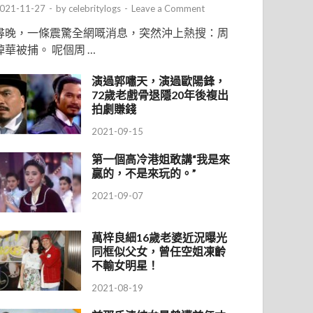
021-11-27
-
by
celebritylogs
-
Leave a Comment
尋晚，一條震驚全網嘅消息，突然沖上熱搜：周
焯華被捕。 呢個周 …
演過郭嘯天，演過歐陽鋒，
72歲老戲骨退隱20年後複出
拍劇賺錢
2021-09-15
第一個高冷港姐敢講“我是來
贏的，不是來玩的。”
2021-09-07
萬梓良細16歲老婆近況曝光
同框似父女，曾任空姐凍齡
不輸女明星！
2021-08-19