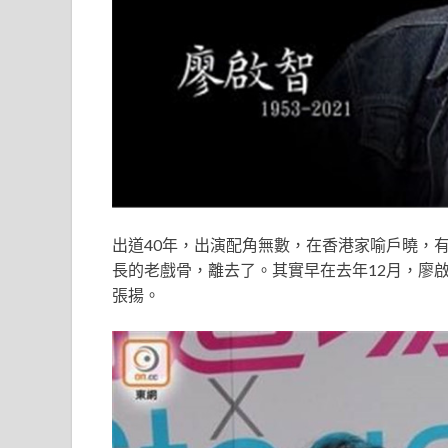
出道40年，出演配角無數，在香港家喻戶曉，
長的老戲骨，離去了。其實早在去年12月，廖
張揚。