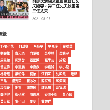
前邵氏清純女星曾遭首任丈
夫毀容，第二任丈夫殺害第
三任丈夫
2021-08-05
標籤
TVB小花
何鴻燊
佘詩曼
劉嘉玲
劉德華
劉鑾雄
古天樂
向華強
吳卓林
吳鎮宇
周星馳
周潤發
張國榮
張學友
成龍
曾志偉
李亞鵬
李嘉欣
李嘉誠
李小龍
林青霞
梁朝偉
楊怡
汪明荃
沈殿霞
港姐
王晶
盧宛茵
範冰冰
薛家燕
藍潔瑛
袁偉豪
謝賢
謝霆鋒
譚詠麟
郭富城
鄭伊健
鄭少秋
陳凱琳
香港小姐
黃心穎
黃日華
黎小田
黎明
黎耀祥