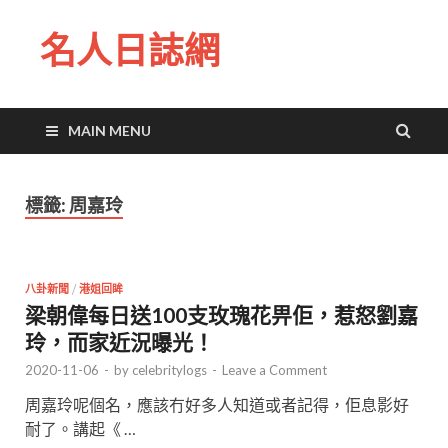
名人日誌網
MAIN MENU
標籤:
周嘉玲
八卦新聞
/
港姐回眸
梁朝偉每日送100支玫瑰花畀佢，惹怒劉嘉
玲，而家近況曝光！
2020-11-06
-
by
celebritylogs
-
Leave a Comment
周嘉玲呢個名，應該冇好多人知道或者記得，佢息影好
耐了。講起《 …