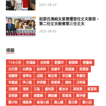
2021-08-19
前邵氏清純女星曾遭首任丈夫毀容，
第二任丈夫殺害第三任丈夫
2021-08-05
標籤
TVB小花
何鴻燊
佘詩曼
劉嘉玲
劉德華
劉鑾雄
古天樂
向華強
吳卓林
吳鎮宇
周星馳
周潤發
張國榮
張學友
成龍
曾志偉
李亞鵬
李嘉欣
李嘉誠
李小龍
林青霞
梁朝偉
楊怡
汪明荃
沈殿霞
港姐
王晶
盧宛茵
範冰冰
薛家燕
藍潔瑛
袁偉豪
謝賢
謝霆鋒
譚詠麟
郭富城
鄭伊健
鄭少秋
陳凱琳
香港小姐
黃心穎
黃日華
黎小田