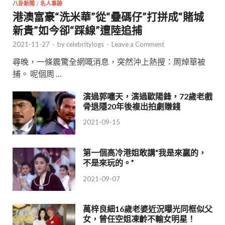
八卦新聞
/
名人事跡
港澳富豪“洗米華”從“疊碼仔”打拼成“賭城
新貴”如今卻“踩線”遭陸追捕
2021-11-27
-
by
celebritylogs
-
Leave a Comment
尋晚，一條震驚全網嘅消息，突然沖上熱搜：周焯華被
捕。 呢個周 …
演過郭嘯天，演過歐陽鋒，72歲老戲
骨退隱20年後複出拍劇賺錢
2021-09-15
第一個高冷港姐敢講“我是來贏的，
不是來玩的。”
2021-09-07
萬梓良細16歲老婆近況曝光同框似父
女，曾任空姐凍齡不輸女明星！