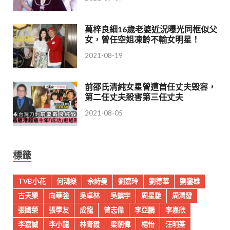
萬梓良細16歲老婆近況曝光同框似父
女，曾任空姐凍齡不輸女明星！
2021-08-19
前邵氏清純女星曾遭首任丈夫毀容，
第二任丈夫殺害第三任丈夫
2021-08-05
標籤
TVB小花
何鴻燊
佘詩曼
劉嘉玲
劉德華
劉鑾雄
古天樂
向華強
吳卓林
吳鎮宇
周星馳
周潤發
張國榮
張學友
成龍
曾志偉
李亞鵬
李嘉欣
李嘉誠
李小龍
林青霞
梁朝偉
楊怡
汪明荃