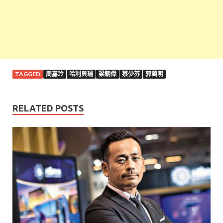
TAGGED
周嘉玲
哈利貝瑞
梁朝偉
蔡少芬
郭藹明
RELATED POSTS