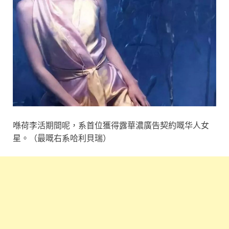
喺荷李活期間呢，系首位獲得露華濃廣告契約嘅华人女
星。（最嘅右系哈利貝瑞）