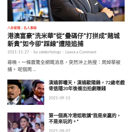
八卦新聞
/
名人事跡
港澳富豪“洗米華”從“疊碼仔”打拼成“賭城
新貴”如今卻“踩線”遭陸追捕
2021-11-27
-
by
celebritylogs
-
Leave a Comment
尋晚，一條震驚全網嘅消息，突然沖上熱搜：周焯華被
捕。 呢個周 …
演過郭嘯天，演過歐陽鋒，72歲老戲
骨退隱20年後複出拍劇賺錢
2021-09-15
第一個高冷港姐敢講“我是來贏的，
不是來玩的。”
2021-09-07