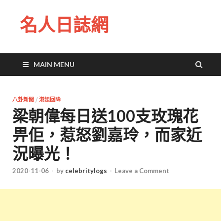
名人日誌網
MAIN MENU
八卦新聞
/
港姐回眸
梁朝偉每日送100支玫瑰花
畀佢，惹怒劉嘉玲，而家近
況曝光！
2020-11-06
-
by
celebritylogs
-
Leave a Comment