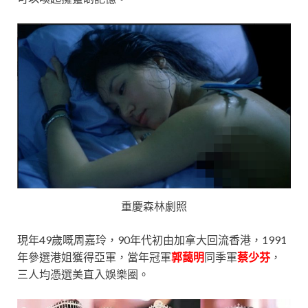
重慶森林劇照
現年49歲嘅周嘉玲，90年代初由加拿大回流香港，1991
年參選港姐獲得亞軍，當年冠軍
郭藹明
同季軍
蔡少芬
，
三人均憑選美直入娛樂圈。