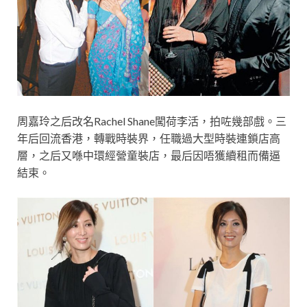
周嘉玲之后改名Rachel Shane闖荷李活，拍咗幾部戲。三
年后回流香港，轉戰時裝界，任職過大型時裝連鎖店高
層，之后又喺中環經營童裝店，最后因唔獲續租而備逼
結束。