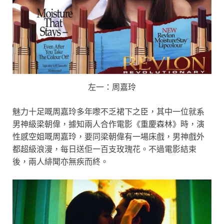
左一：周嘉玲
魅力十足嘅周嘉玲多年嚟不乏裙下之臣，其中一位就系
男神級梁朝偉，據知兩人合作電影《重慶森林》時，演
性感空姐嘅周嘉玲，要同梁朝偉有一場床戲，男神戲外
都超級浪漫，每日送佢一百支玫瑰花。不過電影結束
後，兩人緋聞亦無疾而終。