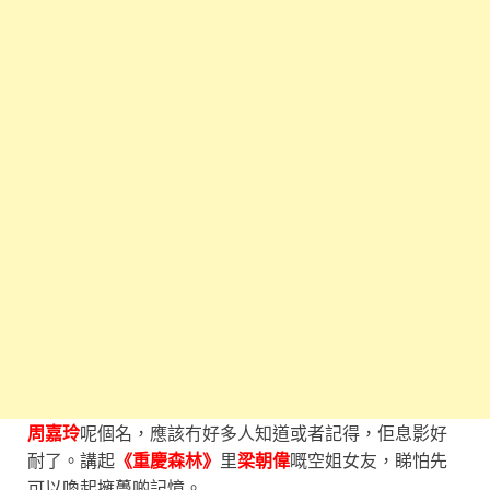
周嘉玲
呢個名，應該冇好多人知道或者記得，佢息影好
耐了。講起
《重慶森林》
里
梁朝偉
嘅空姐女友，睇怕先
可以喚起擁躉啲記憶。