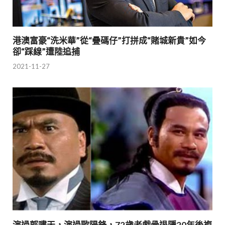
港澳富豪“洗米華”從“疊碼仔”打拼成“賭城新貴”如今
卻“踩線”遭陸追捕
2021-11-27
演過郭嘯天，演過歐陽鋒，72歲老戲骨退隱20年後複