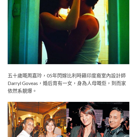
五十歲嘅周嘉玲，05年閃嫁比利時籍印度裔室內設計師
Darryl Goveas，婚后育有一女，身為人母嘅佢，到而家
依然系靚爆。