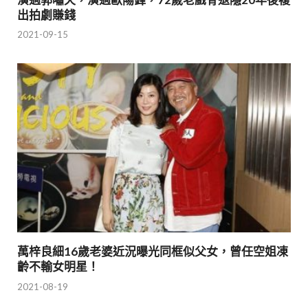
出拍劇賺錢
2021-09-15
萬梓良細16歲老婆近況曝光同框似父女，曾任空姐凍
齡不輸女明星！
2021-08-19