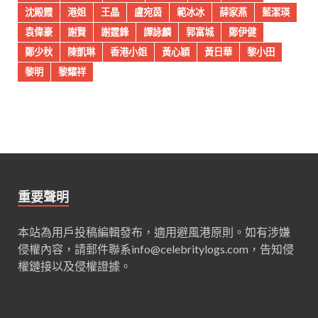
沈殿霞
港姐
王晶
盧宛茵
範冰冰
薛家燕
藍潔瑛
袁偉豪
謝賢
謝霆鋒
譚詠麟
郭富城
鄭伊健
鄭少秋
陳凱琳
香港小姐
黃心穎
黃日華
黎小田
黎明
黎耀祥
重要聲明
本站為用戶投稿編輯發布，適用避風港原則。如有涉嫌
侵權內容，請郵件聯系
info@celebritylogs.com
，告知侵
權鏈接以及侵權證據。