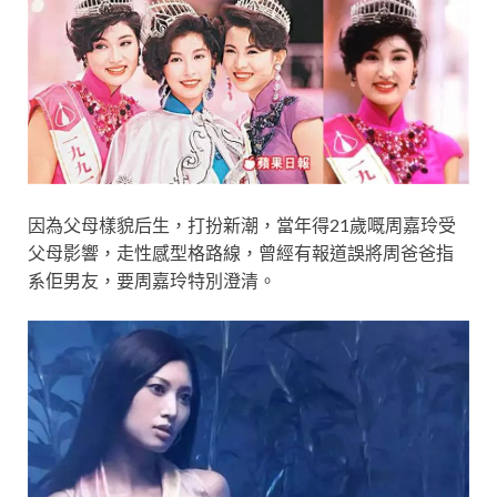
因為父母樣貌后生，打扮新潮，當年得21歲嘅周嘉玲受
父母影響，走性感型格路線，曾經有報道誤將周爸爸指
系佢男友，要周嘉玲特別澄清。