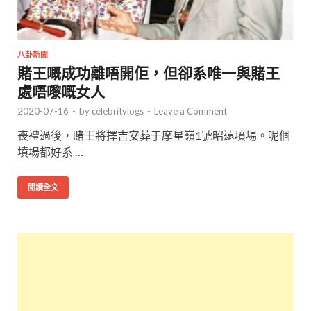
八卦新聞
賭王嘅成功離唔開佢，但卻系唯一與賭王
處唔嚟嘅女人
2020-07-16
-
by
celebritylogs
-
Leave a Comment
喪禮過後，賭王將擇吉安葬于摩星嶺1號昭遠墳場。呢個
墳場都好系 …
閱讀全文