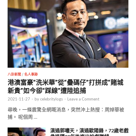
八卦新聞
/
名人事跡
港澳富豪“洗米華”從“疊碼仔”打拼成“賭城
新貴”如今卻“踩線”遭陸追捕
2021-11-27
-
by
celebritylogs
-
Leave a Comment
尋晚，一條震驚全網嘅消息，突然沖上熱搜：周焯華被
捕。 呢個周 …
演過郭嘯天，演過歐陽鋒，72歲老戲