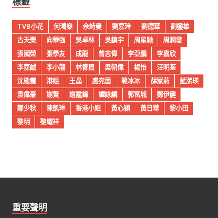
標籤
TVB小花
何鴻燊
佘詩曼
劉嘉玲
劉德華
劉鑾雄
古天樂
向華強
吳卓林
吳鎮宇
周星馳
周潤發
張國榮
張學友
成龍
曾志偉
李亞鵬
李嘉欣
李嘉誠
李小龍
林青霞
梁朝偉
楊怡
汪明荃
沈殿霞
港姐
王晶
盧宛茵
範冰冰
薛家燕
藍潔瑛
袁偉豪
謝賢
謝霆鋒
譚詠麟
郭富城
鄭伊健
鄭少秋
陳凱琳
香港小姐
黃心穎
黃日華
黎小田
黎明
黎耀祥
重要聲明