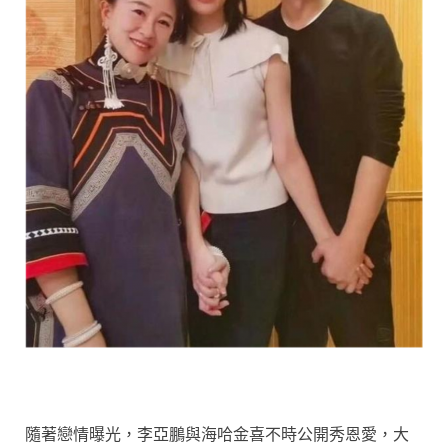
隨著戀情曝光，李亞鵬與海哈金喜不時公開秀恩愛，大