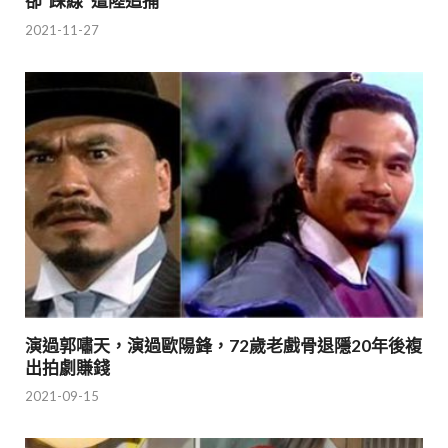
卻“踩線”遭陸追捕
2021-11-27
演過郭嘯天，演過歐陽鋒，72歲老戲骨退隱20年後複
出拍劇賺錢
2021-09-15