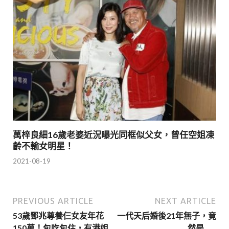
萬梓良細16歲老婆近況曝光同框似父女，曾任空姐凍
齡不輸女明星！
2021-08-19
PREVIOUS ARTICLE
NEXT ARTICLE
53歲鄧兆尊養仨女友年花
一代天后婚後21年無子，竟
150萬！包吃包住，有港姐
然是……