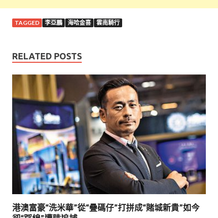
TAGGED
李亞鵬
海哈金喜
雲南騎行
RELATED POSTS
港澳富豪“洗米華”從“疊碼仔”打拼成“賭城新貴”如今