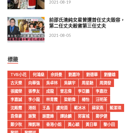
2021-08-19
前邵氏清純女星曾遭首任丈夫毀容，
第二任丈夫殺害第三任丈夫
2021-08-05
標籤
TVB小花
何鴻燊
佘詩曼
劉嘉玲
劉德華
劉鑾雄
古天樂
向華強
吳卓林
吳鎮宇
周星馳
周潤發
張國榮
張學友
成龍
曾志偉
李亞鵬
李嘉欣
李嘉誠
李小龍
林青霞
梁朝偉
楊怡
汪明荃
沈殿霞
港姐
王晶
盧宛茵
範冰冰
薛家燕
藍潔瑛
袁偉豪
謝賢
謝霆鋒
譚詠麟
郭富城
鄭伊健
鄭少秋
陳凱琳
香港小姐
黃心穎
黃日華
黎小田
黎明
黎耀祥