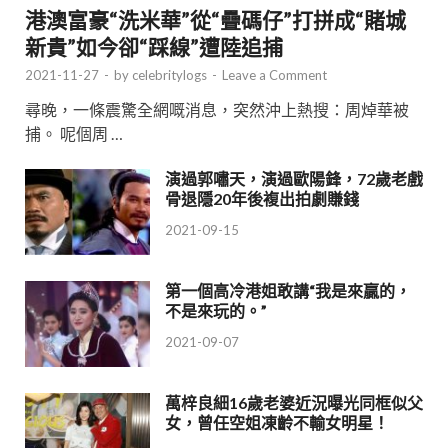
港澳富豪“洗米華”從“疊碼仔”打拼成“賭城
新貴”如今卻“踩線”遭陸追捕
2021-11-27
-
by
celebritylogs
-
Leave a Comment
尋晚，一條震驚全網嘅消息，突然沖上熱搜：周焯華被
捕。 呢個周 …
演過郭嘯天，演過歐陽鋒，72歲老戲
骨退隱20年後複出拍劇賺錢
2021-09-15
第一個高冷港姐敢講“我是來贏的，
不是來玩的。”
2021-09-07
萬梓良細16歲老婆近況曝光同框似父
女，曾任空姐凍齡不輸女明星！