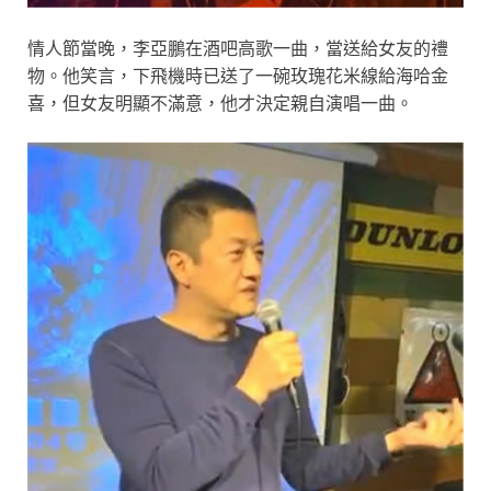
情人節當晚，李亞鵬在酒吧高歌一曲，當送給女友的禮
物。他笑言，下飛機時已送了一碗玫瑰花米線給海哈金
喜，但女友明顯不滿意，他才決定親自演唱一曲。