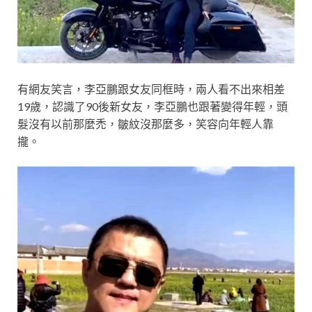
有網友笑言，李亞鵬跟女友同框時，兩人看不出來相差
19歲，認識了90後新女友，李亞鵬也跟著變得年輕，頭
髮沒有以前那麼禿，皺紋沒那麼多，笑容向年輕人靠
攏。