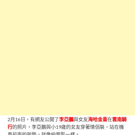
2月16日，有網友公開了
李亞鵬
與女友
海哈金喜
在
雲南騎
行
的照片，李亞鵬與小19歲的女友穿著情侶裝，站在機
車前面的架勢，就像拍電影一樣。