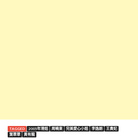
TAGGED
2005年港姐
周曉東
完美愛心小姐
李逸朗
王貴妃
葉翠翠
黃有龍