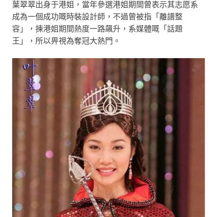
葉翠翠出身于港姐，當年參選港姐期間曾表示其志愿系
成為一個成功嘅時裝設計師，不過曾被指「離譜整
容」，揀港姐期間熱度一路飆升，系媒體嘅「話題
王」，所以畀視為奪冠大熱門。