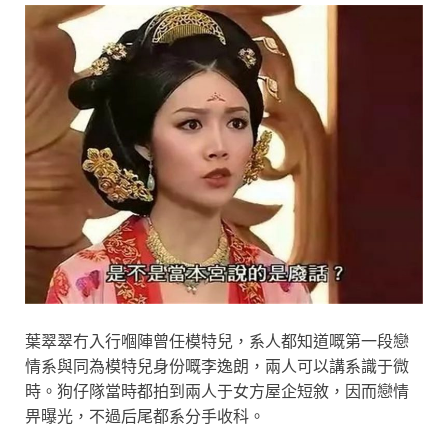
葉翠翠冇入行嗰陣曾任模特兒，系人都知道嘅第一段戀
情系與同為模特兒身份嘅李逸朗，兩人可以講系識于微
時。狗仔隊當時都拍到兩人于女方屋企短敘，因而戀情
畀曝光，不過后尾都系分手收科。