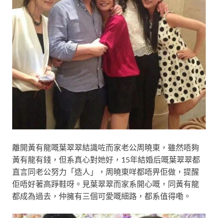
離開黃有龍嘅葉翠翠結識咗而家老公周曉東，雖然唔夠
黃有龍有錢，但系真心對她好，15年結婚后嘅葉翠翠都
直言同老公努力「造人」，周曉東咩都唔畀佢做，提醒
佢唔好著高踭鞋呀。見葉翠翠而家系開心嘅，同黃有龍
都成為過去，仲擁有三個可愛嘅細路，都系值得嘞。