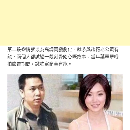
第二段戀情就最為高調同戲劇化，就系與趙薇老公黃有
龍，兩個人都試過一段刻骨銘心嘅故事。當年葉翠翠喺
拍廣告期間，識咗富商黃有龍。