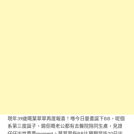
現年39歲嘅葉翠翠再度報喜！喺今日晏晝誕下BB，呢個
系第三度誕子，錫佢嘅老公都有去醫院陪同生產，見證
仔仔出世重要moment。葉翠翠指BB比預期早咗10日出