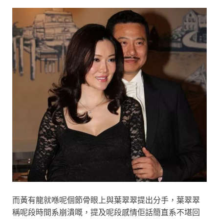
而黃有龍就喺呢個節骨眼上與葉翠翠提出分手，葉翠翠
稱呢段時間系崩潰嘅，提及呢段感情佢話簡直系不堪回