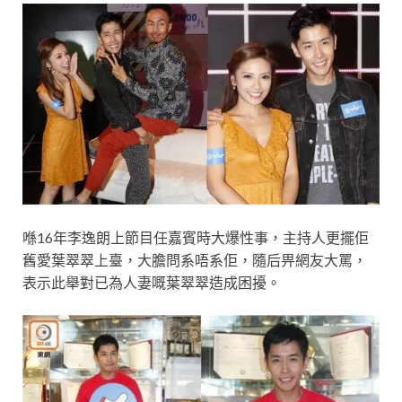
喺16年李逸朗上節目任嘉賓時大爆性事，主持人更擺佢
舊愛葉翠翠上臺，大膽問系唔系佢，隨后畀網友大罵，
表示此舉對已為人妻嘅葉翠翠造成困擾。