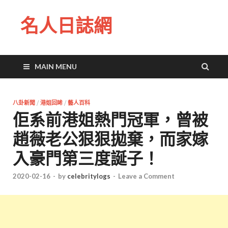
名人日誌網
MAIN MENU
八卦新聞
/
港姐回眸
/
藝人百科
佢系前港姐熱門冠軍，曾被
趙薇老公狠狠拋棄，而家嫁
入豪門第三度誕子！
2020-02-16
-
by
celebritylogs
-
Leave a Comment