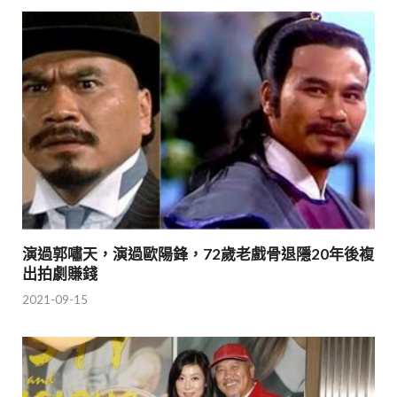
演過郭嘯天，演過歐陽鋒，72歲老戲骨退隱20年後複
出拍劇賺錢
2021-09-15