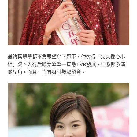
最終葉翠翠都不負眾望奪下冠軍，仲奪得「完美愛心小
姐」獎。入行后嘅葉翠翠一直喺TVB發展，但系都系演
啲配角，而且一直冇吸引觀眾留意。