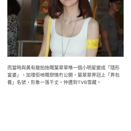
而當時與黃有龍拍拖嘅葉翠翠喺一個小明星變成「隱形
富婆」，加埋佢哋嘅戀情冇公開，葉翠翠畀冠上「畀包
養」名號，形象一落千丈，仲遭到TVB雪藏。