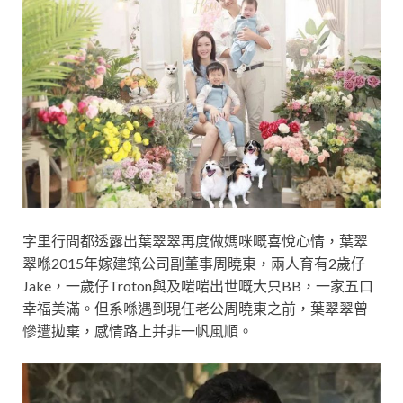
字里行間都透露出葉翠翠再度做媽咪嘅喜悅心情，葉翠
翠喺2015年嫁建筑公司副董事周曉東，兩人育有2歲仔
Jake，一歲仔Troton與及啱啱出世嘅大只BB，一家五口
幸福美滿。但系喺遇到現任老公周曉東之前，葉翠翠曾
慘遭拋棄，感情路上并非一帆風順。