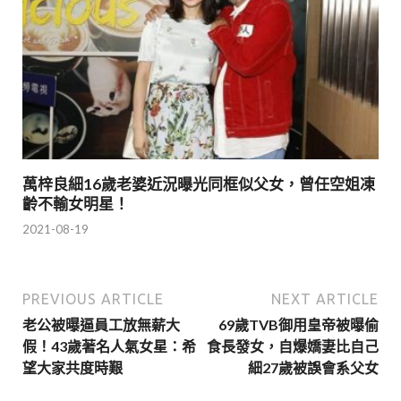
萬梓良細16歲老婆近況曝光同框似父女，曾任空姐凍
齡不輸女明星！
2021-08-19
PREVIOUS ARTICLE
NEXT ARTICLE
老公被曝逼員工放無薪大
69歲TVB御用皇帝被曝偷
假！43歲著名人氣女星：希
食長發女，自爆嬌妻比自己
望大家共度時艱
細27歲被誤會系父女