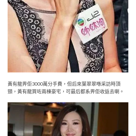
黃有龍畀佢3000萬分手費，但后來葉翠翠喺采訪時頂
頸，黃有龍買咗兩棟豪宅，可最后都系畀佢收返去喇。