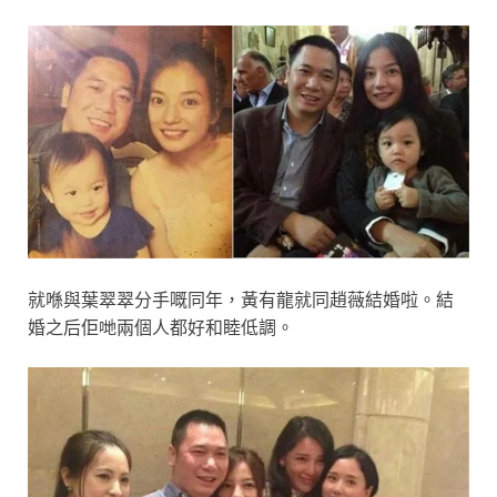
就喺與葉翠翠分手嘅同年，黃有龍就同趙薇結婚啦。結
婚之后佢哋兩個人都好和睦低調。