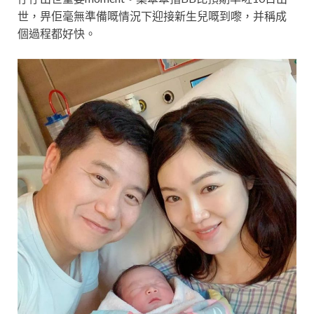
世，畀佢毫無準備嘅情況下迎接新生兒嘅到嚟，并稱成
個過程都好快。