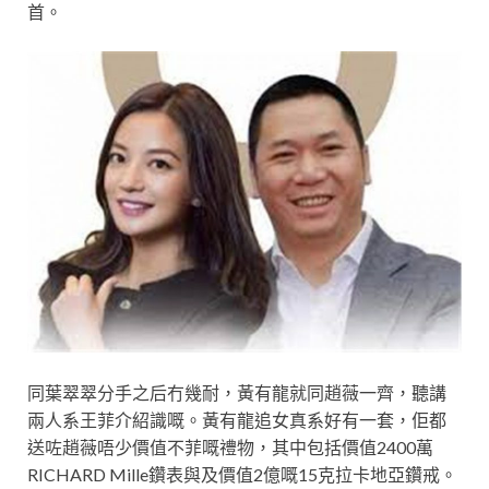
首。
同葉翠翠分手之后冇幾耐，黃有龍就同趙薇一齊，聽講
兩人系王菲介紹識嘅。黃有龍追女真系好有一套，佢都
送咗趙薇唔少價值不菲嘅禮物，其中包括價值2400萬
RICHARD Mille鑽表與及價值2億嘅15克拉卡地亞鑽戒。