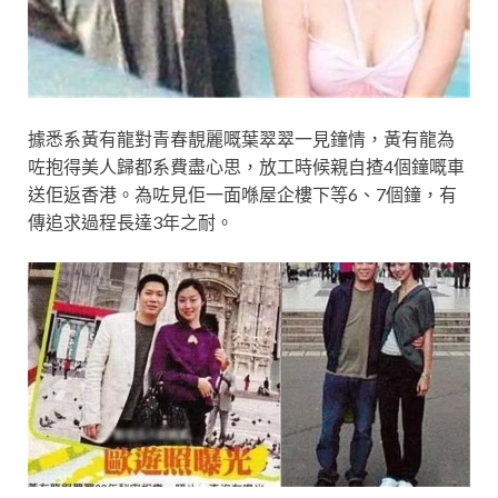
據悉系黃有龍對青春靚麗嘅葉翠翠一見鐘情，黃有龍為
咗抱得美人歸都系費盡心思，放工時候親自揸4個鐘嘅車
送佢返香港。為咗見佢一面喺屋企樓下等6、7個鐘，有
傳追求過程長達3年之耐。