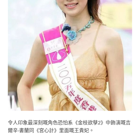
令人印象最深刻嘅角色恐怕系《金枝欲孽2》中飾演嘅吉
爾辛·書蘭同《宮心計》里面嘅王貴妃。