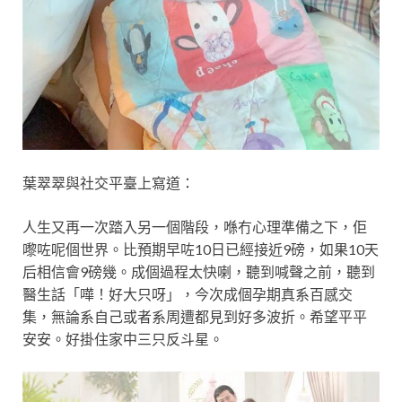
葉翠翠與社交平臺上寫道：
人生又再一次踏入另一個階段，喺冇心理準備之下，佢
嚟咗呢個世界。比預期早咗10日已經接近9磅，如果10天
后相信會9磅幾。成個過程太快喇，聽到喊聲之前，聽到
醫生話「嘩！好大只呀」，今次成個孕期真系百感交
集，無論系自己或者系周遭都見到好多波折。希望平平
安安。好掛住家中三只反斗星。