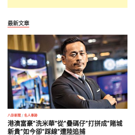
最新文章
八卦新聞
/
名人事跡
港澳富豪“洗米華”從“疊碼仔”打拼成“賭城
新貴”如今卻“踩線”遭陸追捕