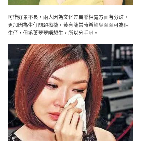
可惜好景不長，兩人因為文化差異喺相處方面有分歧，
更加因為生仔問題拗撬，黃有龍當時希望葉翠翠可為佢
生仔，但系葉翠翠唔想生，所以分手喇。