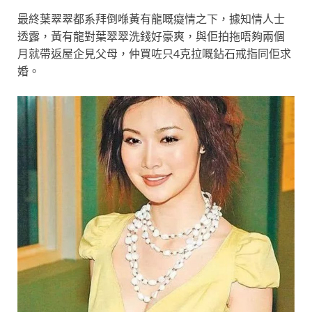
最終葉翠翠都系拜倒喺黃有龍嘅癡情之下，據知情人士
透露，黃有龍對葉翠翠洗錢好豪爽，與佢拍拖唔夠兩個
月就帶返屋企見父母，仲買咗只4克拉嘅鉆石戒指同佢求
婚。