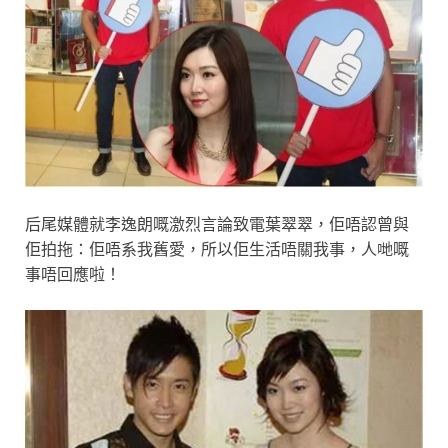
后尾媒體就李逸朗嘅激烈言論致電葉翠翠，佢唔認曾與
佢拍拖：佢唔系我舊愛，所以佢生活唔關我事，人哋嘅
事唔回應啦！