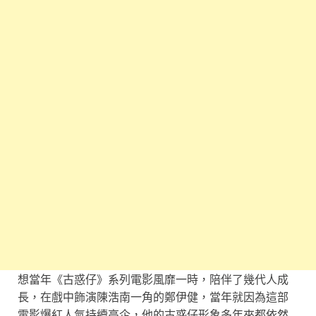
想當年《古惑仔》系列電影風靡一時，陪伴了幾代人成
長，在戲中飾演陳浩南一角的鄭伊健，當年就因為這部
電影爆紅人氣持續高企，他的古惑仔形象多年來都依然