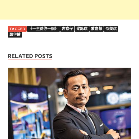
TAGGED
《一生愛你一個》
古惑仔
梁詠琪
蒙嘉慧
邵美琪
鄭伊健
RELATED POSTS