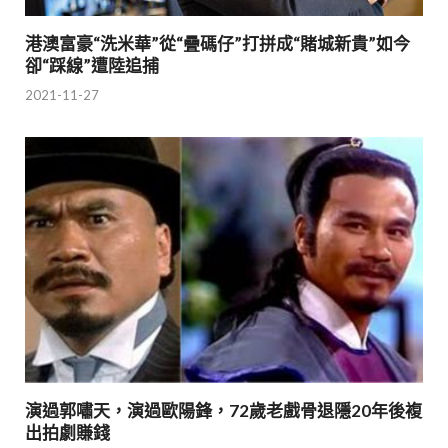
港澳富豪“洗米華”從“疊碼仔”打拼成“賭城新貴”如今
卻“踩線”遭陸追捕
2021-11-27
演過郭嘯天，演過歐陽鋒，72歲老戲骨退隱20年後複
出拍劇賺錢