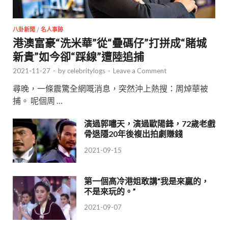
八卦新聞
/
名人事跡
港澳富豪“洗米華”從“疊碼仔”打拼成“賭城
新貴”如今卻“踩線”遭陸追捕
2021-11-27
-
by
celebritylogs
-
Leave a Comment
尋晚，一條震驚全網嘅消息，突然沖上熱搜：周焯華被
捕。 呢個周 …
演過郭嘯天，演過歐陽鋒，72歲老戲
骨退隱20年後複出拍劇賺錢
2021-09-15
第一個高冷港姐敢講“我是來贏的，
不是來玩的。”
2021-09-07