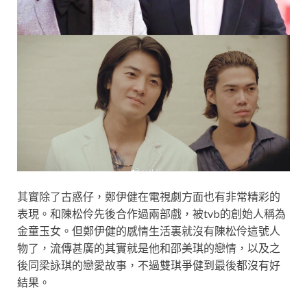
其實除了古惑仔，鄭伊健在電視劇方面也有非常精彩的
表現。和陳松伶先後合作過兩部戲，被tvb的創始人稱為
金童玉女。但鄭伊健的感情生活裏就沒有陳松伶這號人
物了，流傳甚廣的其實就是他和邵美琪的戀情，以及之
後同梁詠琪的戀愛故事，不過雙琪爭健到最後都沒有好
結果。