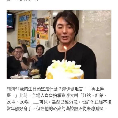
問到51歲的生日願望是什麼？鄭伊健坦言：「再上舞
臺！」此時，全場人齊齊拍掌歡呼大叫「紅館、紅館、
20場、20場」……可見，雖然已經51歲，也許他已經不復
當年般好身手，但在他的心底的滿腔熱火從未熄滅過。