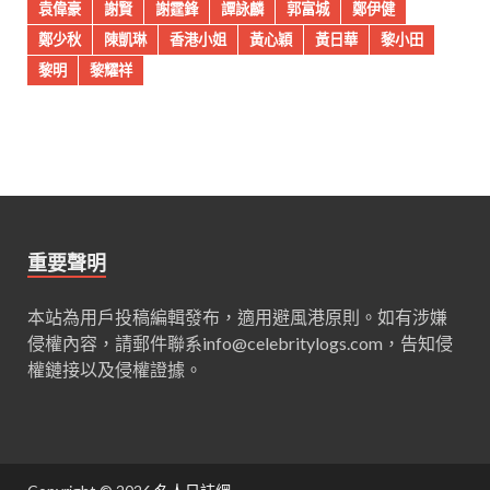
袁偉豪
謝賢
謝霆鋒
譚詠麟
郭富城
鄭伊健
鄭少秋
陳凱琳
香港小姐
黃心穎
黃日華
黎小田
黎明
黎耀祥
重要聲明
本站為用戶投稿編輯發布，適用避風港原則。如有涉嫌
侵權內容，請郵件聯系
info@celebritylogs.com
，告知侵
權鏈接以及侵權證據。