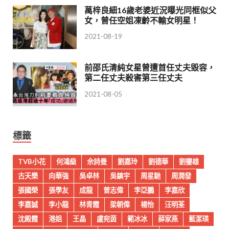
萬梓良細16歲老婆近況曝光同框似父
女，曾任空姐凍齡不輸女明星！
2021-08-19
前邵氏清純女星曾遭首任丈夫毀容，
第二任丈夫殺害第三任丈夫
2021-08-05
標籤
TVB小花
何鴻燊
佘詩曼
劉嘉玲
劉德華
劉鑾雄
古天樂
向華強
吳卓林
吳鎮宇
周星馳
周潤發
張國榮
張學友
成龍
曾志偉
李亞鵬
李嘉欣
李嘉誠
李小龍
林青霞
梁朝偉
楊怡
汪明荃
沈殿霞
港姐
王晶
盧宛茵
範冰冰
薛家燕
藍潔瑛