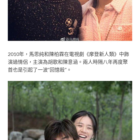
2010年，馬思純和陳柏霖在電視劇《摩登新人類》中飾
演過情侶，主演為胡歌和陳意涵。兩人時隔八年再度聚
首也是引起了一波“回憶殺”。