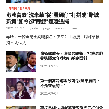
八卦新聞
/
名人事跡
港澳富豪“洗米華”從“疊碼仔”打拼成“賭城
新貴”如今卻“踩線”遭陸追捕
2021-11-27
-
by
celebritylogs
-
Leave a Comment
尋晚，一條震驚全網嘅消息，突然沖上熱搜：周焯華被
捕。 呢個周 …
演過郭嘯天，演過歐陽鋒，72歲老戲
骨退隱20年後複出拍劇賺錢
2021-09-15
第一個高冷港姐敢講“我是來贏的，
不是來玩的。”
2021-09-07
萬梓良細16歲老婆近況曝光同框似父