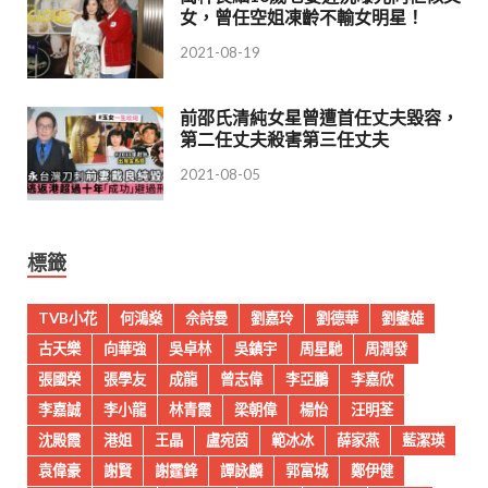
女，曾任空姐凍齡不輸女明星！
2021-08-19
前邵氏清純女星曾遭首任丈夫毀容，
第二任丈夫殺害第三任丈夫
2021-08-05
標籤
TVB小花
何鴻燊
佘詩曼
劉嘉玲
劉德華
劉鑾雄
古天樂
向華強
吳卓林
吳鎮宇
周星馳
周潤發
張國榮
張學友
成龍
曾志偉
李亞鵬
李嘉欣
李嘉誠
李小龍
林青霞
梁朝偉
楊怡
汪明荃
沈殿霞
港姐
王晶
盧宛茵
範冰冰
薛家燕
藍潔瑛
袁偉豪
謝賢
謝霆鋒
譚詠麟
郭富城
鄭伊健