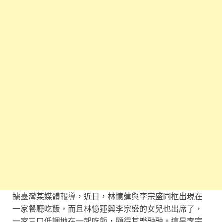
據臺灣某媒體報導，近日，林憶蓮與李宗盛同框出現在
一家餐廳吃飯，而且林憶蓮與李宗盛的女兒也出席了，
一家三口低調地在一起吃飯，顯得其樂融融。這是李宗