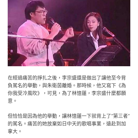
在經過痛苦的掙扎之後，李宗盛還是做出了讓他至今背
負駡名的舉動，與朱衛茵離婚。那時候，他又寫下《為
你我受冷風吹》，可見，為了林憶蓮，李宗盛什麼都願
意。
但恰恰是因為他的舉動，讓林憶蓮一下就背上了“第三者”
的駡名。痛苦的她放棄如日中天的歌唱事業，遠赴到加
拿大。