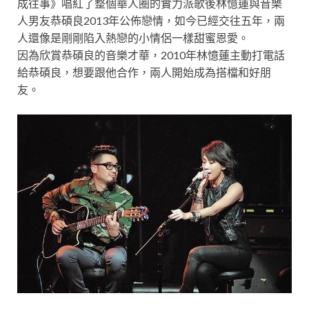
成往事》唱紅了整個華人圈的實力派歌後林憶蓮與音樂
人男友恭碩良2013年公佈戀情，如今已經交往五年，兩
人還像是剛剛陷入熱戀的小情侶一樣甜蜜恩愛。
因為欣賞恭碩良的音樂才華，2010年林憶蓮主動打電話
給恭碩良，想要跟他合作，兩人開始成為搭檔和好朋
友。