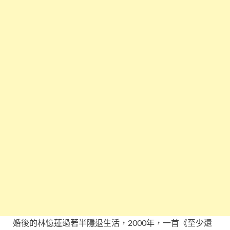
婚後的林憶蓮過著半隱退生活，2000年，一首《至少還