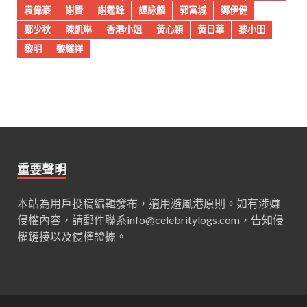
袁偉豪
謝賢
謝霆鋒
譚詠麟
郭富城
鄭伊健
鄭少秋
陳凱琳
香港小姐
黃心穎
黃日華
黎小田
黎明
黎耀祥
重要聲明
本站為用戶投稿編輯發布，適用避風港原則。如有涉嫌
侵權內容，請郵件聯系
info@celebritylogs.com
，告知侵
權鏈接以及侵權證據。