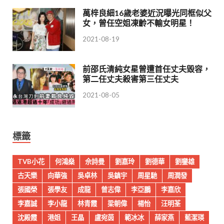
萬梓良細16歲老婆近況曝光同框似父
女，曾任空姐凍齡不輸女明星！
2021-08-19
前邵氏清純女星曾遭首任丈夫毀容，
第二任丈夫殺害第三任丈夫
2021-08-05
標籤
TVB小花
何鴻燊
佘詩曼
劉嘉玲
劉德華
劉鑾雄
古天樂
向華強
吳卓林
吳鎮宇
周星馳
周潤發
張國榮
張學友
成龍
曾志偉
李亞鵬
李嘉欣
李嘉誠
李小龍
林青霞
梁朝偉
楊怡
汪明荃
沈殿霞
港姐
王晶
盧宛茵
範冰冰
薛家燕
藍潔瑛