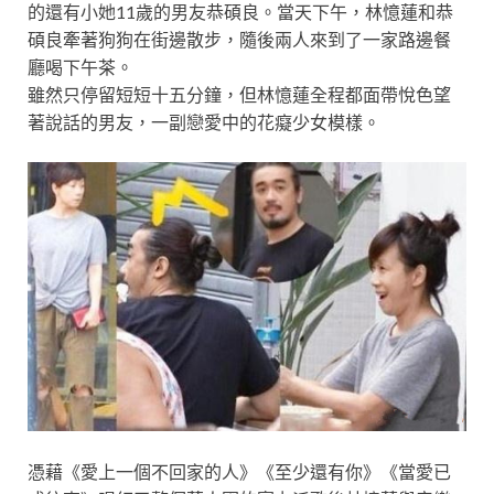
的還有小她11歲的男友恭碩良。當天下午，林憶蓮和恭
碩良牽著狗狗在街邊散步，隨後兩人來到了一家路邊餐
廳喝下午茶。
雖然只停留短短十五分鐘，但林憶蓮全程都面帶悅色望
著說話的男友，一副戀愛中的花癡少女模樣。
憑藉《愛上一個不回家的人》《至少還有你》《當愛已