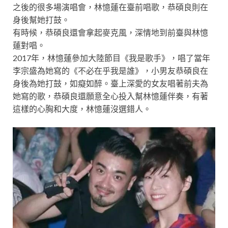
之後的很多場演唱會，林憶蓮在臺前唱歌，恭碩良則在
身後幫她打鼓。
有時候，恭碩良還會拿起麥克風，深情地到前臺與林憶
蓮對唱。
2017年，林憶蓮參加大陸節目《我是歌手》，唱了當年
李宗盛為她寫的《不必在乎我是誰》，小男友恭碩良在
身後為她打鼓，如癡如醉。臺上深愛的女友唱著前夫為
她寫的歌，恭碩良還願意全心投入幫林憶蓮伴奏，有著
這樣的心胸和大度，林憶蓮沒選錯人。