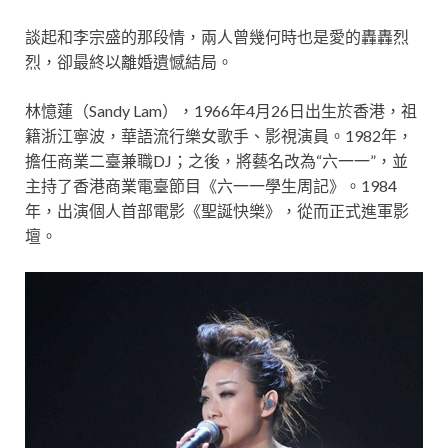
談起和李宗盛的那段情，兩人曾幾何時也是愛的轟轟烈
烈，卻最終以離婚遺憾結局。
林憶蓮（Sandy Lam），1966年4月26日出生於香港，祖
籍浙江寧波，華語流行樂女歌手、影視演員。1982年，
擔任商業二臺兼職DJ；之後，將藝名改為“六一一”，並
主持了香港商業電臺節目《六一一學生周記》。1984
年，出演個人首部電影《聖誕快樂》，從而正式進軍影
壇。