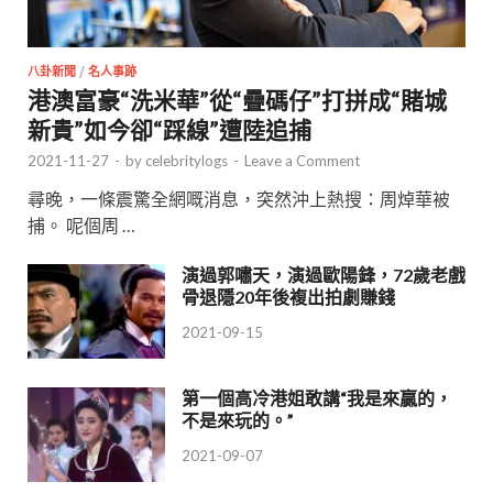
八卦新聞
/
名人事跡
港澳富豪“洗米華”從“疊碼仔”打拼成“賭城
新貴”如今卻“踩線”遭陸追捕
2021-11-27
-
by
celebritylogs
-
Leave a Comment
尋晚，一條震驚全網嘅消息，突然沖上熱搜：周焯華被
捕。 呢個周 …
演過郭嘯天，演過歐陽鋒，72歲老戲
骨退隱20年後複出拍劇賺錢
2021-09-15
第一個高冷港姐敢講“我是來贏的，
不是來玩的。”
2021-09-07