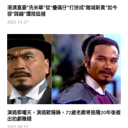
港澳富豪“洗米華”從“疊碼仔”打拼成“賭城新貴”如今
卻“踩線”遭陸追捕
2021-11-27
演過郭嘯天，演過歐陽鋒，72歲老戲骨退隱20年後複
出拍劇賺錢
2021-09-15