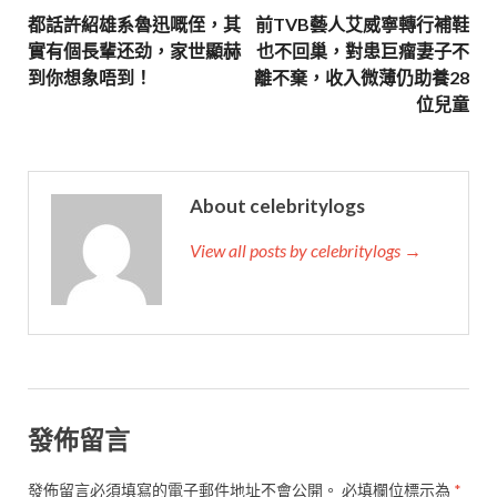
都話許紹雄系魯迅嘅侄，其
前TVB藝人艾威寧轉行補鞋
實有個長輩还劲，家世顯赫
也不回巢，對患巨瘤妻子不
到你想象唔到！
離不棄，收入微薄仍助養28
位兒童
About celebritylogs
View all posts by celebritylogs →
發佈留言
發佈留言必須填寫的電子郵件地址不會公開。
必填欄位標示為
*