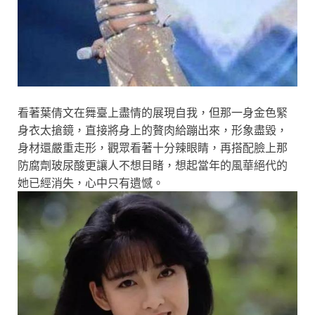
看著葉倩文在舞臺上盡情的展現自我，但那一身金色緊
身衣太搶鏡，直接將身上的贅肉給蹦出來，形象盡毀，
身材還嚴重走形，觀眾看著十分辣眼睛，再搭配臉上那
防腐劑玻尿酸更讓人不想目睹，想起當年的風華絕代的
她已經消失，心中只有遺憾。