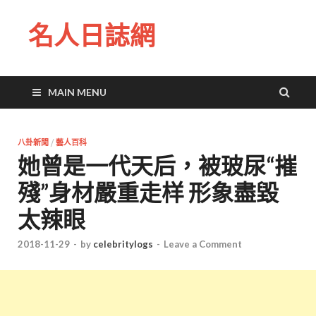
名人日誌網
MAIN MENU
八卦新聞
/
藝人百科
她曾是一代天后，被玻尿“摧
殘”身材嚴重走样 形象盡毀
太辣眼
2018-11-29
-
by
celebritylogs
-
Leave a Comment