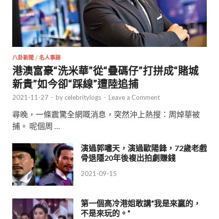
八卦新聞
/
名人事跡
港澳富豪“洗米華”從“疊碼仔”打拼成“賭城
新貴”如今卻“踩線”遭陸追捕
2021-11-27
-
by
celebritylogs
-
Leave a Comment
尋晚，一條震驚全網嘅消息，突然沖上熱搜：周焯華被
捕。 呢個周 …
演過郭嘯天，演過歐陽鋒，72歲老戲
骨退隱20年後複出拍劇賺錢
2021-09-15
第一個高冷港姐敢講“我是來贏的，
不是來玩的。”