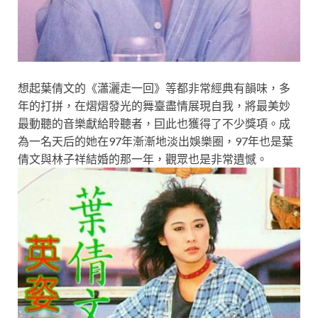
想起葉倩文的《瀟灑走一回》等都非常經典有韻味，多
年的打拼，在熠熠發光的舞臺盡情展現自我，將最美妙
最動聽的音樂獻給聆聽者，囙此也獲得了不少獎項。成
為一名天后的她在97年漸漸地淡出娛樂圈，97年也是葉
倩文與林子祥結婚的那一年，觀眾也是非常遺憾。