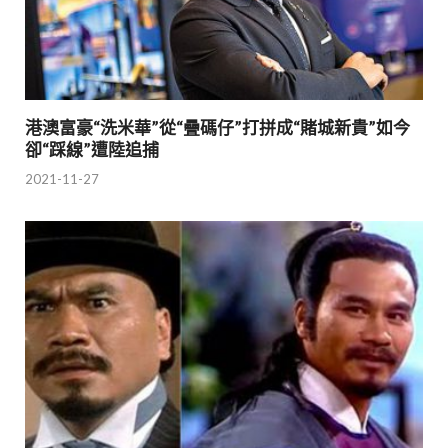
港澳富豪“洗米華”從“疊碼仔”打拼成“賭城新貴”如今
卻“踩線”遭陸追捕
2021-11-27