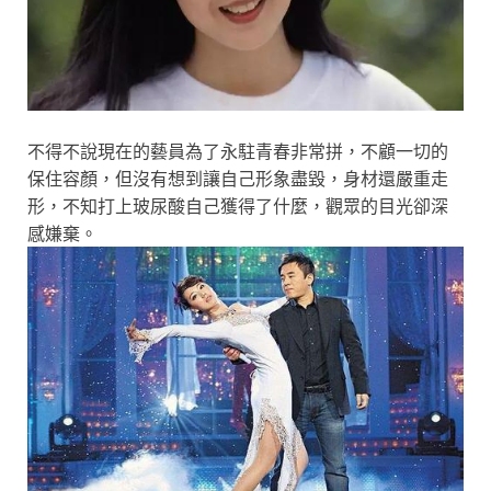
不得不說現在的藝員為了永駐青春非常拼，不顧一切的
保住容顏，但沒有想到讓自己形象盡毀，身材還嚴重走
形，不知打上玻尿酸自己獲得了什麼，觀眾的目光卻深
感嫌棄。