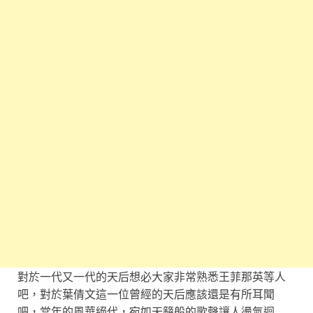
對於一代又一代的天后想必大家非常熟悉王菲那英等人
吧，對於葉倩文這一位曾經的天后應該還是有所耳聞
吧，當年的風華絕代，宛如天籟般的歌聲讓人盪氣迴