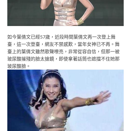
如今葉倩文已經57歲，近段時間葉倩文再一次登上舞
臺，這一次登臺，網友不禁感歎，當年女神已不再。舞
臺上的葉倩文雖然歌聲嘹亮，非常從容自信，但那一被
玻尿酸摧殘的臉太搶鏡，即使拿著話筒也遮擋不住她那
玻尿酸臉。