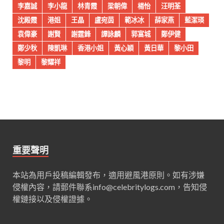
李嘉誠
李小龍
林青霞
梁朝偉
楊怡
汪明荃
沈殿霞
港姐
王晶
盧宛茵
範冰冰
薛家燕
藍潔瑛
袁偉豪
謝賢
謝霆鋒
譚詠麟
郭富城
鄭伊健
鄭少秋
陳凱琳
香港小姐
黃心穎
黃日華
黎小田
黎明
黎耀祥
重要聲明
本站為用戶投稿編輯發布，適用避風港原則。如有涉嫌
侵權內容，請郵件聯系
info@celebritylogs.com
，告知侵
權鏈接以及侵權證據。