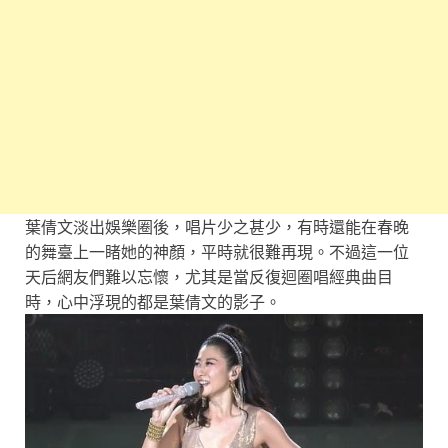
葉倩文淡出娛樂圈後，唱片少之甚少，有時還能在春晚
的舞臺上一睹她的神顏，平時就很難再現。不過這一位
天后網友們難以忘懷，尤其是當反復迴圈唱經典曲目
時，心中浮現的都是葉倩文的影子。