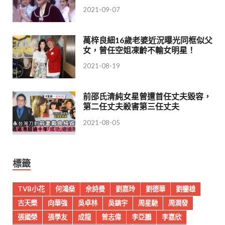
2021-09-07
萬梓良細16歲老婆近況曝光同框似父
女，曾任空姐凍齡不輸女明星！
2021-08-19
前邵氏清純女星曾遭首任丈夫毀容，
第二任丈夫殺害第三任丈夫
2021-08-05
標籤
TVB小花
何鴻燊
佘詩曼
劉嘉玲
劉德華
劉鑾雄
古天樂
向華強
吳卓林
吳鎮宇
周星馳
周潤發
張國榮
張學友
成龍
曾志偉
李亞鵬
李嘉欣