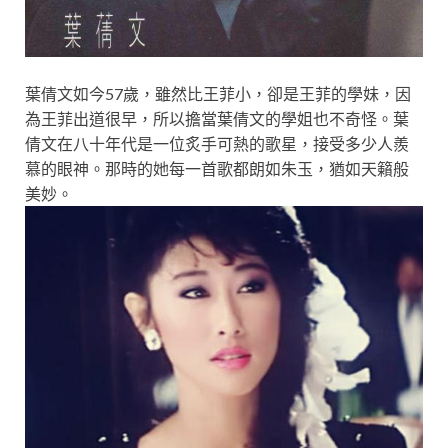
葉倩文如今57歲，雖然比王菲小，卻是王菲的學妹，因
為王菲出道很早，所以擔當葉倩文的學姐也不奇怪。葉
倩文在八十年代是一位炙手可熱的歌星，接受多少人羨
慕的眼神。那時的她每一首歌都朗如朱玉，猶如天籟般
美妙。