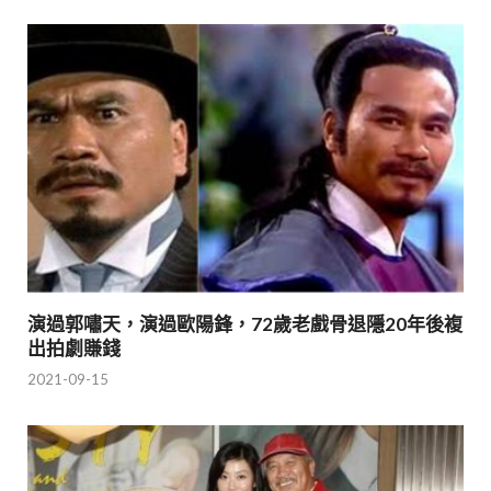
演過郭嘯天，演過歐陽鋒，72歲老戲骨退隱20年後複
出拍劇賺錢
2021-09-15