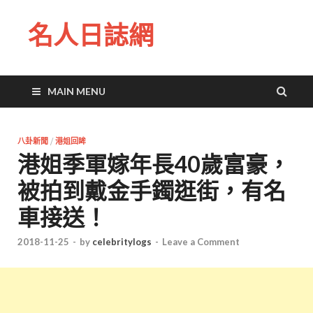
名人日誌網
MAIN MENU
八卦新聞
/
港姐回眸
港姐季軍嫁年長40歲富豪，
被拍到戴金手鐲逛街，有名
車接送！
2018-11-25
-
by
celebritylogs
-
Leave a Comment