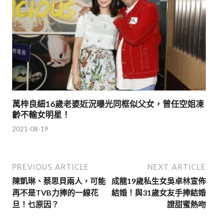
萬梓良細16歲老婆近況曝光同框似父女，曾任空姐凍
齡不輸女明星！
2021-08-19
PREVIOUS ARTICLE
NEXT ARTICLE
陳凱琳、蔡思貝兩人，可能
成龍19歲私生女吳卓林宣佈
再不是TVB力捧的一線花
結婚！與31歲女友手捧結婚
旦！乜原因？
證甜蜜熱吻