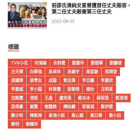
前邵氏清純女星曾遭首任丈夫毀容，
第二任丈夫殺害第三任丈夫
2021-08-05
標籤
TVB小花
何鴻燊
佘詩曼
劉嘉玲
劉德華
劉鑾雄
古天樂
向華強
吳卓林
吳鎮宇
周星馳
周潤發
張國榮
張學友
成龍
曾志偉
李亞鵬
李嘉欣
李嘉誠
李小龍
林青霞
梁朝偉
楊怡
汪明荃
沈殿霞
港姐
王晶
盧宛茵
範冰冰
薛家燕
藍潔瑛
袁偉豪
謝賢
謝霆鋒
譚詠麟
郭富城
鄭伊健
鄭少秋
陳凱琳
香港小姐
黃心穎
黃日華
黎小田
黎明
黎耀祥