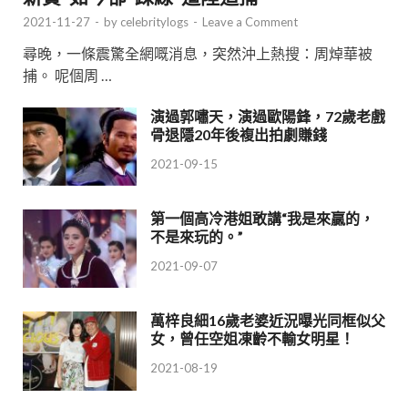
2021-11-27
-
by
celebritylogs
-
Leave a Comment
尋晚，一條震驚全網嘅消息，突然沖上熱搜：周焯華被
捕。 呢個周 …
演過郭嘯天，演過歐陽鋒，72歲老戲
骨退隱20年後複出拍劇賺錢
2021-09-15
第一個高冷港姐敢講“我是來贏的，
不是來玩的。”
2021-09-07
萬梓良細16歲老婆近況曝光同框似父
女，曾任空姐凍齡不輸女明星！
2021-08-19