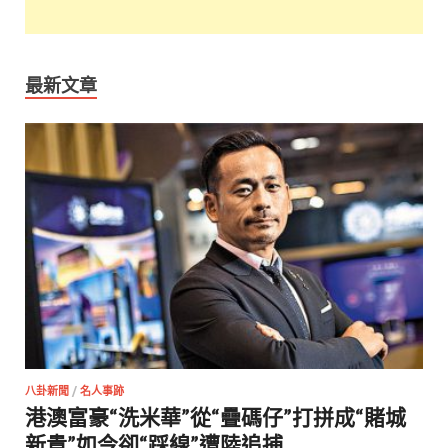
最新文章
八卦新聞
/
名人事跡
港澳富豪“洗米華”從“疊碼仔”打拼成“賭城
新貴”如今卻“踩線”遭陸追捕