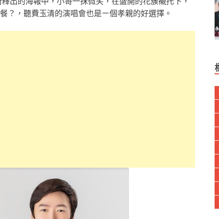
藝術釋出的海報中，小哥一抹微笑，在盛開的花簇襯托下，
餐？，聽費玉清的演唱會也是ㄧ個孝親的好選擇。