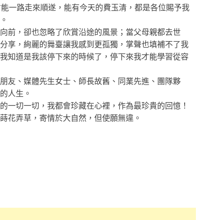
才能一路走來順遂，能有今天的費玉清，都是各位賜予我
。
向前，卻也忽略了欣賞沿途的風景；當父母親都去世
分享，絢麗的舞臺讓我感到更孤獨，掌聲也填補不了我
我知道是我該停下來的時候了，停下來我才能學習從容
朋友、媒體先生女士、師長故舊、同業先進、團隊夥
的人生。
的一切一切，我都會珍藏在心裡，作為最珍貴的回憶！
蒔花弄草，寄情於大自然，但使願無違。