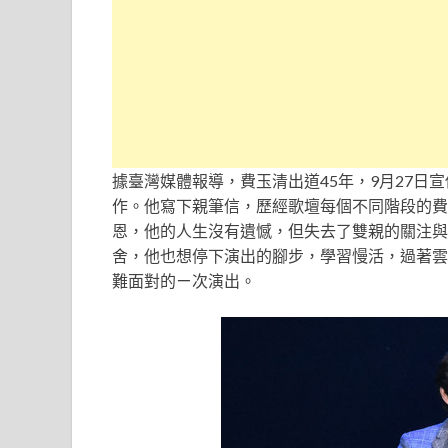
據臺灣媒體報導，費玉清出道45年，9月27日
作。他寫下親筆信，歷經歌壇每個不同階段的費
恩，他的人生沒有遺憾，但失去了雙親的關注與
舍，他也想停下演出的腳步，學習慢活，過著雲
難面對的ㄧ次演出。