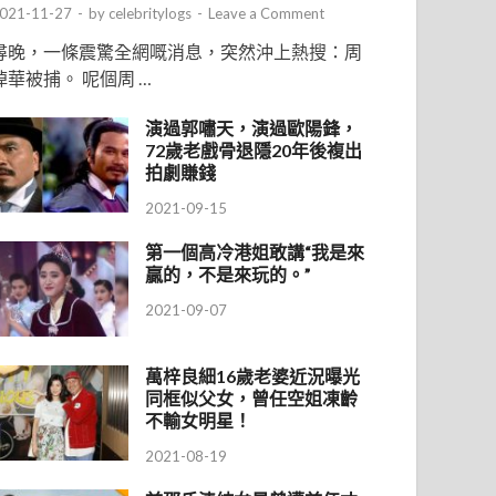
021-11-27
-
by
celebritylogs
-
Leave a Comment
尋晚，一條震驚全網嘅消息，突然沖上熱搜：周
焯華被捕。 呢個周 …
演過郭嘯天，演過歐陽鋒，
72歲老戲骨退隱20年後複出
拍劇賺錢
2021-09-15
第一個高冷港姐敢講“我是來
贏的，不是來玩的。”
2021-09-07
萬梓良細16歲老婆近況曝光
同框似父女，曾任空姐凍齡
不輸女明星！
2021-08-19