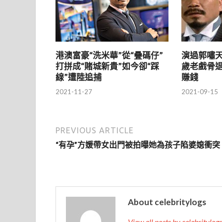
港澳富豪“洗米華”從“疊碼仔”
演過郭嘯天
打拼成“賭城新貴”如今卻“踩
歲老戲骨退
線”遭陸追捕
賺錢
2021-11-27
2021-09-15
PREVIOUS ARTICLE
“有孕”方媛帶女出門被拍曝她為孩子陷婆媳衝突
About celebritylogs
View all posts by celebritylog