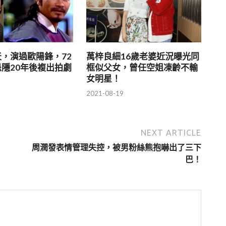
，演過歐陽鋒，72
萬梓良細16歲老婆近況曝光同
隱20年後複出拍劇
框似父女，曾任空姐凍齡不輸
女明星！
2021-08-19
NEXT ARTICLE
周潤發表情管理失控，被男粉絲熊抱嚇出了三下
巴！
s →