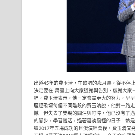
出道45年的費玉清，在歌唱的歲月裏，從不停
決定要在 舞臺上向大家道謝與告別，感謝大家
唱，費玉清表示，他ㄧ定會盡更大的努力，早早
歷經歌壇每個不同階段的費玉清說，他對ㄧ路走
憾！但失去了雙親的關注與叮嚀，他已沒有了邁
的腳步，學習慢活，過著雲淡風輕的日子！這是
繼2017年五場成功的巨蛋演唱會後，費玉清又