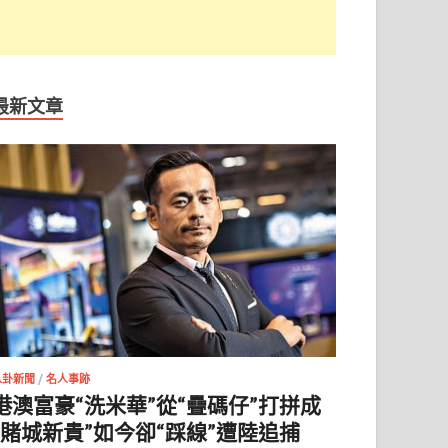
最新文章
八卦新聞
/
名人事跡
港澳富豪“洗米華”從“疊碼仔”打拼成
“賭城新貴”如今卻“踩線”遭陸追捕