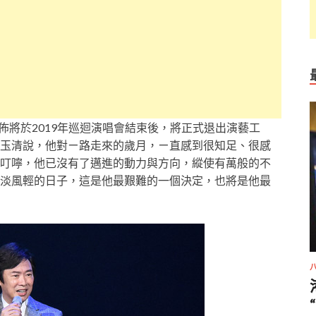
宣佈將於2019年巡迴演唱會結束後，將正式退出演藝工
玉清說，他對ㄧ路走來的歲月，ㄧ直感到很知足、很感
叮嚀，他已沒有了邁進的動力與方向，縱使有萬般的不
淡風輕的日子，這是他最艱難的一個決定，也將是他最