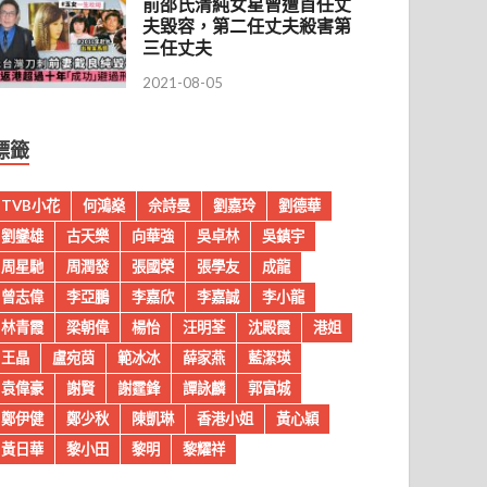
前邵氏清純女星曾遭首任丈
夫毀容，第二任丈夫殺害第
三任丈夫
2021-08-05
標籤
TVB小花
何鴻燊
佘詩曼
劉嘉玲
劉德華
劉鑾雄
古天樂
向華強
吳卓林
吳鎮宇
周星馳
周潤發
張國榮
張學友
成龍
曾志偉
李亞鵬
李嘉欣
李嘉誠
李小龍
林青霞
梁朝偉
楊怡
汪明荃
沈殿霞
港姐
王晶
盧宛茵
範冰冰
薛家燕
藍潔瑛
袁偉豪
謝賢
謝霆鋒
譚詠麟
郭富城
鄭伊健
鄭少秋
陳凱琳
香港小姐
黃心穎
黃日華
黎小田
黎明
黎耀祥