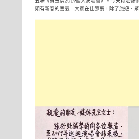
五場《費玉清2019個人演唱會》。今天寬宏
頗有新春的喜氣！大家在佳節裏，除了旅遊、聚