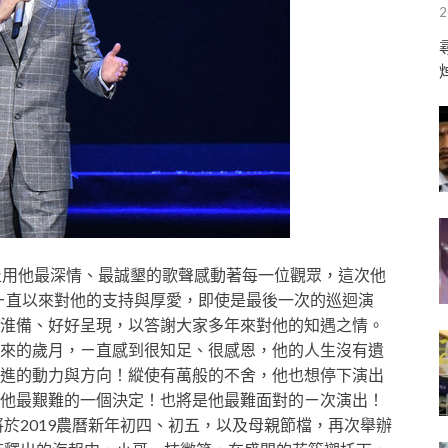
2
止用他最深情、最誠墾的歌聲感動著每一位觀眾，這次他
ㄧ直以來對他的支持與厚愛，即使是最後一次的巡迴演
淮備、好好呈現，以答謝大家多年來對他的知遇之情。
來的歲月，ㄧ直感到很知足、很感恩，他的人生沒有遺
進的動力與方向！縱使有萬般的不舍，他也想停下演出
他最艱難的一個決定！也將是他最難面對的ㄧ次演出！
將於2019農曆新年初四、初五，以及母親節檔，再次舉辦