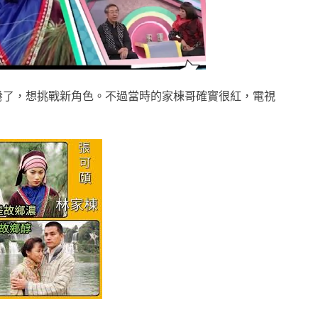
厭倦了，想挑戰新角色。不過當時的家棟哥確實很紅，電視