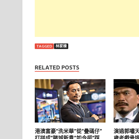
TAGGED
林家棟
RELATED POSTS
港澳富豪“洗米華”從“疊碼仔”
演過郭嘯天
打拼成“賭城新貴”如今卻“踩
歲老戲骨退