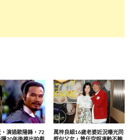
，演過歐陽鋒，72
萬梓良細16歲老婆近況曝光同
隱20年後複出拍劇
框似父女，曾任空姐凍齡不輸