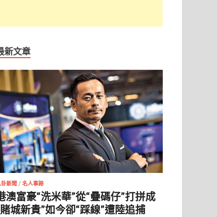
最新文章
八卦新聞
/
名人事跡
港澳富豪“洗米華”從“疊碼仔”打拼成
“賭城新貴”如今卻“踩線”遭陸追捕