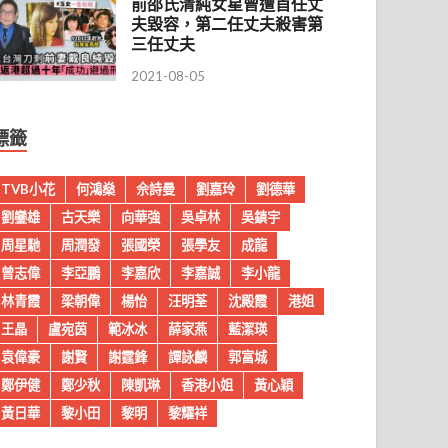
前邵氏清純女星曾遭首任丈
夫毀容，第二任丈夫殺害第
三任丈夫
2021-08-05
標籤
TVB小花
何鴻燊
佘詩曼
劉嘉玲
劉德華
劉鑾雄
古天樂
向華強
吳卓林
吳鎮宇
周星馳
周潤發
張國榮
張學友
成龍
曾志偉
李亞鵬
李嘉欣
李嘉誠
李小龍
林青霞
梁朝偉
楊怡
汪明荃
沈殿霞
港姐
王晶
盧宛茵
範冰冰
薛家燕
藍潔瑛
袁偉豪
謝賢
謝霆鋒
譚詠麟
郭富城
鄭伊健
鄭少秋
陳凱琳
香港小姐
黃心穎
黃日華
黎小田
黎明
黎耀祥