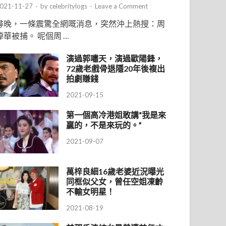
021-11-27
-
by
celebritylogs
-
Leave a Comment
尋晚，一條震驚全網嘅消息，突然沖上熱搜：周
焯華被捕。 呢個周 …
演過郭嘯天，演過歐陽鋒，
72歲老戲骨退隱20年後複出
拍劇賺錢
2021-09-15
第一個高冷港姐敢講“我是來
贏的，不是來玩的。”
2021-09-07
萬梓良細16歲老婆近況曝光
同框似父女，曾任空姐凍齡
不輸女明星！
2021-08-19