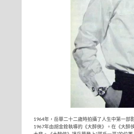
1964年，岳華二十二歲時拍攝了人生中第一
1967年由胡金銓執導的《大醉俠》。在《大
大悲。《大醉俠》讓岳華登上“邵氏一哥”的位置