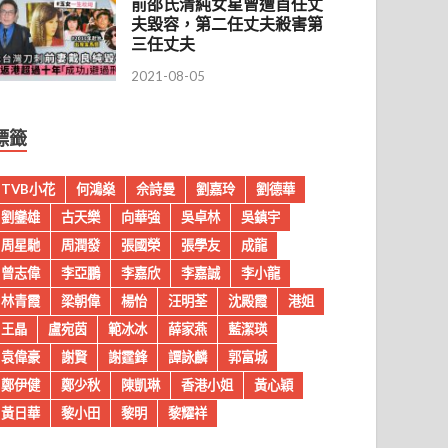
前邵氏清純女星曾遭首任丈
夫毀容，第二任丈夫殺害第
三任丈夫
2021-08-05
標籤
TVB小花
何鴻燊
佘詩曼
劉嘉玲
劉德華
劉鑾雄
古天樂
向華強
吳卓林
吳鎮宇
周星馳
周潤發
張國榮
張學友
成龍
曾志偉
李亞鵬
李嘉欣
李嘉誠
李小龍
林青霞
梁朝偉
楊怡
汪明荃
沈殿霞
港姐
王晶
盧宛茵
範冰冰
薛家燕
藍潔瑛
袁偉豪
謝賢
謝霆鋒
譚詠麟
郭富城
鄭伊健
鄭少秋
陳凱琳
香港小姐
黃心穎
黃日華
黎小田
黎明
黎耀祥