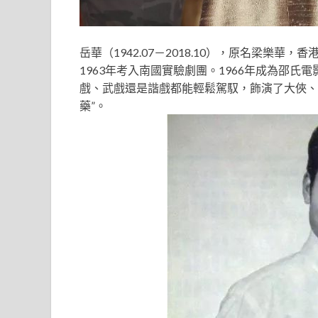
岳華（1942.07－2018.10），原名梁樂
1963年考入南國實驗劇團。1966年成為邵
戲、武戲還是諧戲都能輕鬆駕馭，飾演了大俠、
藥”。