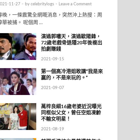
021-11-27
-
by
celebritylogs
-
Leave a Comment
尋晚，一條震驚全網嘅消息，突然沖上熱搜：周
焯華被捕。 呢個周 …
演過郭嘯天，演過歐陽鋒，
72歲老戲骨退隱20年後複出
拍劇賺錢
2021-09-15
第一個高冷港姐敢講“我是來
贏的，不是來玩的。”
2021-09-07
萬梓良細16歲老婆近況曝光
同框似父女，曾任空姐凍齡
不輸女明星！
2021-08-19