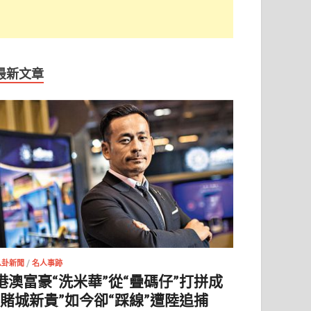
最新文章
八卦新聞
/
名人事跡
港澳富豪“洗米華”從“疊碼仔”打拼成
“賭城新貴”如今卻“踩線”遭陸追捕