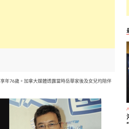
，享年76歲。加拿大媒體透露當時岳華家後及女兒均陪伴