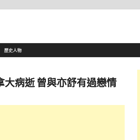
歷史人物
拿大病逝 曾與亦舒有過戀情