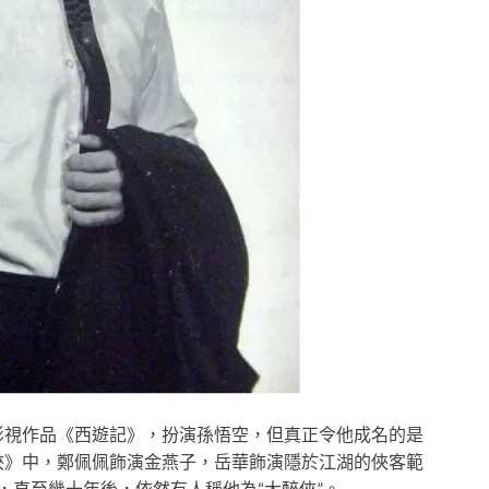
部影視作品《西遊記》，扮演孫悟空，但真正令他成名的是
醉俠》中，鄭佩佩飾演金燕子，岳華飾演隱於江湖的俠客範
，直至幾十年後，依然有人稱他為“大醉俠”。