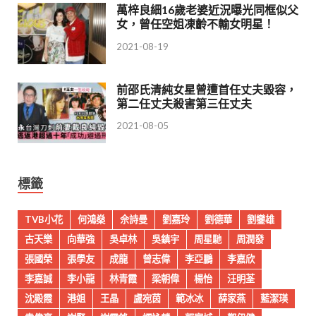
萬梓良細16歲老婆近況曝光同框似父
女，曾任空姐凍齡不輸女明星！
2021-08-19
前邵氏清純女星曾遭首任丈夫毀容，
第二任丈夫殺害第三任丈夫
2021-08-05
標籤
TVB小花
何鴻燊
佘詩曼
劉嘉玲
劉德華
劉鑾雄
古天樂
向華強
吳卓林
吳鎮宇
周星馳
周潤發
張國榮
張學友
成龍
曾志偉
李亞鵬
李嘉欣
李嘉誠
李小龍
林青霞
梁朝偉
楊怡
汪明荃
沈殿霞
港姐
王晶
盧宛茵
範冰冰
薛家燕
藍潔瑛