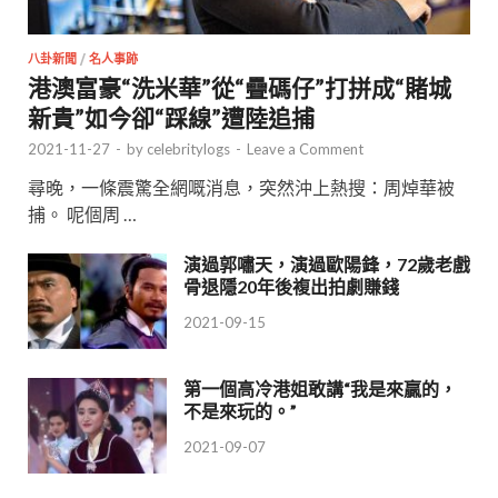
八卦新聞
/
名人事跡
港澳富豪“洗米華”從“疊碼仔”打拼成“賭城
新貴”如今卻“踩線”遭陸追捕
2021-11-27
-
by
celebritylogs
-
Leave a Comment
尋晚，一條震驚全網嘅消息，突然沖上熱搜：周焯華被
捕。 呢個周 …
演過郭嘯天，演過歐陽鋒，72歲老戲
骨退隱20年後複出拍劇賺錢
2021-09-15
第一個高冷港姐敢講“我是來贏的，
不是來玩的。”
2021-09-07