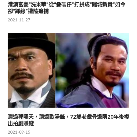
港澳富豪“洗米華”從“疊碼仔”打拼成“賭城新貴”如今
卻“踩線”遭陸追捕
2021-11-27
演過郭嘯天，演過歐陽鋒，72歲老戲骨退隱20年後複
出拍劇賺錢
2021-09-15