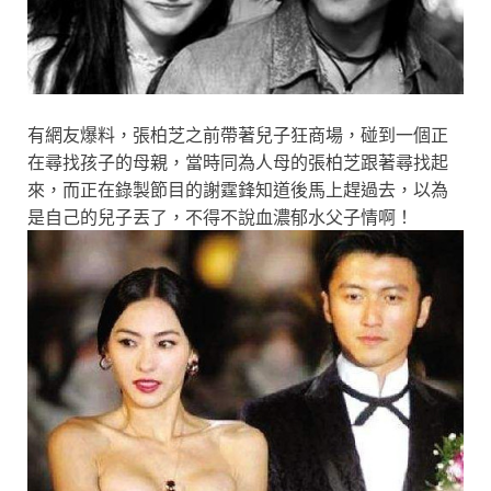
有網友爆料，張柏芝之前帶著兒子狂商場，碰到一個正
在尋找孩子的母親，當時同為人母的張柏芝跟著尋找起
來，而正在錄製節目的謝霆鋒知道後馬上趕過去，以為
是自己的兒子丟了，不得不說血濃郁水父子情啊！