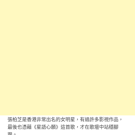
張柏芝是香港非常出名的女明星，有過許多影視作品，
最後也憑藉《星語心願》這首歌，才在歌壇中站穩腳
跟。