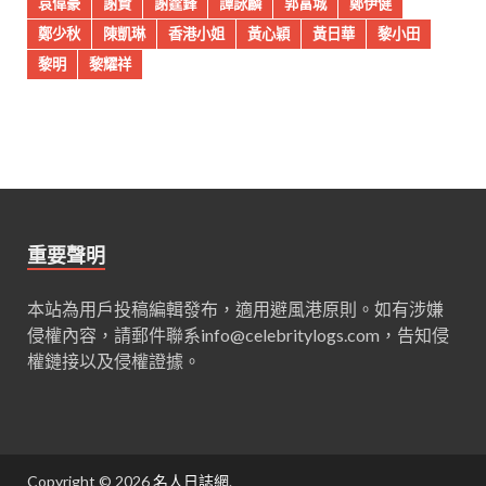
袁偉豪
謝賢
謝霆鋒
譚詠麟
郭富城
鄭伊健
鄭少秋
陳凱琳
香港小姐
黃心穎
黃日華
黎小田
黎明
黎耀祥
重要聲明
本站為用戶投稿編輯發布，適用避風港原則。如有涉嫌
侵權內容，請郵件聯系
info@celebritylogs.com
，告知侵
權鏈接以及侵權證據。
Copyright © 2026
名人日誌網
.