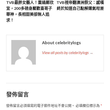
TVB最胖女藝人！重過鄭欣
TVB視帝翻澳洲祭父：感嘆
宜，200多磅身壓歡喜哥子
終於知道自己點解運氣咁差
華神，長相甜美卻無人追
求！
About celebritylogs
View all posts by celebritylogs →
發佈留言
發佈留言必須填寫的電子郵件地址不會公開。
必填欄位標示為
*