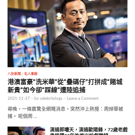
八卦新聞
/
名人事跡
港澳富豪“洗米華”從“疊碼仔”打拼成“賭城
新貴”如今卻“踩線”遭陸追捕
2021-11-27
-
by
celebritylogs
-
Leave a Comment
尋晚，一條震驚全網嘅消息，突然沖上熱搜：周焯華被
捕。 呢個周 …
演過郭嘯天，演過歐陽鋒，72歲老戲