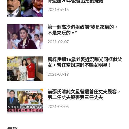
骨退隱20年後複出拍劇賺錢
2021-09-15
第一個高冷港姐敢講“我是來贏的，
不是來玩的。”
2021-09-07
萬梓良細16歲老婆近況曝光同框似父
女，曾任空姐凍齡不輸女明星！
2021-08-19
前邵氏清純女星曾遭首任丈夫毀容，
第二任丈夫殺害第三任丈夫
2021-08-05