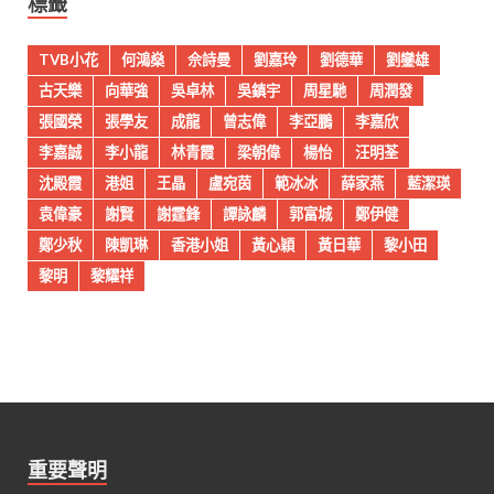
標籤
TVB小花
何鴻燊
佘詩曼
劉嘉玲
劉德華
劉鑾雄
古天樂
向華強
吳卓林
吳鎮宇
周星馳
周潤發
張國榮
張學友
成龍
曾志偉
李亞鵬
李嘉欣
李嘉誠
李小龍
林青霞
梁朝偉
楊怡
汪明荃
沈殿霞
港姐
王晶
盧宛茵
範冰冰
薛家燕
藍潔瑛
袁偉豪
謝賢
謝霆鋒
譚詠麟
郭富城
鄭伊健
鄭少秋
陳凱琳
香港小姐
黃心穎
黃日華
黎小田
黎明
黎耀祥
重要聲明