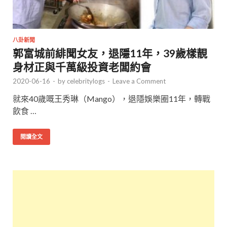
八卦新聞
郭富城前緋聞女友，退隱11年，39歲樣靚
身材正與千萬級投資老闆約會
2020-06-16
-
by
celebritylogs
-
Leave a Comment
就來40歲嘅王秀琳（Mango），退隱娛樂圈11年，轉戰
飲食 …
閱讀全文