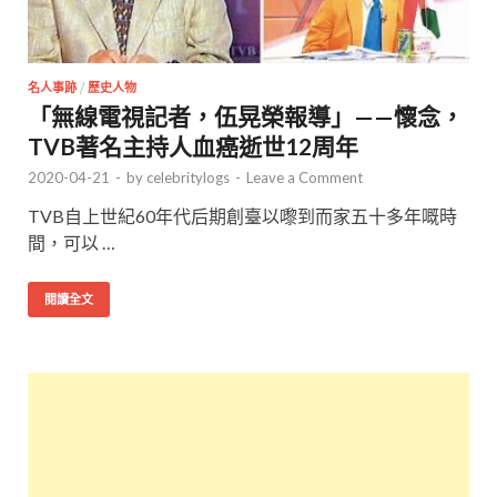
名人事跡
/
歷史人物
「無線電視記者，伍晃榮報導」——懷念，
TVB著名主持人血癌逝世12周年
2020-04-21
-
by
celebritylogs
-
Leave a Comment
TVB自上世紀60年代后期創臺以嚟到而家五十多年嘅時
間，可以 …
閱讀全文