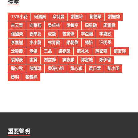
標籤
TVB小花
何鴻燊
佘詩曼
劉嘉玲
劉德華
劉鑾雄
古天樂
向華強
吳卓林
吳鎮宇
周星馳
周潤發
張國榮
張學友
成龍
曾志偉
李亞鵬
李嘉欣
李嘉誠
李小龍
林青霞
梁朝偉
楊怡
汪明荃
沈殿霞
港姐
王晶
盧宛茵
範冰冰
薛家燕
藍潔瑛
袁偉豪
謝賢
謝霆鋒
譚詠麟
郭富城
鄭伊健
鄭少秋
陳凱琳
香港小姐
黃心穎
黃日華
黎小田
黎明
黎耀祥
重要聲明