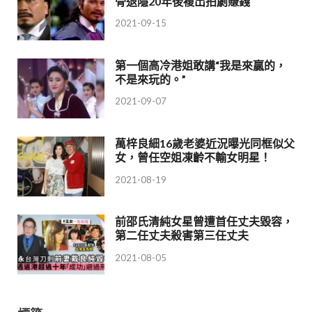
骨退隱20年後複出拍劇賺錢
2021-09-15
第一個高冷港姐敢講“我是來贏的，
不是來玩的。”
2021-09-07
萬梓良細16歲老婆近況曝光同框似父
女，曾任空姐凍齡不輸女明星！
2021-08-19
前邵氏清純女星曾遭首任丈夫毀容，
第二任丈夫殺害第三任丈夫
2021-08-05