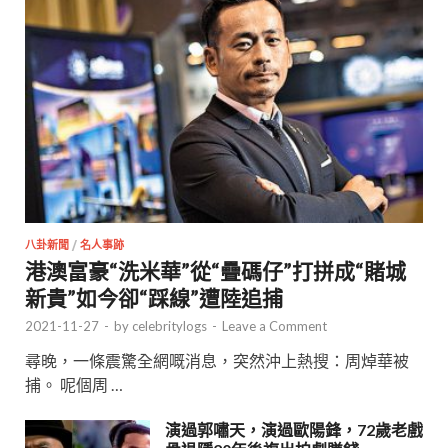
八卦新聞
/
名人事跡
港澳富豪“洗米華”從“疊碼仔”打拼成“賭城
新貴”如今卻“踩線”遭陸追捕
2021-11-27
-
by
celebritylogs
-
Leave a Comment
尋晚，一條震驚全網嘅消息，突然沖上熱搜：周焯華被
捕。 呢個周 …
演過郭嘯天，演過歐陽鋒，72歲老戲