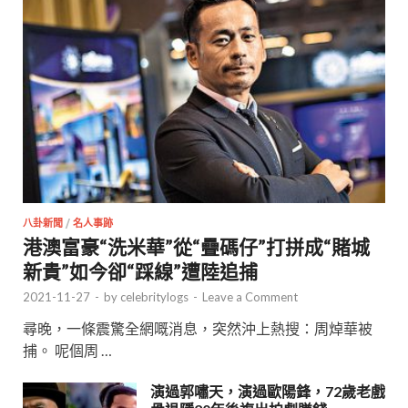
八卦新聞
/
名人事跡
港澳富豪“洗米華”從“疊碼仔”打拼成“賭城
新貴”如今卻“踩線”遭陸追捕
2021-11-27
-
by
celebritylogs
-
Leave a Comment
尋晚，一條震驚全網嘅消息，突然沖上熱搜：周焯華被
捕。 呢個周 …
演過郭嘯天，演過歐陽鋒，72歲老戲