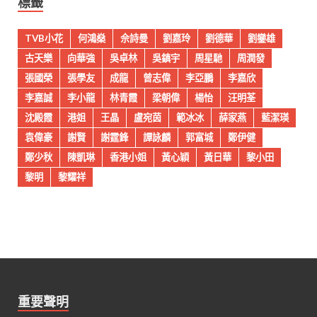
標籤
TVB小花
何鴻燊
佘詩曼
劉嘉玲
劉德華
劉鑾雄
古天樂
向華強
吳卓林
吳鎮宇
周星馳
周潤發
張國榮
張學友
成龍
曾志偉
李亞鵬
李嘉欣
李嘉誠
李小龍
林青霞
梁朝偉
楊怡
汪明荃
沈殿霞
港姐
王晶
盧宛茵
範冰冰
薛家燕
藍潔瑛
袁偉豪
謝賢
謝霆鋒
譚詠麟
郭富城
鄭伊健
鄭少秋
陳凱琳
香港小姐
黃心穎
黃日華
黎小田
黎明
黎耀祥
重要聲明