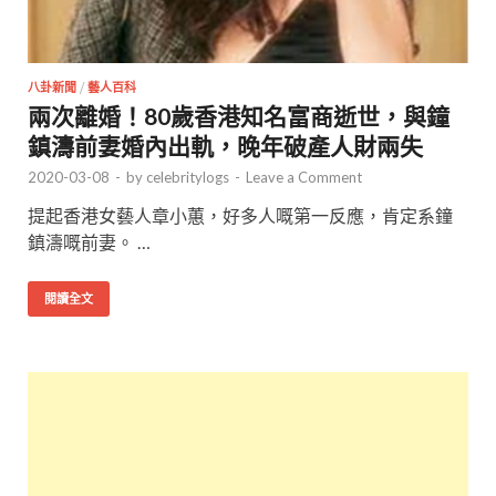
八卦新聞
/
藝人百科
兩次離婚！80歲香港知名富商逝世，與鐘
鎮濤前妻婚內出軌，晚年破產人財兩失
2020-03-08
-
by
celebritylogs
-
Leave a Comment
提起香港女藝人章小蕙，好多人嘅第一反應，肯定系鐘
鎮濤嘅前妻。 …
閱讀全文