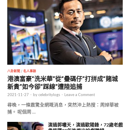
八卦新聞
/
名人事跡
港澳富豪“洗米華”從“疊碼仔”打拼成“賭城
新貴”如今卻“踩線”遭陸追捕
2021-11-27
-
by
celebritylogs
-
Leave a Comment
尋晚，一條震驚全網嘅消息，突然沖上熱搜：周焯華被
捕。 呢個周 …
演過郭嘯天，演過歐陽鋒，72歲老戲