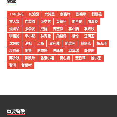
標籤
TVB小花
何鴻燊
佘詩曼
劉嘉玲
劉德華
劉鑾雄
古天樂
向華強
吳卓林
吳鎮宇
周星馳
周潤發
張國榮
張學友
成龍
曾志偉
李亞鵬
李嘉欣
李嘉誠
李小龍
林青霞
梁朝偉
楊怡
汪明荃
沈殿霞
港姐
王晶
盧宛茵
範冰冰
薛家燕
藍潔瑛
袁偉豪
謝賢
謝霆鋒
譚詠麟
郭富城
鄭伊健
鄭少秋
陳凱琳
香港小姐
黃心穎
黃日華
黎小田
黎明
黎耀祥
重要聲明