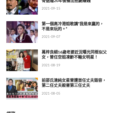
骨退隱20年後複出拍劇賺錢
2021-09-15
第一個高冷港姐敢講“我是來贏的，
不是來玩的。”
2021-09-07
萬梓良細16歲老婆近況曝光同框似父
女，曾任空姐凍齡不輸女明星！
2021-08-19
前邵氏清純女星曾遭首任丈夫毀容，
第二任丈夫殺害第三任丈夫
2021-08-05