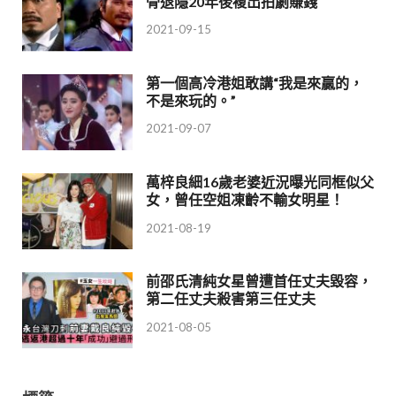
骨退隱20年後複出拍劇賺錢
2021-09-15
第一個高冷港姐敢講“我是來贏的，
不是來玩的。”
2021-09-07
萬梓良細16歲老婆近況曝光同框似父
女，曾任空姐凍齡不輸女明星！
2021-08-19
前邵氏清純女星曾遭首任丈夫毀容，
第二任丈夫殺害第三任丈夫
2021-08-05