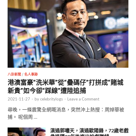
八卦新聞
/
名人事跡
港澳富豪“洗米華”從“疊碼仔”打拼成“賭城
新貴”如今卻“踩線”遭陸追捕
2021-11-27
-
by
celebritylogs
-
Leave a Comment
尋晚，一條震驚全網嘅消息，突然沖上熱搜：周焯華被
捕。 呢個周 …
演過郭嘯天，演過歐陽鋒，72歲老戲