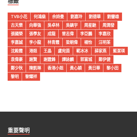
標籤
TVB小花
何鴻燊
佘詩曼
劉嘉玲
劉德華
劉鑾雄
古天樂
向華強
吳卓林
吳鎮宇
周星馳
周潤發
張國榮
張學友
成龍
曾志偉
李亞鵬
李嘉欣
李嘉誠
李小龍
林青霞
梁朝偉
楊怡
汪明荃
沈殿霞
港姐
王晶
盧宛茵
範冰冰
薛家燕
藍潔瑛
袁偉豪
謝賢
謝霆鋒
譚詠麟
郭富城
鄭伊健
鄭少秋
陳凱琳
香港小姐
黃心穎
黃日華
黎小田
黎明
黎耀祥
重要聲明