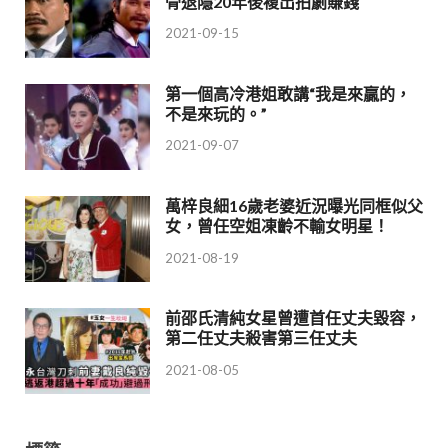
骨退隱20年後複出拍劇賺錢
2021-09-15
第一個高冷港姐敢講“我是來贏的，
不是來玩的。”
2021-09-07
萬梓良細16歲老婆近況曝光同框似父
女，曾任空姐凍齡不輸女明星！
2021-08-19
前邵氏清純女星曾遭首任丈夫毀容，
第二任丈夫殺害第三任丈夫
2021-08-05