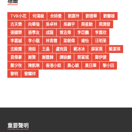
標籤
TVB小花
何鴻燊
佘詩曼
劉嘉玲
劉德華
劉鑾雄
古天樂
向華強
吳卓林
吳鎮宇
周星馳
周潤發
張國榮
張學友
成龍
曾志偉
李亞鵬
李嘉欣
李嘉誠
李小龍
林青霞
梁朝偉
楊怡
汪明荃
沈殿霞
港姐
王晶
盧宛茵
範冰冰
薛家燕
藍潔瑛
袁偉豪
謝賢
謝霆鋒
譚詠麟
郭富城
鄭伊健
鄭少秋
陳凱琳
香港小姐
黃心穎
黃日華
黎小田
黎明
黎耀祥
重要聲明