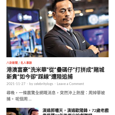
八卦新聞
/
名人事跡
港澳富豪“洗米華”從“疊碼仔”打拼成“賭城
新貴”如今卻“踩線”遭陸追捕
2021-11-27
-
by
celebritylogs
-
Leave a Comment
尋晚，一條震驚全網嘅消息，突然沖上熱搜：周焯華被
捕。 呢個周 …
演過郭嘯天，演過歐陽鋒，72歲老戲