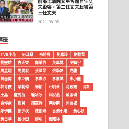
前邵氏清純女星曾遭首任丈
夫毀容，第二任丈夫殺害第
三任丈夫
2021-08-05
標籤
TVB小花
何鴻燊
佘詩曼
劉嘉玲
劉德華
劉鑾雄
古天樂
向華強
吳卓林
吳鎮宇
周星馳
周潤發
張國榮
張學友
成龍
曾志偉
李亞鵬
李嘉欣
李嘉誠
李小龍
林青霞
梁朝偉
楊怡
汪明荃
沈殿霞
港姐
王晶
盧宛茵
範冰冰
薛家燕
藍潔瑛
袁偉豪
謝賢
謝霆鋒
譚詠麟
郭富城
鄭伊健
鄭少秋
陳凱琳
香港小姐
黃心穎
黃日華
黎小田
黎明
黎耀祥