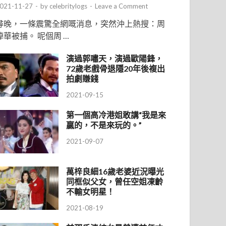
021-11-27
-
by
celebritylogs
-
Leave a Comment
尋晚，一條震驚全網嘅消息，突然沖上熱搜：周
焯華被捕。 呢個周 …
演過郭嘯天，演過歐陽鋒，
72歲老戲骨退隱20年後複出
拍劇賺錢
2021-09-15
第一個高冷港姐敢講“我是來
贏的，不是來玩的。”
2021-09-07
萬梓良細16歲老婆近況曝光
同框似父女，曾任空姐凍齡
不輸女明星！
2021-08-19