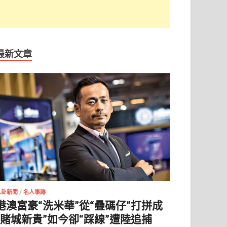
最新文章
八卦新聞
/
名人事跡
港澳富豪“洗米華”從“疊碼仔”打拼成
“賭城新貴”如今卻“踩線”遭陸追捕