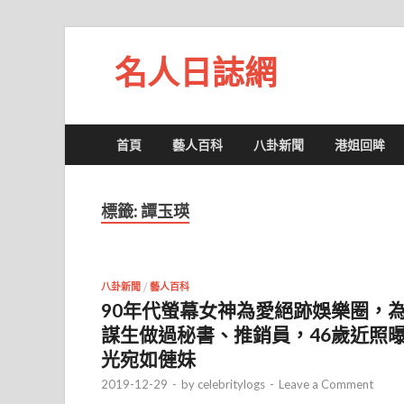
名人日誌網
首頁
藝人百科
八卦新聞
港姐回眸
標籤:
譚玉瑛
八卦新聞
/
藝人百科
90年代螢幕女神為愛絕跡娛樂圈，
謀生做過秘書、推銷員，46歲近照
光宛如僆妹
2019-12-29
-
by
celebritylogs
-
Leave a Comment