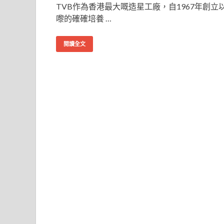
TVB作為香港最大嘅造星工廠，自1967年創立
嚟的確確培養 …
閱讀全文