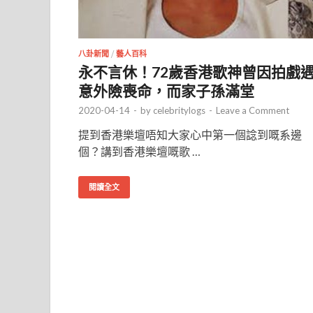
八卦新聞
/
藝人百科
永不言休！72歲香港歌神曾因拍戲
意外險喪命，而家子孫滿堂
2020-04-14
-
by
celebritylogs
-
Leave a Comment
提到香港樂壇唔知大家心中第一個諗到嘅系邊
個？講到香港樂壇嘅歌 …
閱讀全文