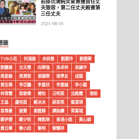
前邵氏清純女星曾遭首任丈
夫毀容，第二任丈夫殺害第
三任丈夫
2021-08-05
標籤
TVB小花
何鴻燊
佘詩曼
劉嘉玲
劉德華
劉鑾雄
古天樂
向華強
吳卓林
吳鎮宇
周星馳
周潤發
張國榮
張學友
成龍
曾志偉
李亞鵬
李嘉欣
李嘉誠
李小龍
林青霞
梁朝偉
楊怡
汪明荃
沈殿霞
港姐
王晶
盧宛茵
範冰冰
薛家燕
藍潔瑛
袁偉豪
謝賢
謝霆鋒
譚詠麟
郭富城
鄭伊健
鄭少秋
陳凱琳
香港小姐
黃心穎
黃日華
黎小田
黎明
黎耀祥