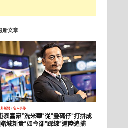
最新文章
八卦新聞
/
名人事跡
港澳富豪“洗米華”從“疊碼仔”打拼成
“賭城新貴”如今卻“踩線”遭陸追捕