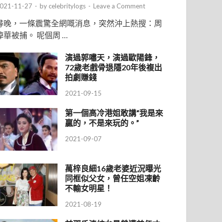
021-11-27
-
by
celebritylogs
-
Leave a Comment
尋晚，一條震驚全網嘅消息，突然沖上熱搜：周
焯華被捕。 呢個周 …
演過郭嘯天，演過歐陽鋒，
72歲老戲骨退隱20年後複出
拍劇賺錢
2021-09-15
第一個高冷港姐敢講“我是來
贏的，不是來玩的。”
2021-09-07
萬梓良細16歲老婆近況曝光
同框似父女，曾任空姐凍齡
不輸女明星！
2021-08-19