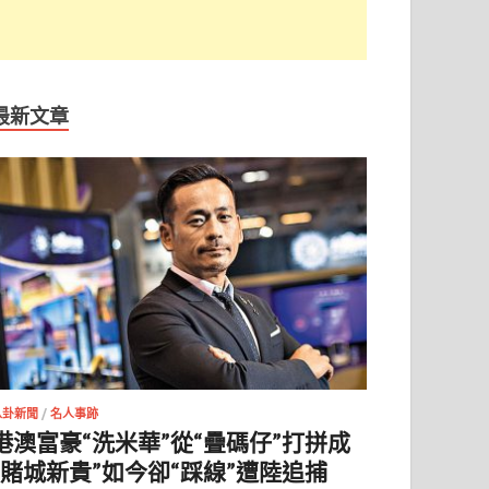
最新文章
八卦新聞
/
名人事跡
港澳富豪“洗米華”從“疊碼仔”打拼成
“賭城新貴”如今卻“踩線”遭陸追捕