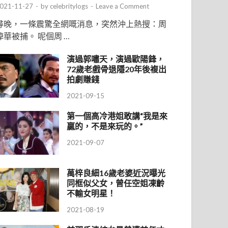
021-11-27
-
by
celebritylogs
-
Leave a Comment
尋晚，一條震驚全網嘅消息，突然沖上熱搜：周
焯華被捕。 呢個周 …
演過郭嘯天，演過歐陽鋒，
72歲老戲骨退隱20年後複出
拍劇賺錢
2021-09-15
第一個高冷港姐敢講“我是來
贏的，不是來玩的。”
2021-09-07
萬梓良細16歲老婆近況曝光
同框似父女，曾任空姐凍齡
不輸女明星！
2021-08-19