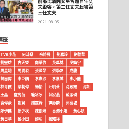
前邵氏清純女星曾遭首任丈
夫毀容，第二任丈夫殺害第
三任丈夫
2021-08-05
標籤
TVB小花
何鴻燊
佘詩曼
劉嘉玲
劉德華
劉鑾雄
古天樂
向華強
吳卓林
吳鎮宇
周星馳
周潤發
張國榮
張學友
成龍
曾志偉
李亞鵬
李嘉欣
李嘉誠
李小龍
林青霞
梁朝偉
楊怡
汪明荃
沈殿霞
港姐
王晶
盧宛茵
範冰冰
薛家燕
藍潔瑛
袁偉豪
謝賢
謝霆鋒
譚詠麟
郭富城
鄭伊健
鄭少秋
陳凱琳
香港小姐
黃心穎
黃日華
黎小田
黎明
黎耀祥