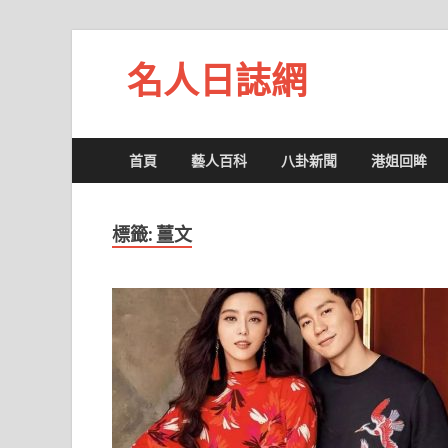
名人日誌網
首頁
藝人百科
八卦新聞
港姐回眸
標籤:
薑文