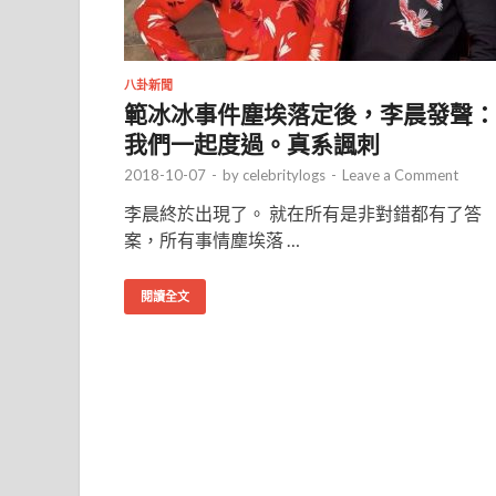
八卦新聞
範冰冰事件塵埃落定後，李晨發聲：
我們一起度過。真系諷刺
2018-10-07
-
by
celebritylogs
-
Leave a Comment
李晨終於出現了。 就在所有是非對錯都有了答
案，所有事情塵埃落 …
閱讀全文