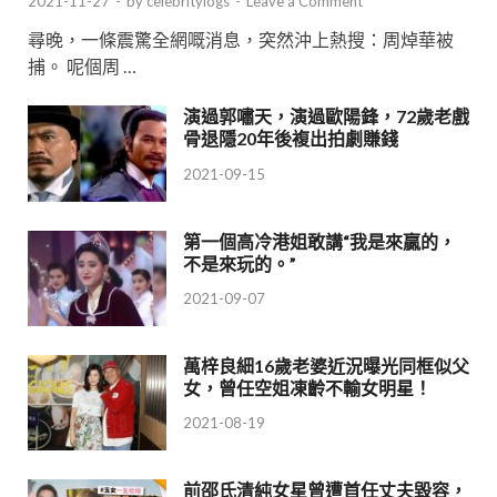
2021-11-27
-
by
celebritylogs
-
Leave a Comment
尋晚，一條震驚全網嘅消息，突然沖上熱搜：周焯華被
捕。 呢個周 …
演過郭嘯天，演過歐陽鋒，72歲老戲
骨退隱20年後複出拍劇賺錢
2021-09-15
第一個高冷港姐敢講“我是來贏的，
不是來玩的。”
2021-09-07
萬梓良細16歲老婆近況曝光同框似父
女，曾任空姐凍齡不輸女明星！
2021-08-19
前邵氏清純女星曾遭首任丈夫毀容，