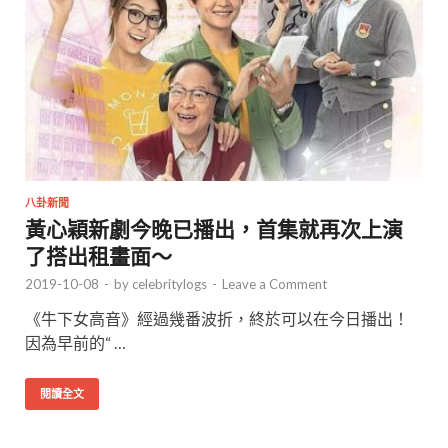
八卦新聞
黃心穎新劇今晚已播出，首集就再次上演
了搭出租畫面～
2019-10-08
-
by
celebritylogs
-
Leave a Comment
《牛下女高音》經過幾番波折，終於可以在今日播出！
因為早前的“ …
閱讀全文