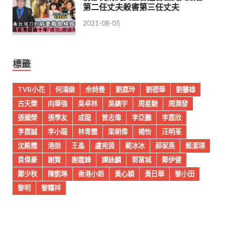
第二任丈夫殺害第三任丈夫
2021-08-05
標籤
TVB小花
何鴻燊
佘詩曼
劉嘉玲
劉德華
劉鑾雄
古天樂
向華強
吳卓林
吳鎮宇
周星馳
周潤發
張國榮
張學友
成龍
曾志偉
李亞鵬
李嘉欣
李嘉誠
李小龍
林青霞
梁朝偉
楊怡
汪明荃
沈殿霞
港姐
王晶
盧宛茵
範冰冰
薛家燕
藍潔瑛
袁偉豪
謝賢
謝霆鋒
譚詠麟
郭富城
鄭伊健
鄭少秋
陳凱琳
香港小姐
黃心穎
黃日華
黎小田
黎明
黎耀祥