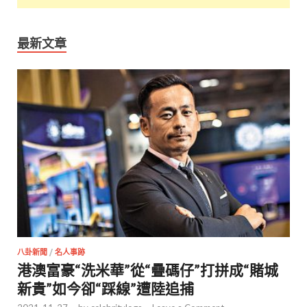
最新文章
八卦新聞
/
名人事跡
港澳富豪“洗米華”從“疊碼仔”打拼成“賭城
新貴”如今卻“踩線”遭陸追捕