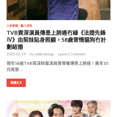
八卦新聞
/
藝人百科
TVB資深演員傳患上肺癌冇緣《法證先鋒
Ⅳ》由契妹貼身照顧，58歲寄情貓狗冇計
劃結婚
2020-02-19
-
by
celebritylogs
-
Leave a Comment
現年58歲TVB資深綠葉演員曾偉權傳患上肺癌！舊年10
月尾曾 …
閱讀全文