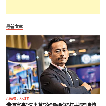
最新文章
八卦新聞
/
名人事跡
港澳富豪“洗米華”從“疊碼仔”打拼成“賭城