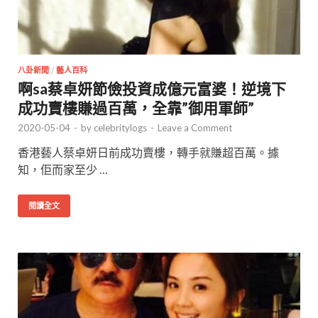
八卦新聞
/
藝人百科
啊sa蔡卓妍節儉投資成億元富婆！逆境下
成功賣樓賺過百萬，全靠”御用軍師”
2020-05-04
-
by
celebritylogs
-
Leave a Comment
香港藝人蔡卓妍日前成功賣樓，轉手就賺超百萬。據
知，佢而家至少 …
閱讀全文