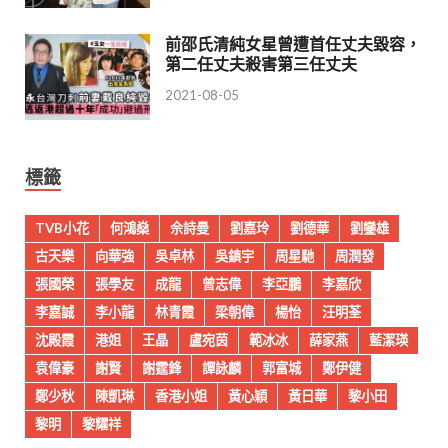
前邵氏清純女星曾遭首任丈夫毀容，
第二任丈夫殺害第三任丈夫
2021-08-05
標籤
TVB小花
何鴻燊
佘詩曼
劉嘉玲
劉德華
劉鑾雄
古天樂
向華強
吳卓林
吳鎮宇
周星馳
周潤發
張國榮
張學友
成龍
曾志偉
李亞鵬
李嘉欣
李嘉誠
李小龍
林青霞
梁朝偉
楊怡
汪明荃
沈殿霞
港姐
王晶
盧宛茵
範冰冰
薛家燕
藍潔瑛
袁偉豪
謝賢
謝霆鋒
譚詠麟
郭富城
鄭伊健
鄭少秋
陳凱琳
香港小姐
黃心穎
黃日華
黎小田
黎明
黎耀祥