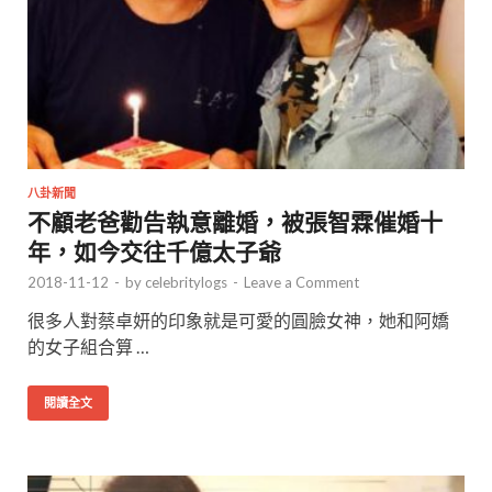
八卦新聞
不顧老爸勸告執意離婚，被張智霖催婚十
年，如今交往千億太子爺
2018-11-12
-
by
celebritylogs
-
Leave a Comment
很多人對蔡卓妍的印象就是可愛的圓臉女神，她和阿嬌
的女子組合算 …
閱讀全文