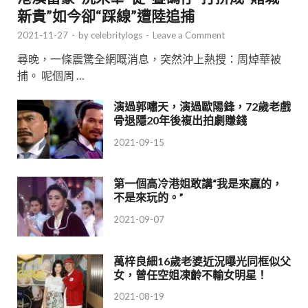
新貴”如今卻“踩線”遭陸追捕
2021-11-27
-
by
celebritylogs
-
Leave a Comment
尋晚，一條震驚全網嘅消息，突然沖上熱搜：周焯華被
捕。 呢個周 …
演過郭嘯天，演過歐陽鋒，72歲老戲
骨退隱20年後複出拍劇賺錢
2021-09-15
第一個高冷港姐敢講“我是來贏的，
不是來玩的。”
2021-09-07
萬梓良細16歲老婆近況曝光同框似父
女，曾任空姐凍齡不輸女明星！
2021-08-19