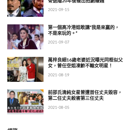
骨退隱20年後複出拍劇賺錢
2021-09-15
第一個高冷港姐敢講“我是來贏的，
不是來玩的。”
2021-09-07
萬梓良細16歲老婆近況曝光同框似父
女，曾任空姐凍齡不輸女明星！
2021-08-19
前邵氏清純女星曾遭首任丈夫毀容，
第二任丈夫殺害第三任丈夫
2021-08-05