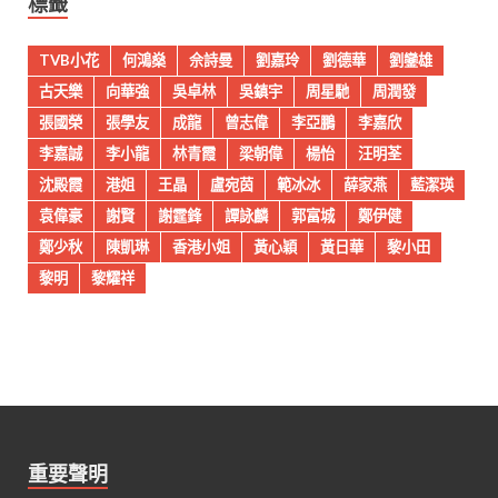
標籤
TVB小花
何鴻燊
佘詩曼
劉嘉玲
劉德華
劉鑾雄
古天樂
向華強
吳卓林
吳鎮宇
周星馳
周潤發
張國榮
張學友
成龍
曾志偉
李亞鵬
李嘉欣
李嘉誠
李小龍
林青霞
梁朝偉
楊怡
汪明荃
沈殿霞
港姐
王晶
盧宛茵
範冰冰
薛家燕
藍潔瑛
袁偉豪
謝賢
謝霆鋒
譚詠麟
郭富城
鄭伊健
鄭少秋
陳凱琳
香港小姐
黃心穎
黃日華
黎小田
黎明
黎耀祥
重要聲明