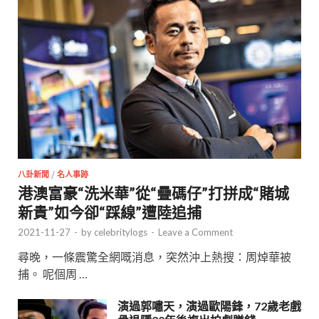
八卦新聞
/
名人事跡
港澳富豪“洗米華”從“疊碼仔”打拼成“賭城
新貴”如今卻“踩線”遭陸追捕
2021-11-27
-
by
celebritylogs
-
Leave a Comment
尋晚，一條震驚全網嘅消息，突然沖上熱搜：周焯華被
捕。 呢個周 …
演過郭嘯天，演過歐陽鋒，72歲老戲