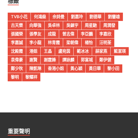
標籤
TVB小花
何鴻燊
佘詩曼
劉嘉玲
劉德華
劉鑾雄
古天樂
向華強
吳卓林
吳鎮宇
周星馳
周潤發
張國榮
張學友
成龍
曾志偉
李亞鵬
李嘉欣
李嘉誠
李小龍
林青霞
梁朝偉
楊怡
汪明荃
沈殿霞
港姐
王晶
盧宛茵
範冰冰
薛家燕
藍潔瑛
袁偉豪
謝賢
謝霆鋒
譚詠麟
郭富城
鄭伊健
鄭少秋
陳凱琳
香港小姐
黃心穎
黃日華
黎小田
黎明
黎耀祥
重要聲明