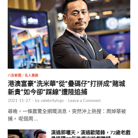
八卦新聞
/
名人事跡
港澳富豪“洗米華”從“疊碼仔”打拼成“賭城
新貴”如今卻“踩線”遭陸追捕
2021-11-27
-
by
celebritylogs
-
Leave a Comment
尋晚，一條震驚全網嘅消息，突然沖上熱搜：周焯華被
捕。 呢個周 …
演過郭嘯天，演過歐陽鋒，72歲老戲