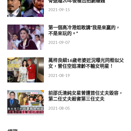
骨退隱20年後複出拍劇賺錢
2021-09-15
第一個高冷港姐敢講“我是來贏的，
不是來玩的。”
2021-09-07
萬梓良細16歲老婆近況曝光同框似父
女，曾任空姐凍齡不輸女明星！
2021-08-19
前邵氏清純女星曾遭首任丈夫毀容，
第二任丈夫殺害第三任丈夫
2021-08-05