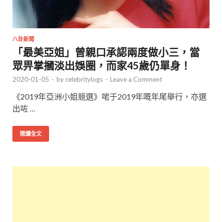
八卦新聞
「最美亞姐」曾親口承認兩度做小三，當
眾畀掌摑淡出娛圈，而家45歲仍單身！
2020-01-05
-
by
celebritylogs
-
Leave a Comment
《2019年亞洲小姐競選》啱于2019年嘅年尾舉行，亦選
出咗 …
閱讀全文