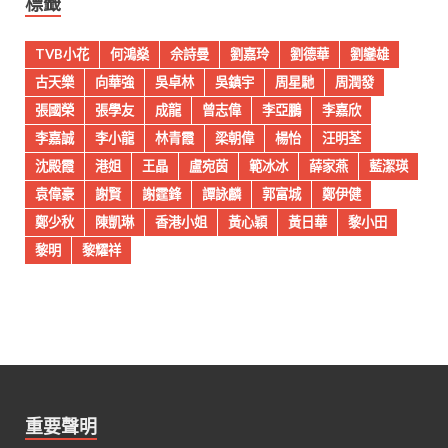
標籤
TVB小花
何鴻燊
佘詩曼
劉嘉玲
劉德華
劉鑾雄
古天樂
向華強
吳卓林
吳鎮宇
周星馳
周潤發
張國榮
張學友
成龍
曾志偉
李亞鵬
李嘉欣
李嘉誠
李小龍
林青霞
梁朝偉
楊怡
汪明荃
沈殿霞
港姐
王晶
盧宛茵
範冰冰
薛家燕
藍潔瑛
袁偉豪
謝賢
謝霆鋒
譚詠麟
郭富城
鄭伊健
鄭少秋
陳凱琳
香港小姐
黃心穎
黃日華
黎小田
黎明
黎耀祥
重要聲明