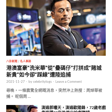
八卦新聞
/
名人事跡
港澳富豪“洗米華”從“疊碼仔”打拼成“賭城
新貴”如今卻“踩線”遭陸追捕
2021-11-27
-
by
celebritylogs
-
Leave a Comment
尋晚，一條震驚全網嘅消息，突然沖上熱搜：周焯華被
捕。 呢個周 …
演過郭嘯天，演過歐陽鋒，72歲老戲