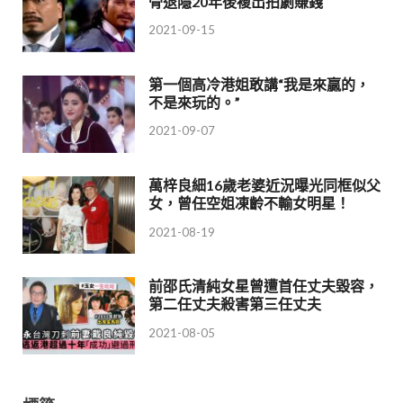
骨退隱20年後複出拍劇賺錢
2021-09-15
第一個高冷港姐敢講“我是來贏的，
不是來玩的。”
2021-09-07
萬梓良細16歲老婆近況曝光同框似父
女，曾任空姐凍齡不輸女明星！
2021-08-19
前邵氏清純女星曾遭首任丈夫毀容，
第二任丈夫殺害第三任丈夫
2021-08-05