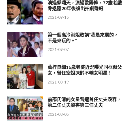
演過郭嘯天，演過歐陽鋒，72歲老戲
骨退隱20年後複出拍劇賺錢
2021-09-15
第一個高冷港姐敢講“我是來贏的，
不是來玩的。”
2021-09-07
萬梓良細16歲老婆近況曝光同框似父
女，曾任空姐凍齡不輸女明星！
2021-08-19
前邵氏清純女星曾遭首任丈夫毀容，
第二任丈夫殺害第三任丈夫
2021-08-05