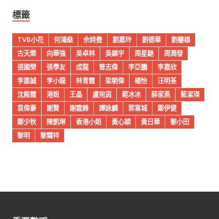
標籤
TVB小花
何鴻燊
佘詩曼
劉嘉玲
劉德華
劉鑾雄
古天樂
向華強
吳卓林
吳鎮宇
周星馳
周潤發
張國榮
張學友
成龍
曾志偉
李亞鵬
李嘉欣
李嘉誠
李小龍
林青霞
梁朝偉
楊怡
汪明荃
沈殿霞
港姐
王晶
盧宛茵
範冰冰
薛家燕
藍潔瑛
袁偉豪
謝賢
謝霆鋒
譚詠麟
郭富城
鄭伊健
鄭少秋
陳凱琳
香港小姐
黃心穎
黃日華
黎小田
黎明
黎耀祥