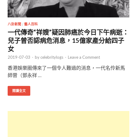
八卦新聞
/
藝人百科
一代傳奇“祥嫂”疑因肺癌於今日下午病逝：
兒子曾否認病危消息，15億家產分給四子
女
2019-07-03
-
by
celebritylogs
-
Leave a Comment
香港娛樂圈傳來了一個令人難過的消息，一代名伶新馬
師曾（鄧永祥 …
閱讀全文