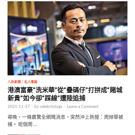
八卦新聞
/
名人事跡
港澳富豪“洗米華”從“疊碼仔”打拼成“賭城
新貴”如今卻“踩線”遭陸追捕
2021-11-27
-
by
celebritylogs
-
Leave a Comment
尋晚，一條震驚全網嘅消息，突然沖上熱搜：周焯華被
捕。 呢個周 …