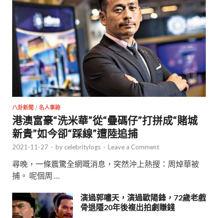
八卦新聞
/
名人事跡
港澳富豪“洗米華”從“疊碼仔”打拼成“賭城
新貴”如今卻“踩線”遭陸追捕
2021-11-27
-
by
celebritylogs
-
Leave a Comment
尋晚，一條震驚全網嘅消息，突然沖上熱搜：周焯華被
捕。 呢個周 …
演過郭嘯天，演過歐陽鋒，72歲老戲
骨退隱20年後複出拍劇賺錢