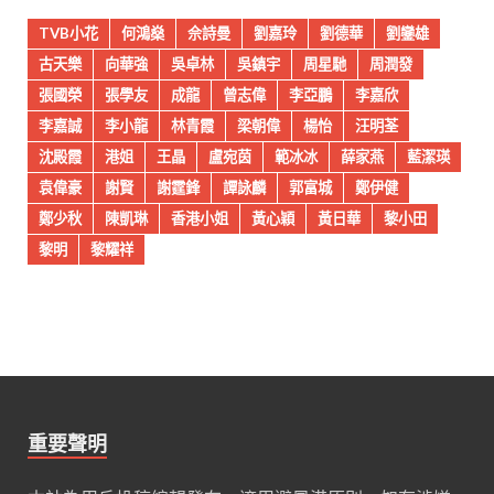
TVB小花
何鴻燊
佘詩曼
劉嘉玲
劉德華
劉鑾雄
古天樂
向華強
吳卓林
吳鎮宇
周星馳
周潤發
張國榮
張學友
成龍
曾志偉
李亞鵬
李嘉欣
李嘉誠
李小龍
林青霞
梁朝偉
楊怡
汪明荃
沈殿霞
港姐
王晶
盧宛茵
範冰冰
薛家燕
藍潔瑛
袁偉豪
謝賢
謝霆鋒
譚詠麟
郭富城
鄭伊健
鄭少秋
陳凱琳
香港小姐
黃心穎
黃日華
黎小田
黎明
黎耀祥
重要聲明