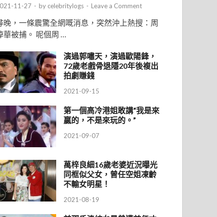
021-11-27
-
by
celebritylogs
-
Leave a Comment
尋晚，一條震驚全網嘅消息，突然沖上熱搜：周
焯華被捕。 呢個周 …
演過郭嘯天，演過歐陽鋒，
72歲老戲骨退隱20年後複出
拍劇賺錢
2021-09-15
第一個高冷港姐敢講“我是來
贏的，不是來玩的。”
2021-09-07
萬梓良細16歲老婆近況曝光
同框似父女，曾任空姐凍齡
不輸女明星！
2021-08-19