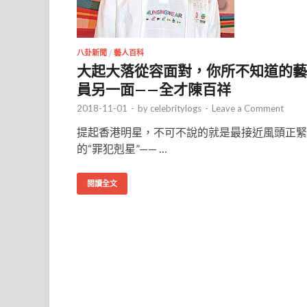
八卦新聞
/
藝人百科
大起大落從容面對，你所不知道的藝
員另一面——全才陳百祥
2018-11-01
-
by
celebritylogs
-
Leave a Comment
提起香港明星，不可不說的就是最接近風頭正緊
的“罪犯剋星”—— …
閱讀全文