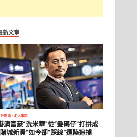
最新文章
八卦新聞
/
名人事跡
港澳富豪“洗米華”從“疊碼仔”打拼成
“賭城新貴”如今卻“踩線”遭陸追捕