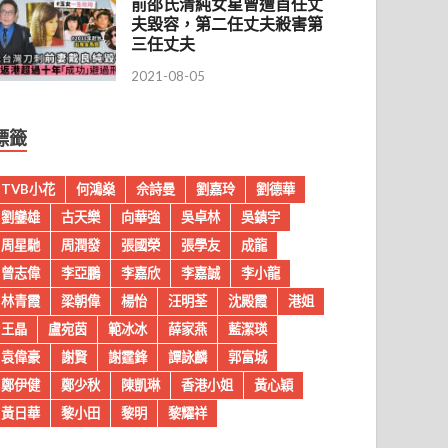
前邵氏清純女星曾遭首任丈
夫毀容，第二任丈夫殺害第
三任丈夫
2021-08-05
標籤
TVB小花
何鴻燊
佘詩曼
劉嘉玲
劉德華
劉鑾雄
古天樂
向華強
吳卓林
吳鎮宇
周星馳
周潤發
張國榮
張學友
成龍
曾志偉
李亞鵬
李嘉欣
李嘉誠
李小龍
林青霞
梁朝偉
楊怡
汪明荃
沈殿霞
港姐
王晶
盧宛茵
範冰冰
薛家燕
藍潔瑛
袁偉豪
謝賢
謝霆鋒
譚詠麟
郭富城
鄭伊健
鄭少秋
陳凱琳
香港小姐
黃心穎
黃日華
黎小田
黎明
黎耀祥