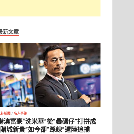
最新文章
八卦新聞
/
名人事跡
港澳富豪“洗米華”從“疊碼仔”打拼成
“賭城新貴”如今卻“踩線”遭陸追捕