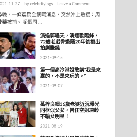
021-11-27
-
by
celebritylogs
-
Leave a Comment
尋晚，一條震驚全網嘅消息，突然沖上熱搜：周
焯華被捕。 呢個周 …
演過郭嘯天，演過歐陽鋒，
72歲老戲骨退隱20年後複出
拍劇賺錢
2021-09-15
第一個高冷港姐敢講“我是來
贏的，不是來玩的。”
2021-09-07
萬梓良細16歲老婆近況曝光
同框似父女，曾任空姐凍齡
不輸女明星！
2021-08-19