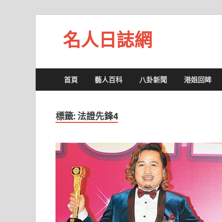
名人日誌網
首頁
藝人百科
八卦新聞
港姐回眸
標籤:
法證先鋒4