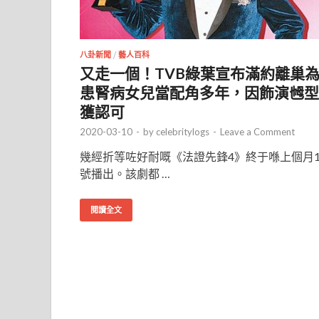
八卦新聞
/
藝人百科
又走一個！TVB綠葉宣布滿約離巢
患腎病女兒當配角多年，因飾演乸型
獲認可
2020-03-10
-
by
celebritylogs
-
Leave a Comment
幾經折等咗好耐嘅《法證先鋒4》終于喺上個月1
號播出。該劇都 …
閱讀全文