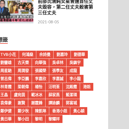
前邵氏清純女星曾遭首任丈
夫毀容，第二任丈夫殺害第
三任丈夫
2021-08-05
標籤
TVB小花
何鴻燊
佘詩曼
劉嘉玲
劉德華
劉鑾雄
古天樂
向華強
吳卓林
吳鎮宇
周星馳
周潤發
張國榮
張學友
成龍
曾志偉
李亞鵬
李嘉欣
李嘉誠
李小龍
林青霞
梁朝偉
楊怡
汪明荃
沈殿霞
港姐
王晶
盧宛茵
範冰冰
薛家燕
藍潔瑛
袁偉豪
謝賢
謝霆鋒
譚詠麟
郭富城
鄭伊健
鄭少秋
陳凱琳
香港小姐
黃心穎
黃日華
黎小田
黎明
黎耀祥