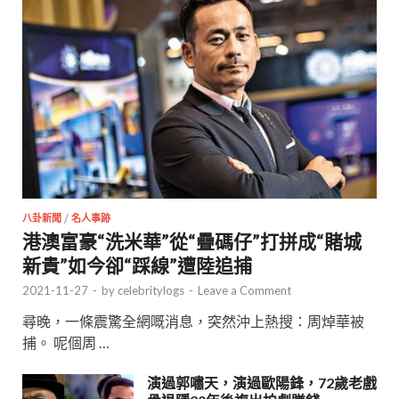
八卦新聞
/
名人事跡
港澳富豪“洗米華”從“疊碼仔”打拼成“賭城
新貴”如今卻“踩線”遭陸追捕
2021-11-27
-
by
celebritylogs
-
Leave a Comment
尋晚，一條震驚全網嘅消息，突然沖上熱搜：周焯華被
捕。 呢個周 …
演過郭嘯天，演過歐陽鋒，72歲老戲