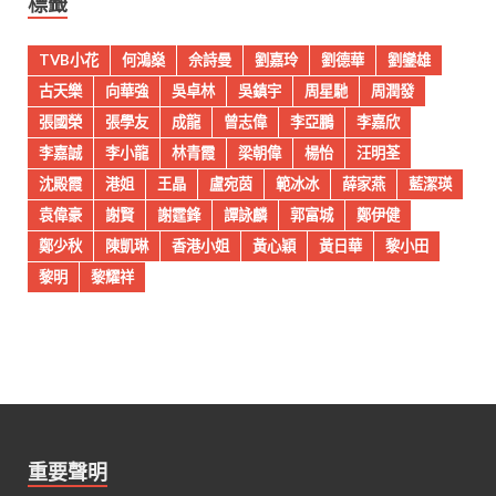
標籤
TVB小花
何鴻燊
佘詩曼
劉嘉玲
劉德華
劉鑾雄
古天樂
向華強
吳卓林
吳鎮宇
周星馳
周潤發
張國榮
張學友
成龍
曾志偉
李亞鵬
李嘉欣
李嘉誠
李小龍
林青霞
梁朝偉
楊怡
汪明荃
沈殿霞
港姐
王晶
盧宛茵
範冰冰
薛家燕
藍潔瑛
袁偉豪
謝賢
謝霆鋒
譚詠麟
郭富城
鄭伊健
鄭少秋
陳凱琳
香港小姐
黃心穎
黃日華
黎小田
黎明
黎耀祥
重要聲明