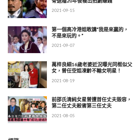
骨退隱20年後複出拍劇賺錢
2021-09-15
第一個高冷港姐敢講“我是來贏的，
不是來玩的。”
2021-09-07
萬梓良細16歲老婆近況曝光同框似父
女，曾任空姐凍齡不輸女明星！
2021-08-19
前邵氏清純女星曾遭首任丈夫毀容，
第二任丈夫殺害第三任丈夫
2021-08-05