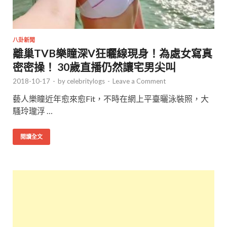
八卦新聞
離巢TVB樂瞳深V狂曬線現身！為處女寫真
密密操！ 30歲直播仍然讓宅男尖叫
2018-10-17
-
by
celebritylogs
-
Leave a Comment
藝人樂瞳近年愈來愈Fit，不時在網上平臺曬泳裝照，大
騷玲瓏浮 …
閱讀全文