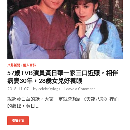
八卦新聞
/
藝人百科
57歲TVB演員黃日華一家三口近照，相伴
病妻30年，28歲女兒好養眼
2018-11-07
-
by
celebritylogs
-
Leave a Comment
說起黃日華的話，大家一定就會想到《天龍八部》裡面
的蕭峰，黃日 …
閱讀全文