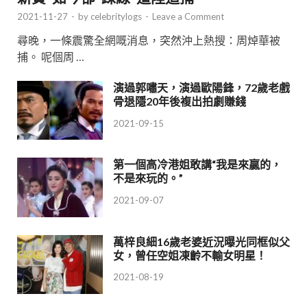
2021-11-27
-
by
celebritylogs
-
Leave a Comment
尋晚，一條震驚全網嘅消息，突然沖上熱搜：周焯華被
捕。 呢個周 …
演過郭嘯天，演過歐陽鋒，72歲老戲
骨退隱20年後複出拍劇賺錢
2021-09-15
第一個高冷港姐敢講“我是來贏的，
不是來玩的。”
2021-09-07
萬梓良細16歲老婆近況曝光同框似父
女，曾任空姐凍齡不輸女明星！
2021-08-19