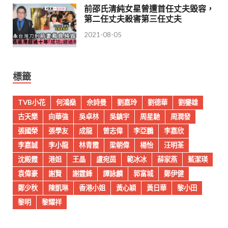
前邵氏清純女星曾遭首任丈夫毀容，
第二任丈夫殺害第三任丈夫
2021-08-05
標籤
TVB小花
何鴻燊
佘詩曼
劉嘉玲
劉德華
劉鑾雄
古天樂
向華強
吳卓林
吳鎮宇
周星馳
周潤發
張國榮
張學友
成龍
曾志偉
李亞鵬
李嘉欣
李嘉誠
李小龍
林青霞
梁朝偉
楊怡
汪明荃
沈殿霞
港姐
王晶
盧宛茵
範冰冰
薛家燕
藍潔瑛
袁偉豪
謝賢
謝霆鋒
譚詠麟
郭富城
鄭伊健
鄭少秋
陳凱琳
香港小姐
黃心穎
黃日華
黎小田
黎明
黎耀祥