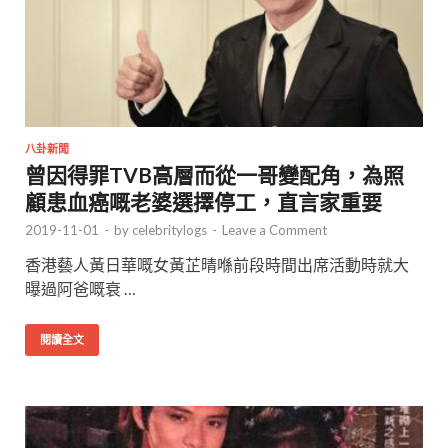
八卦新聞
曾因得罪TVB高層而從一哥變配角，為照
顧患血癌嘅老婆選擇停工，直言家重要
2019-11-01
-
by
celebritylogs
-
Leave a Comment
香港藝人黃日華嘅女黃芷晴喺前段時間出席活動時就大
曝過阿爸嘅衰 …
閱讀全文