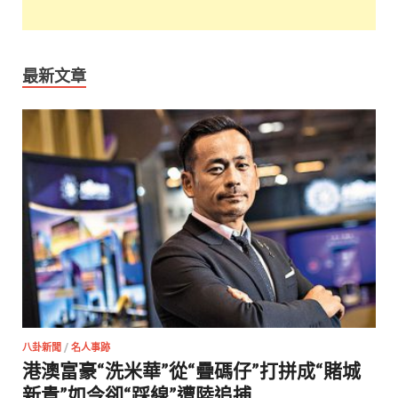
最新文章
八卦新聞
/
名人事跡
港澳富豪“洗米華”從“疊碼仔”打拼成“賭城
新貴”如今卻“踩線”遭陸追捕