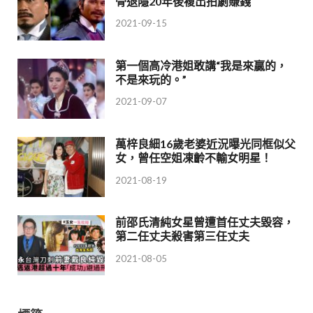
骨退隱20年後複出拍劇賺錢
2021-09-15
第一個高冷港姐敢講“我是來贏的，
不是來玩的。”
2021-09-07
萬梓良細16歲老婆近況曝光同框似父
女，曾任空姐凍齡不輸女明星！
2021-08-19
前邵氏清純女星曾遭首任丈夫毀容，
第二任丈夫殺害第三任丈夫
2021-08-05