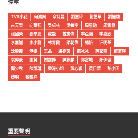
標籤
TVB小花
何鴻燊
佘詩曼
劉嘉玲
劉德華
劉鑾雄
古天樂
向華強
吳卓林
吳鎮宇
周星馳
周潤發
張國榮
張學友
成龍
曾志偉
李亞鵬
李嘉欣
李嘉誠
李小龍
林青霞
梁朝偉
楊怡
汪明荃
沈殿霞
港姐
王晶
盧宛茵
範冰冰
薛家燕
藍潔瑛
袁偉豪
謝賢
謝霆鋒
譚詠麟
郭富城
鄭伊健
鄭少秋
陳凱琳
香港小姐
黃心穎
黃日華
黎小田
黎明
黎耀祥
重要聲明