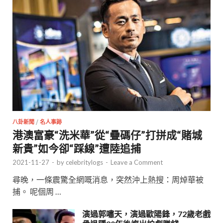
八卦新聞
/
名人事跡
港澳富豪“洗米華”從“疊碼仔”打拼成“賭城
新貴”如今卻“踩線”遭陸追捕
2021-11-27
-
by
celebritylogs
-
Leave a Comment
尋晚，一條震驚全網嘅消息，突然沖上熱搜：周焯華被
捕。 呢個周 …
演過郭嘯天，演過歐陽鋒，72歲老戲