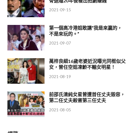
骨退隱20年後複出拍劇賺錢
2021-09-15
第一個高冷港姐敢講“我是來贏的，
不是來玩的。”
2021-09-07
萬梓良細16歲老婆近況曝光同框似父
女，曾任空姐凍齡不輸女明星！
2021-08-19
前邵氏清純女星曾遭首任丈夫毀容，
第二任丈夫殺害第三任丈夫
2021-08-05