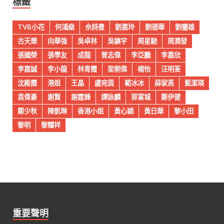
標籤
TVB小花
何鴻燊
佘詩曼
劉嘉玲
劉德華
劉鑾雄
古天樂
向華強
吳卓林
吳鎮宇
周星馳
周潤發
張國榮
張學友
成龍
曾志偉
李亞鵬
李嘉欣
李嘉誠
李小龍
林青霞
梁朝偉
楊怡
汪明荃
沈殿霞
港姐
王晶
盧宛茵
範冰冰
薛家燕
藍潔瑛
袁偉豪
謝賢
謝霆鋒
譚詠麟
郭富城
鄭伊健
鄭少秋
陳凱琳
香港小姐
黃心穎
黃日華
黎小田
黎明
黎耀祥
重要聲明