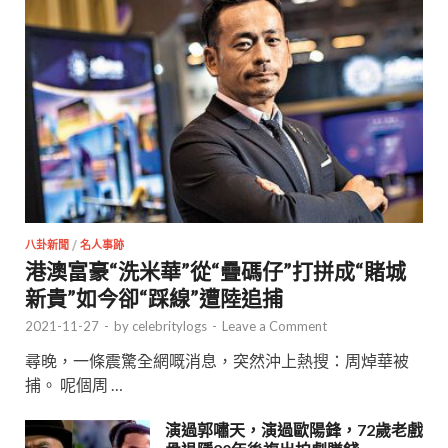
八卦新聞
/
名人事跡
港澳富豪“洗米華”從“疊碼仔”打拼成“賭城
新貴”如今卻“踩線”遭陸追捕
2021-11-27
-
by
celebritylogs
-
Leave a Comment
尋晚，一條震驚全網嘅消息，突然沖上熱搜：周焯華被
捕。 呢個周 …
演過郭嘯天，演過歐陽鋒，72歲老戲