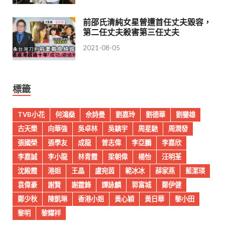
前邵氏清純女星曾遭首任丈夫毀容，
第二任丈夫殺害第三任丈夫
2021-08-05
標籤
TVB小花
何鴻燊
佘詩曼
劉嘉玲
劉德華
劉鑾雄
古天樂
向華強
吳卓林
吳鎮宇
周星馳
周潤發
張國榮
張學友
成龍
曾志偉
李亞鵬
李嘉欣
李嘉誠
李小龍
林青霞
梁朝偉
楊怡
汪明荃
沈殿霞
港姐
王晶
盧宛茵
範冰冰
薛家燕
藍潔瑛
袁偉豪
謝賢
謝霆鋒
譚詠麟
郭富城
鄭伊健
鄭少秋
陳凱琳
香港小姐
黃心穎
黃日華
黎小田
黎明
黎耀祥