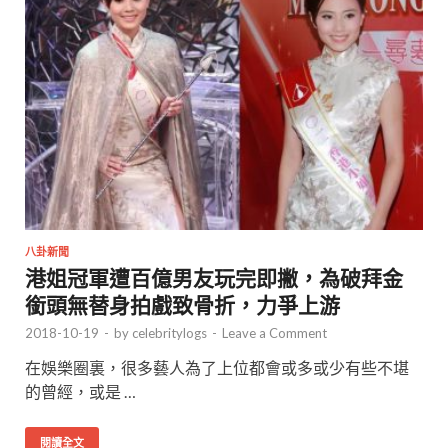
八卦新聞
港姐冠軍遭百億男友玩完即撇，為破拜金
銜頭無替身拍戲致骨折，力爭上游
2018-10-19
-
by
celebritylogs
-
Leave a Comment
在娛樂圈裏，很多藝人為了上位都會或多或少有些不堪
的曾經，或是 …
閱讀全文