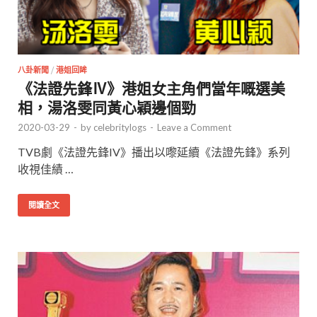
八卦新聞
/
港姐回眸
《法證先鋒Ⅳ》港姐女主角們當年嘅選美
相，湯洛雯同黃心穎邊個勁
2020-03-29
-
by
celebritylogs
-
Leave a Comment
TVB劇《法證先鋒IV》播出以嚟延續《法證先鋒》系列
收視佳績 …
閱讀全文