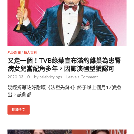
八卦新聞
/
藝人百科
又走一個！TVB綠葉宣布滿約離巢為患腎
病女兒當配角多年，因飾演乸型獲認可
2020-03-10
-
by
celebritylogs
-
Leave a Comment
幾經折等咗好耐嘅《法證先鋒4》終于喺上個月17號播
出。該劇都 …
閱讀全文