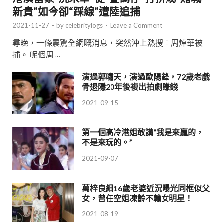
新貴”如今卻“踩線”遭陸追捕
2021-11-27
-
by
celebritylogs
-
Leave a Comment
尋晚，一條震驚全網嘅消息，突然沖上熱搜：周焯華被
捕。 呢個周 …
演過郭嘯天，演過歐陽鋒，72歲老戲
骨退隱20年後複出拍劇賺錢
2021-09-15
第一個高冷港姐敢講“我是來贏的，
不是來玩的。”
2021-09-07
萬梓良細16歲老婆近況曝光同框似父
女，曾任空姐凍齡不輸女明星！
2021-08-19