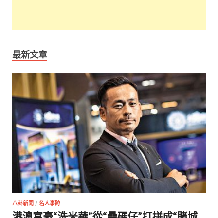
最新文章
八卦新聞
/
名人事跡
港澳富豪“洗米華”從“疊碼仔”打拼成“賭城