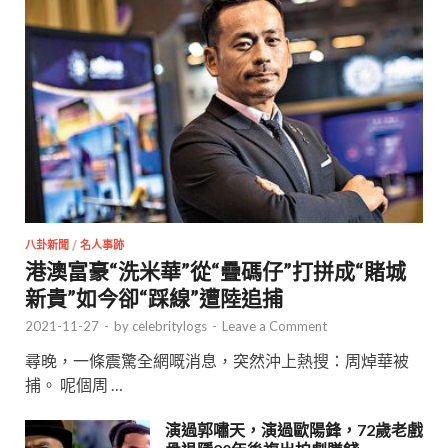
八卦新聞
/
名人事跡
港澳富豪“洗米華”從“疊碼仔”打拼成“賭城
新貴”如今卻“踩線”遭陸追捕
2021-11-27
-
by
celebritylogs
-
Leave a Comment
尋晚，一條震驚全網嘅消息，突然沖上熱搜：周焯華被
捕。 呢個周 …
演過郭嘯天，演過歐陽鋒，72歲老戲