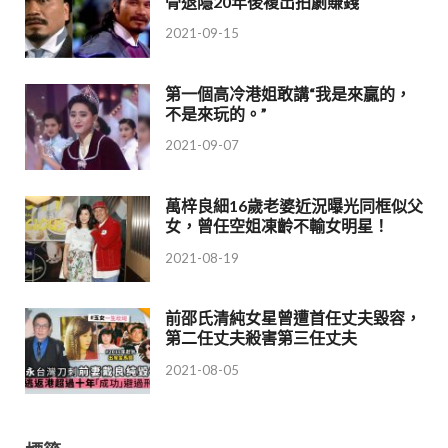
骨退隱20年後複出拍劇賺錢
2021-09-15
第一個高冷港姐敢講“我是來贏的，
不是來玩的。”
2021-09-07
萬梓良細16歲老婆近況曝光同框似父
女，曾任空姐凍齡不輸女明星！
2021-08-19
前邵氏清純女星曾遭首任丈夫毀容，
第二任丈夫殺害第三任丈夫
2021-08-05