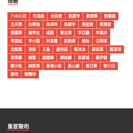
標籤
TVB小花
何鴻燊
佘詩曼
劉嘉玲
劉德華
劉鑾雄
古天樂
向華強
吳卓林
吳鎮宇
周星馳
周潤發
張國榮
張學友
成龍
曾志偉
李亞鵬
李嘉欣
李嘉誠
李小龍
林青霞
梁朝偉
楊怡
汪明荃
沈殿霞
港姐
王晶
盧宛茵
範冰冰
薛家燕
藍潔瑛
袁偉豪
謝賢
謝霆鋒
譚詠麟
郭富城
鄭伊健
鄭少秋
陳凱琳
香港小姐
黃心穎
黃日華
黎小田
黎明
黎耀祥
重要聲明