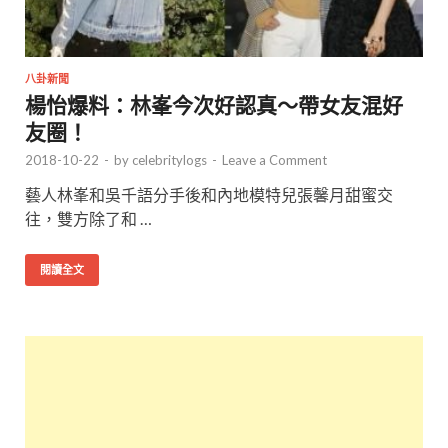
八卦新聞
楊怡爆料：林峯今次好認真～帶女友混好
友圈！
2018-10-22
-
by
celebritylogs
-
Leave a Comment
藝人林峯和吳千語分手後和內地模特兒張馨月甜蜜交
往，雙方除了和 …
閱讀全文