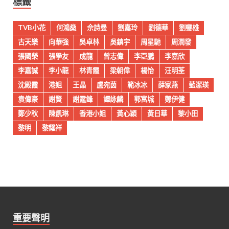
標籤
TVB小花
何鴻燊
佘詩曼
劉嘉玲
劉德華
劉鑾雄
古天樂
向華強
吳卓林
吳鎮宇
周星馳
周潤發
張國榮
張學友
成龍
曾志偉
李亞鵬
李嘉欣
李嘉誠
李小龍
林青霞
梁朝偉
楊怡
汪明荃
沈殿霞
港姐
王晶
盧宛茵
範冰冰
薛家燕
藍潔瑛
袁偉豪
謝賢
謝霆鋒
譚詠麟
郭富城
鄭伊健
鄭少秋
陳凱琳
香港小姐
黃心穎
黃日華
黎小田
黎明
黎耀祥
重要聲明