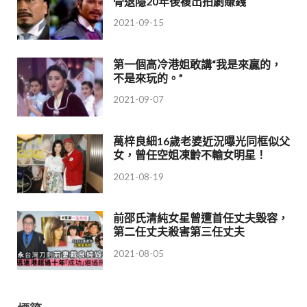
骨退隱20年後複出拍劇賺錢
2021-09-15
第一個高冷港姐敢講“我是來贏的，
不是來玩的。”
2021-09-07
萬梓良細16歲老婆近況曝光同框似父
女，曾任空姐凍齡不輸女明星！
2021-08-19
前邵氏清純女星曾遭首任丈夫毀容，
第二任丈夫殺害第三任丈夫
2021-08-05