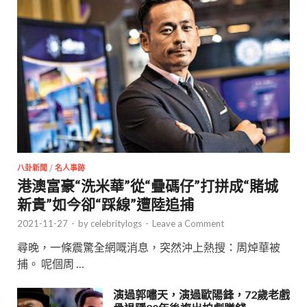
八卦新聞
/
名人事跡
港澳富豪“洗米華”從“疊碼仔”打拼成“賭城
新貴”如今卻“踩線”遭陸追捕
2021-11-27
-
by
celebritylogs
-
Leave a Comment
尋晚，一條震驚全網嘅消息，突然沖上熱搜：周焯華被
捕。 呢個周 …
演過郭嘯天，演過歐陽鋒，72歲老戲