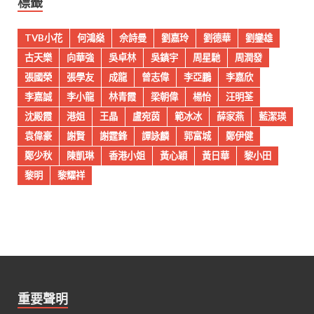
標籤
TVB小花
何鴻燊
佘詩曼
劉嘉玲
劉德華
劉鑾雄
古天樂
向華強
吳卓林
吳鎮宇
周星馳
周潤發
張國榮
張學友
成龍
曾志偉
李亞鵬
李嘉欣
李嘉誠
李小龍
林青霞
梁朝偉
楊怡
汪明荃
沈殿霞
港姐
王晶
盧宛茵
範冰冰
薛家燕
藍潔瑛
袁偉豪
謝賢
謝霆鋒
譚詠麟
郭富城
鄭伊健
鄭少秋
陳凱琳
香港小姐
黃心穎
黃日華
黎小田
黎明
黎耀祥
重要聲明