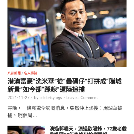
八卦新聞
/
名人事跡
港澳富豪“洗米華”從“疊碼仔”打拼成“賭城
新貴”如今卻“踩線”遭陸追捕
2021-11-27
-
by
celebritylogs
-
Leave a Comment
尋晚，一條震驚全網嘅消息，突然沖上熱搜：周焯華被
捕。 呢個周 …
演過郭嘯天，演過歐陽鋒，72歲老戲