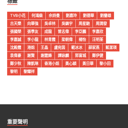
標籤
TVB小花
何鴻燊
佘詩曼
劉嘉玲
劉德華
劉鑾雄
古天樂
向華強
吳卓林
吳鎮宇
周星馳
周潤發
張國榮
張學友
成龍
曾志偉
李亞鵬
李嘉欣
李嘉誠
李小龍
林青霞
梁朝偉
楊怡
汪明荃
沈殿霞
港姐
王晶
盧宛茵
範冰冰
薛家燕
藍潔瑛
袁偉豪
謝賢
謝霆鋒
譚詠麟
郭富城
鄭伊健
鄭少秋
陳凱琳
香港小姐
黃心穎
黃日華
黎小田
黎明
黎耀祥
重要聲明