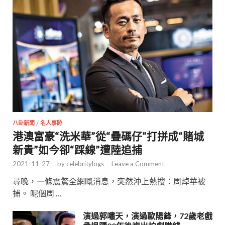
八卦新聞
/
名人事跡
港澳富豪“洗米華”從“疊碼仔”打拼成“賭城
新貴”如今卻“踩線”遭陸追捕
2021-11-27
-
by
celebritylogs
-
Leave a Comment
尋晚，一條震驚全網嘅消息，突然沖上熱搜：周焯華被
捕。 呢個周 …
演過郭嘯天，演過歐陽鋒，72歲老戲